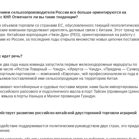
ением сельхозпроизводители России все больше ориентируются на
с КНР. Отмечаете ли вы такие тенденции?
 объемов торговли со странами ЕС, обусловленного текущей геополитическо
йские компании продолжают укреплять деловые связи с Китаем. Этот тренд че
оре. Китайская корпорация «Чжэн Дун» (FEG), ориентированная на работу с
ми из России, за последние годы открыла множество новых цепочек поставок
 идет речь?
ие два года наша команда запустила первые железнодорожные маршруты по
ом числе «Ростов-Товарный — Чэнду», «Иркутск — Чэнду», «Придача — Сучжо
портным партнером — компанией «Европак», чей профессионализм из года в 
ъемов поставляемой ими сельхозпродукции на территорию Китая.
звивает контейнерные и судовые поставки морем: нами были импортированы
ссийского рапсового и подсолнечного масла в порт Тайсин (провинция Цзянсу
о жмыха в порты Наньша и Мачонг провинции Гуандун.
собствует развитию российско-китайской двусторонней торговли аграрной
модействие поддерживается политическим руководством двух стран, это прида
рение.