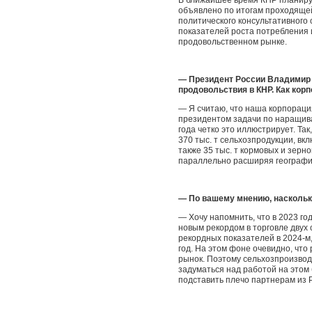
В ближайшее время КНР планируе
объявлено по итогам проходящей
политического консультативного 
показателей роста потребления и
продовольственном рынке.
— Президент России Владимир 
продовольствия в КНР. Как кор
— Я считаю, что наша корпораци
президентом задачи по наращива
года четко это иллюстрирует. Та
370 тыс. т сельхозпродукции, вклю
также 35 тыс. т кормовых и зерн
параллельно расширяя географию
— По вашему мнению, наскольк
— Хочу напомнить, что в 2023 го
новым рекордом в торговле двух 
рекордных показателей в 2024-м,
год. На этом фоне очевидно, что
рынок. Поэтому сельхозпроизвод
задуматься над работой на этом
подставить плечо партнерам из 