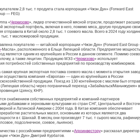
купателем 2,8 тыс. т продукта стала корпорация «Чжэн Дун» (Forward East
oup — FEG)
уппа «
Черкизово
», лидер отечественной мясной отрасли, продолжает расшир
ой экспортный портфель, включая в него, помимо мяса, другую продукцию сво
 отправила в Китай около 2,8 тыс. т соевого масла. Всего в 2024 году холдин
 тыс. т масложировой продукции.
авлена покупателю — китайской корпорации «Чжэн Дун» (Forward East Group
о
-Масла», расположенного в Ельце Липецкой области. Предприятие мощност
 год является одним из крупнейших в России в данном сегменте. Помимо соево
олочку, а также лецитин. Продукцию МЭЗ «
Черкизово
» использует
ия потребностей собственных предприятий по производству комбикормов.
 самая крупная экспортная поставка соевого масла с момента открытия заво
ции осуществила компания «Европак» — один из крупнейших в России
скохозяйственной продукции. Поезд из 130 контейнеров с маслом был отпра
(Липецкая область) через пограничный переход «Забайкальск/Маньчжурия» в
провинция Цзянсу, КНР).
тся снабжением собственных предприятий и компаний-партнеров
ми добавками и зерновыми культурами из стран СНГ, Центральной и Восточ
верной и Латинской Америки с 2004 года. В Китае компания обеспечивает
ереработке растительных масел, основными из которых являются два
мощности в г. Шанхай. В месяц они производят 7 тыс. т сырого масла, рафини
апсовое, подсолнечное, соевое, льняное).
ничества с российскими предприятиями «
Агроинвестору
» рассказал директор
ации «Чжэн Дун» Дмитрий Курбатов.