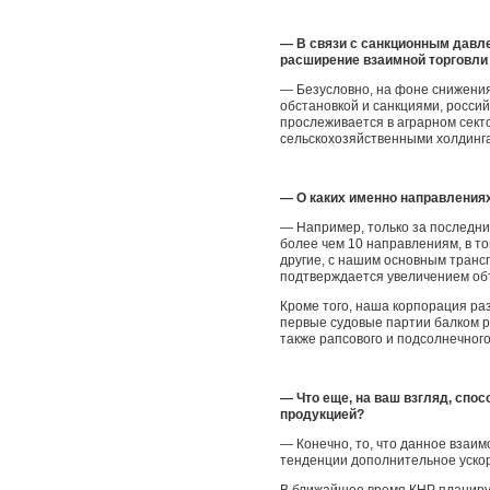
— В связи с санкционным давл
расширение взаимной торговли 
— Безусловно, на фоне снижения
обстановкой и санкциями, росси
прослеживается в аграрном сект
сельскохозяйственными холдинга
— О каких именно направлениях
— Например, только за последн
более чем 10 направлениям, в т
другие, с нашим основным транс
подтверждается увеличением об
Кроме того, наша корпорация ра
первые судовые партии балком ро
также рапсового и подсолнечног
— Что еще, на ваш взгляд, спо
продукцией?
— Конечно, то, что данное взаи
тенденции дополнительное уско