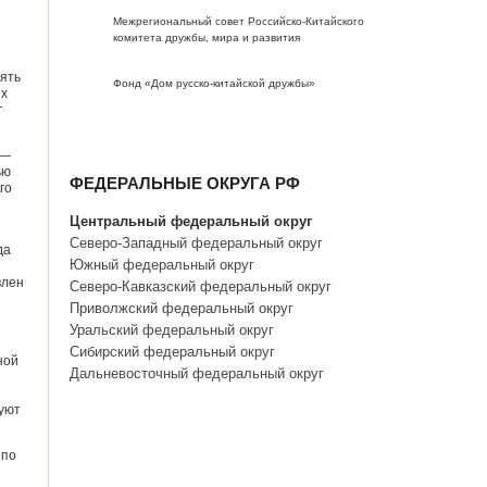
Межрегиональный совет Российско-Китайского
комитета дружбы, мира и развития
ять
Фонд «Дом русско-китайской дружбы»
их
г
 —
ью
ФЕДЕРАЛЬНЫЕ ОКРУГА РФ
го
Центральный федеральный округ
Северо-Западный федеральный округ
да
Южный федеральный округ
влен
Северо-Кавказский федеральный округ
Приволжский федеральный округ
Уральский федеральный округ
Сибирский федеральный округ
ной
Дальневосточный федеральный округ
руют
 по