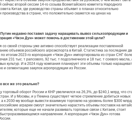
т нарастить объемы закупок продовольствия за рубежом, о чем может быть
 сейчас второй сессии 14-го созыва Всекитайского комитета Народного
совета Китая, где руководство страны объявит о планах относительно
 производства в стране, что положительно скажется на ценах на
Путин недавно поставил задачу наращивать вывоз сельхозпродукции и
порация «Чжэн Дун» может помочь в достижении этой цели?
я со своей стороны уже активно способствует реализации поставленной
нию объемов российского агроэкспорта в Китай. Статистика за последние дв
к, по итогам 2023-го корпорация «Чжэн Дун» импортировала из стран СНГ бол
чая 231 тыс. т рапсового, 92 тыс. т подсолнечного и 18 тыс. т соевого масла, 
овых культур. И в 2024 году компания планирует эти объемы только наращиват
 и сегментацию закупок агропродукции из России.
о все же это реально?
ду торговый оборот России и КНР увеличился на 26,3%, до $240,1 млрд, что ст
стран. И у Москвы, и у Пекина существует четкое стремление добиться новых
 а к 2030-му вообще вывести взаимную торговлю на уровень более $300 млрд
 российские аграрии смогут значительно нарастить объемы поставок на китай
ителям, которые еще не начали развивать торговые связи с Китаем, стоит
 быстроразвивающемся направлении. А корпорация «Чжэн Дун» готова
России.