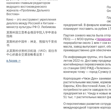
назначен главным редактором
ведущего востоковедческого
По
журнала «Проблемы Дальнего
Gr
Востока»
Гр
Кино -- это инструмент укрепления
св
диалога между Россией и Китаем --
предприятий. В феврале компания
министр культуры РФ О. Любимова
планирует поставить за рубеж 17
莫斯科国立普希金俄语学院入学申请全
Партия соевого масла была отпр
指南
FEG) — с МЭЗ группы «
Черкизов
莫斯科的中国年：神龙、熊猫与千里传
переработки около 1 млн т сои в
书
масла, завод выпускает шрот, об
преимущественно для обеспечен
从莫斯科伏努科沃机场（VKO）前往市
中心的最全交通攻略看这里！
По информации группы, это была
в Архив ->
летом 2022-го. Доставку продук
контейнерных перевозчиков сель
со станции ОАО РЖД «Телегино» 
конечную точку — город Сучжоу (
Корпорация «Чжэн Дун» занимае
растительными маслами, кормовы
Европы, Юго-Восточной Азии, Се
потребности шести заводов по п
предприятия в г. Чэнду и новые 
51 тыс. т растительных масел (р
О перспективах развития сотруд
международной торговле корпор