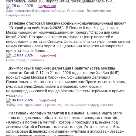
состоялось более 100 мероприятий, посвященных развитию...
29 мая 2026
[подробнее]
Дальневосточный федеральный округ
,
О регионах
,
Экономическое
сотрудничество
В Пекине стартовал Международный коммуникационный проект
"Открой для себя Китай-2026".
В Пекине 6 мая был дан старт
Международному коммуникационному проекту "Открой для себя
Китай-2026". Его организатором выступает Центр новостей и
информации агентства Синьхуа. Цель заявлена как укрепление связей
между Китаем и всем миром. На церемонии открытия мероприятия
присутствовали более...
12 мая 2026
[подробнее]
Пекин город
,
О регионах
Дни Москвы в Харбине: делегация Правительства Москвы
посетит Китай
С 17 по 21 мая 2026 года в городе Харбин (КНР)
пройдут «Дни Москвы в Харбине». Официальная делегация
Правительства Москвы во главе с министром Правительства Москвы,
руководителем Департамента внешнеэкономических и
международных связей города Москвы Сергеем Черёминым примет
участие в...
04 мая 2026
[подробнее]
Хэйлунцзян провинция
,
О регионах
,
Экономическое сотрудничество
Фестиваль молодых талантов в Шэньяне
В конце марта этого
года мне довелось побывать на фестивале молодых талантов
«Юность в погоне за мечтой», который проходил в Шэньяне под
девизом «Китай и Россия – плечом к плечу». Этот фестиваль был
организован Шэньянской компанией культуры и искусства «Звезда»