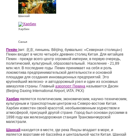
Шанхай
Харбин
Санья
Пеки́н
(кит. 北京, пиньинь: Běijīng, буквально: «Северная столица»)
Пекин входит в число четырёх древних столиц Китая. Для китайцев
Пекин - прежде всего центр огромной империи, в первую очередь,
политический, культурный, образовательный. Население - 21,89
млн.чел. В последние годы Пекин принимает на себя и роль
локомотива предпринимательской деятельности и основной
площадки для создания инновационных предприятий. Это
крупнейший железно- и автодорожный узел и один из основных
авиаузлов страны. Главный
аэропорт Пекина
называется Дасин
(Beijing Daxing International Airport, IATA: PKX)
Харбин
является политическим, экономическим, научно-техническим,
культурным и транспортным центром на Северо-востоке Китая.
Харбин известен своей красотой, необыкновенным зодчеством и
атмосферой, присущей другой стране. Город был основан русскими в
1898 году как железнодорожная станция Трансманчжурской
магистрали.
Шанхай
находится в месте, где река Янцзы впадает в море, и
является воротами её бассейна и центральной части Китая. Шанхай