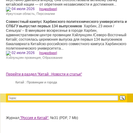
неустанно двигаясь вперед. Она способствовала великому скачку
китайской нации — от обретения независимости и достижения...
04 июля 2026
[подробнее]
Иркутская область
,
Персоналии
Совместный кампус Харбинского политехнического университета и
СПБГУ выпустил первых 134 выпускников
Харбин, 23 июня /
Синьхуа/ -- В минувшее воскресенье в городе Харбин,
административном центре провинции Хэйлунцзян /Северо-Восточный
Китай/, состоялась церемония выпуска для первых 134 выпускников
бакалавриата Китайско-российского совместного кампуса Харбинского
политехнического университета...
02 июля 2026
[подробнее]
Хэйлунцзян провинция
,
Образование
Перейти в раздел "Китай : Новости и статьи"
Китай : Провинции и города
Журнал
"Россия и Китай",
№31 (PDF, 7 Mb)