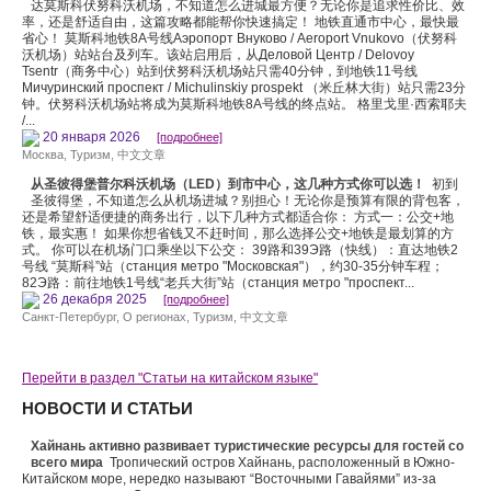
达莫斯科伏努科沃机场，不知道怎么进城最方便？无论你是追求性价比、效
率，还是舒适自由，这篇攻略都能帮你快速搞定！ 地铁直通市中心，最快最
省心！ 莫斯科地铁8A号线Аэропорт Внуково / Aeroport Vnukovo（伏努科
沃机场）站站台及列车。该站启用后，从Деловой Центр / Delovoy
Tsentr（商务中心）站到伏努科沃机场站只需40分钟，到地铁11号线
Мичуринский проспект / Michulinskiy prospekt （米丘林大街）站只需23分
钟。伏努科沃机场站将成为莫斯科地铁8A号线的终点站。 格里戈里·西索耶夫
/...
20 января 2026
[подробнее]
Москва
,
Туризм
,
中文文章
从圣彼得堡普尔科沃机场（LED）到市中心，这几种方式你可以选！
初到
圣彼得堡，不知道怎么从机场进城？别担心！无论你是预算有限的背包客，
还是希望舒适便捷的商务出行，以下几种方式都适合你： 方式一：公交+地
铁，最实惠！ 如果你想省钱又不赶时间，那么选择公交+地铁是最划算的方
式。 你可以在机场门口乘坐以下公交： 39路和39Э路（快线）：直达地铁2
号线 “莫斯科”站（станция метро "Московская"），约30-35分钟车程；
82Э路：前往地铁1号线“老兵大街”站（станция метро "проспект...
26 декабря 2025
[подробнее]
Санкт-Петербург
,
О регионах
,
Туризм
,
中文文章
Перейти в раздел "Статьи на китайском языке"
НОВОСТИ И СТАТЬИ
Хайнань активно развивает туристические ресурсы для гостей со
всего мира
Тропический остров Хайнань, расположенный в Южно-
Китайском море, нередко называют “Восточными Гавайями” из-за