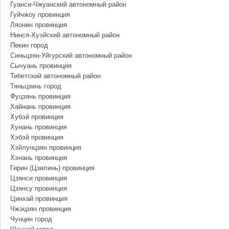
Гуанси-Чжуанский автономный район
Гуйчжоу провинция
Ляонин провинция
Нинся-Хуэйский автономный район
Пекин город
Синьцзян-Уйгурский автономный район
Сычуань провинция
Тибетский автономный район
Тяньцзинь город
Фуцзянь провинция
Хайнань провинция
Хубэй провинция
Хунань провинция
Хэбэй провинция
Хэйлунцзян провинция
Хэнань провинция
Гирин (Цзилинь) провинция
Цзянси провинция
Цзянсу провинция
Цинхай провинция
Чжэцзян провинция
Чунцин город