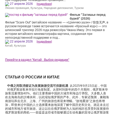
при поддержке телевидения провинции...
27 апреля 2026
[подробнее]
Ляонин провинция
,
Культура
,
Народная дипломатия
,
Туризм
Фильм "Затишье перед
бурей" (2026)
Фильм "Scare Out" (китайское название — «Цзинчжэ ушэн» / 惊蛰无声, в
русском переводе также встречается название «Красный код») — это
шпионский триллер 2026 года режиссёра Чжана Имоу. Это первая в
истории китайского кинематографа картина, созданная при
непосредственной поддержке и под...
22 апреля 2026
[подробнее]
Китай
,
Культура
Перейти в раздел "Китай : Выбор редакции"
СТАТЬИ О РОССИИ И КИТАЕ
中俄之间取消签证为发展旅游交流可供新机遇
从2025年9月15日起，中国
对俄罗斯游客来华实行免签制度。从那时到新年的四个月期间，俄罗斯来华
旅客流量增加40%。他们主要青睐中国的大城市和海边疗养院。大多数人喜
欢去海南岛的沙滩休闲，以此缩短俄罗斯的严冬。此外，专家还预测，兼顾海
南游玩和去北京、上海、广州的旅游也将迎来增幅。“故地重游”之旅也将增
加，即曾来过中国的人士选择重来故地深度了解中国历史和文化、踏足未去过
的城市和地方省市旅游。这让以往在俄罗斯鲜为人知的地区也享受到发展接待
俄罗斯游客的商机——前提是这些省市能够通过生动有趣的宣传让俄罗斯游客