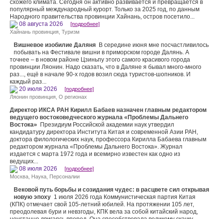
схожего климата. Сегодня он активно развивается и превращается в
популярный международный курорт. Только за 2025 год, по данным
Народного правительства провинции Хайнань, остров посетило...
08 августа 2026
[подробнее]
Хайнань провинция
,
Туризм
Вишневое изобилие Даляня
В середине июня мне посчастливилось
побывать на Фестивале вишни в приморском городе Далянь. А
точнее – в новом районе Цзиньпу этого самого красивого города
провинции Ляонин. Надо сказать, что в Даляне я бывал много-много
раз..., ещё в начале 90-х годов возил сюда туристов-шопников. И
каждый раз...
20 июля 2026
[подробнее]
Ляонин провинция
,
О регионах
Директор ИКСА РАН Кирилл Бабаев назначен главным редактором
ведущего востоковедческого журнала «Проблемы Дальнего
Востока»
Президиум Российской академии наук утвердил
кандидатуру директора Института Китая и современной Азии РАН,
доктора филологических наук, профессора Кирилла Бабаева главным
редактором журнала «Проблемы Дальнего Востока». Журнал
издается с марта 1972 года и всемирно известен как одно из
ведущих...
08 июля 2026
[подробнее]
Москва
,
Наука
,
Персоналии
Вековой путь борьбы и созидания чудес: в расцвете сил открывая
новую эпоху
1 июля 2026 года Коммунистическая партия Китая
(КПК) отмечает свой 105-летний юбилей. На протяжении 105 лет,
преодолевая бури и невзгоды, КПК вела за собой китайский народ,