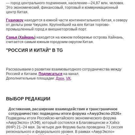
— город центрального подчинения, население—24,87 млн. человек.
Это экономический, финансовый, торговый и коммуникационный
центр Китая.
Гуанчжоу
находится в южной части континентального Китая, к северу
от дельты реки Чжуцзян. Крупнейший на юге Китая торгово-
промышленный город и внешнеторговый порт.
Санья
(
Хайнань
)
находится на южном побережье острова Хайнань,
считается самым южным городским округом Китая.
"РОССИЯ И КИТАЙ" В TG
Рассказываем о развитии взаимовыгодного сотрудничества между
Россией и Китаем.
Подписаться
на канал.
Дополнительные площадки:
Дзен
,
VK
.
ВЫБОР РЕДАКЦИИ
Достижения, расширение взаимодействия и трансграничное
сотрудничество: подведены итоги форума «АмурЭкспо-2026»
Подведены итоги Российско-китайского экономического форума
«АмурЭкспо» (АЭФ), который состоялся в Благовещенске и Хэйхэ
(КНР) 21–24 мая. За четыре дня Форума была проведена 71 сессия
регионального и федерального уровня. В рамках «АмурЭкспо»