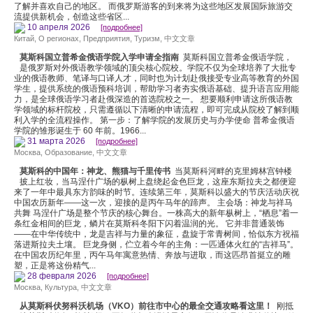
了解并喜欢自己的地区。 而俄罗斯游客的到来将为这些地区发展国际旅游交
流提供新机会，创造这些省区...
10 апреля 2026
[подробнее]
Китай
,
О регионах
,
Предприятия
,
Туризм
,
中文文章
莫斯科国立普希金俄语学院入学申请全指南
莫斯科国立普希金俄语学院，
是俄罗斯对外俄语教学领域的顶尖核心院校。学院不仅为全球培养了大批专
业的俄语教师、笔译与口译人才，同时也为计划赴俄接受专业高等教育的外国
学生，提供系统的俄语预科培训，帮助学习者夯实俄语基础、提升语言应用能
力，是全球俄语学习者赴俄深造的首选院校之一。 想要顺利申请这所俄语教
学领域的标杆院校，只需遵循以下清晰的申请流程，即可完成从院校了解到顺
利入学的全流程操作。 第一步：了解学院的发展历史与办学使命 普希金俄语
学院的雏形诞生于 60 年前。1966...
31 марта 2026
[подробнее]
Москва
,
Образование
,
中文文章
莫斯科的中国年：神龙、熊猫与千里传书
当莫斯科河畔的克里姆林宫钟楼
披上红妆，当马涅什广场的枞树上盘绕起金色巨龙，这座东斯拉夫之都便迎
来了一年中最具东方韵味的时节。连续第三年，莫斯科以盛大的节庆活动庆祝
中国农历新年——这一次，迎接的是丙午马年的蹄声。 主会场：神龙与祥马
共舞 马涅什广场是整个节庆的核心舞台。一株高大的新年枞树上，“栖息”着一
条红金相间的巨龙，鳞片在莫斯科冬阳下闪着温润的光。 它并非普通装饰
——在中华传统中，龙是吉祥与力量的象征，盘旋于常青树间，恰似东方祝福
落进斯拉夫土壤。 巨龙身侧，伫立着今年的主角：一匹通体火红的“吉祥马”。
在中国农历纪年里，丙午马年寓意热情、奔放与进取，而这匹昂首挺立的雕
塑，正是将这份精气...
28 февраля 2026
[подробнее]
Москва
,
Культура
,
中文文章
从莫斯科伏努科沃机场（VKO）前往市中心的最全交通攻略看这里！
刚抵