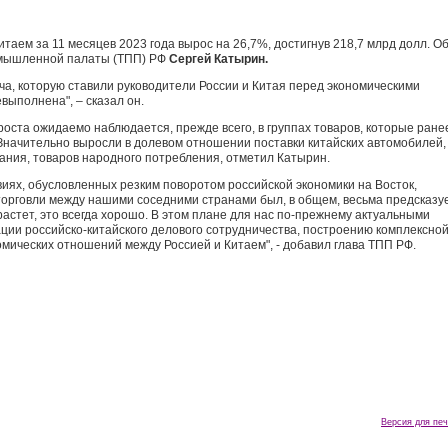
таем за 11 месяцев 2023 года вырос на 26,7%, достигнув 218,7 млрд долл. О
омышленной палаты (ТПП) РФ
Сергей Катырин.
ча, которую ставили руководители России и Китая перед экономическими
ыполнена", – сказал он.
оста ожидаемо наблюдается, прежде всего, в группах товаров, которые ране
начительно выросли в долевом отношении поставки китайских автомобилей,
ания, товаров народного потребления, отметил Катырин.
виях, обусловленных резким поворотом российской экономики на Восток,
орговли между нашими соседними странами был, в общем, весьма предсказу
 растет, это всегда хорошо. В этом плане для нас по-прежнему актуальными
ции российско-китайского делового сотрудничества, построению комплексно
омических отношений между Россией и Китаем", - добавил глава ТПП РФ.
Версия для печ