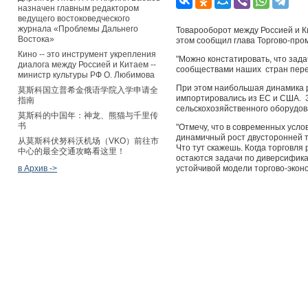
назначен главным редактором
ведущего востоковедческого
журнала «Проблемы Дальнего
Товарооборот между Россией и Ки
Востока»
этом сообщил глава Торгово-пр
Кино -- это инструмент укрепления
"Можно констатировать, что зада
диалога между Россией и Китаем --
сообществами наших стран перев
министр культуры РФ О. Любимова
При этом наибольшая динамика р
莫斯科国立普希金俄语学院入学申请全
импортировались из ЕС и США. З
指南
сельскохозяйственного оборудов
莫斯科的中国年：神龙、熊猫与千里传
书
"Отмечу, что в современных усло
динамичный рост двусторонней т
从莫斯科伏努科沃机场（VKO）前往市
Что тут скажешь. Когда торговля
中心的最全交通攻略看这里！
остаются задачи по диверсифика
в Архив ->
устойчивой модели торгово-экон