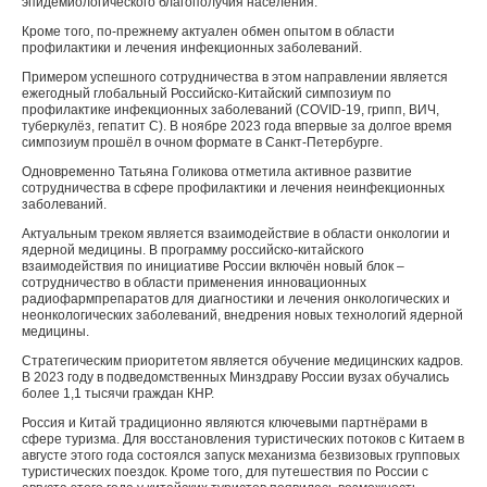
эпидемиологического благополучия населения.
Кроме того, по-прежнему актуален обмен опытом в области
профилактики и лечения инфекционных заболеваний.
Примером успешного сотрудничества в этом направлении является
ежегодный глобальный Российско-Китайский симпозиум по
профилактике инфекционных заболеваний (COVID-19, грипп, ВИЧ,
туберкулёз, гепатит С). В ноябре 2023 года впервые за долгое время
симпозиум прошёл в очном формате в Санкт-Петербурге.
Одновременно Татьяна Голикова отметила активное развитие
сотрудничества в сфере профилактики и лечения неинфекционных
заболеваний.
Актуальным треком является взаимодействие в области онкологии и
ядерной медицины. В программу российско-китайского
взаимодействия по инициативе России включён новый блок –
сотрудничество в области применения инновационных
радиофармпрепаратов для диагностики и лечения онкологических и
неонкологических заболеваний, внедрения новых технологий ядерной
медицины.
Стратегическим приоритетом является обучение медицинских кадров.
В 2023 году в подведомственных Минздраву России вузах обучались
более 1,1 тысячи граждан КНР.
Россия и Китай традиционно являются ключевыми партнёрами в
сфере туризма. Для восстановления туристических потоков с Китаем в
августе этого года состоялся запуск механизма безвизовых групповых
туристических поездок. Кроме того, для путешествия по России с