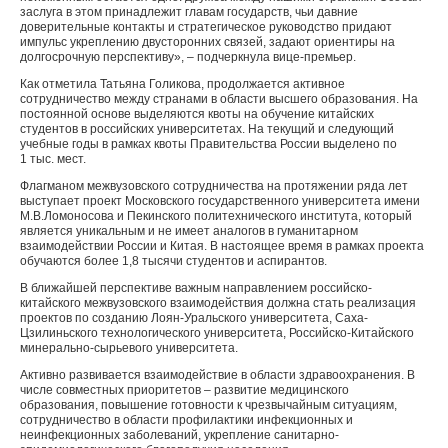
заслуга в этом принадлежит главам государств, чьи давние
доверительные контакты и стратегическое руководство придают
импульс укреплению двусторонних связей, задают ориентиры на
долгосрочную перспективу», – подчеркнула вице-премьер.
Как отметила Татьяна Голикова, продолжается активное
сотрудничество между странами в области высшего образования. На
постоянной основе выделяются квоты на обучение китайских
студентов в российских университетах. На текущий и следующий
учебные годы в рамках квоты Правительства России выделено по
1 тыс. мест.
Флагманом межвузовского сотрудничества на протяжении ряда лет
выступает проект Московского государственного университета имени
М.В.Ломоносова и Пекинского политехнического института, который
является уникальным и не имеет аналогов в гуманитарном
взаимодействии России и Китая. В настоящее время в рамках проекта
обучаются более 1,8 тысячи студентов и аспирантов.
В ближайшей перспективе важным направлением российско-
китайского межвузовского взаимодействия должна стать реализация
проектов по созданию Лоян-Уральского университета, Саха-
Цзилиньского технологического университета, Российско-Китайского
минерально-сырьевого университета.
Активно развивается взаимодействие в области здравоохранения. В
числе совместных приоритетов – развитие медицинского
образования, повышение готовности к чрезвычайным ситуациям,
сотрудничество в области профилактики инфекционных и
неинфекционных заболеваний, укрепление санитарно-