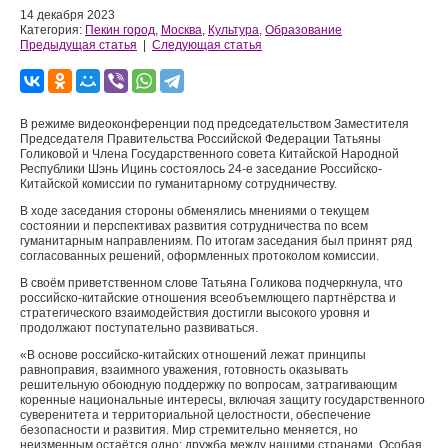
14 декабря 2023
Категория:
Пекин город
,
Москва
,
Культура
,
Образование
Предыдущая статья
|
Следующая статья
В режиме видеоконференции под председательством Заместителя
Председателя Правительства Российской Федерации Татьяны
Голиковой и Члена Государственного совета Китайской Народной
Республики Шэнь Ицинь состоялось 24-е заседание Российско-
Китайской комиссии по гуманитарному сотрудничеству.
В ходе заседания стороны обменялись мнениями о текущем
состоянии и перспективах развития сотрудничества по всем
гуманитарным направлениям. По итогам заседания был принят ряд
согласованных решений, оформленных протоколом комиссии.
В своём приветственном слове Татьяна Голикова подчеркнула, что
российско-китайские отношения всеобъемлющего партнёрства и
стратегического взаимодействия достигли высокого уровня и
продолжают поступательно развиваться.
«В основе российско-китайских отношений лежат принципы
равноправия, взаимного уважения, готовность оказывать
решительную обоюдную поддержку по вопросам, затрагивающим
коренные национальные интересы, включая защиту государственного
суверенитета и территориальной целостности, обеспечение
безопасности и развития. Мир стремительно меняется, но
неизменным остаётся одно: дружба между нашими странами. Особая