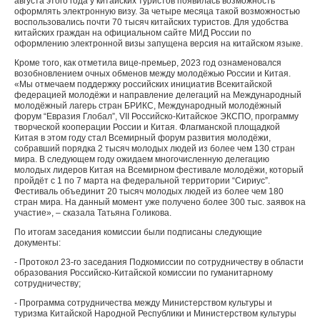
августа этого года у китайских туристов появилась возможность
оформлять электронную визу. За четыре месяца такой возможностью
воспользовались почти 70 тысяч китайских туристов. Для удобства
китайских граждан на официальном сайте МИД России по
оформлению электронной визы запущена версия на китайском языке.
Кроме того, как отметила вице-премьер, 2023 год ознаменовался
возобновлением очных обменов между молодёжью России и Китая.
«Мы отмечаем поддержку российских инициатив Всекитайской
федерацией молодёжи и направление делегаций на Международный
молодёжный лагерь стран БРИКС, Международный молодёжный
форум “Евразия Глобал”, VII Российско-Китайское ЭКСПО, программу
творческой кооперации России и Китая. Флагманской площадкой
Китая в этом году стал Всемирный форум развития молодёжи,
собравший порядка 2 тысяч молодых людей из более чем 130 стран
мира. В следующем году ожидаем многочисленную делегацию
молодых лидеров Китая на Всемирном фестивале молодёжи, который
пройдёт с 1 по 7 марта на федеральной территории “Сириус”.
Фестиваль объединит 20 тысяч молодых людей из более чем 180
стран мира. На данный момент уже получено более 300 тыс. заявок на
участие», – сказала Татьяна Голикова.
По итогам заседания комиссии были подписаны следующие
документы:
- Протокол 23-го заседания Подкомиссии по сотрудничеству в области
образования Российско-Китайской комиссии по гуманитарному
сотрудничеству;
- Программа сотрудничества между Министерством культуры и
туризма Китайской Народной Республики и Министерством культуры