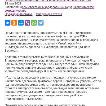
Пресс-служба Министерства РФ по развитию Дальнего Востока
14 мая 2018
Категория:
Дальневосточный федеральный округ
,
Экономическое
сотрудничество
Предыдущая статья
|
Следующая статья
Представители генерального консульства КНР во Владивостоке
ознакомились с ходом строительства инфраструктуры ТОР в
Приморском крае. Выездную встречу на инвестиционных площадках
территорий опережающего развития «Михайловский» и
«Надеждинская» провело АО «Корпорация развития Дальнего
Востока».
Делегация генконсульства Китайской Народной Республики во
Владивостоке, в которую вошли генеральный консул господин Янь
Вэньбинь, вице-консул господин Го и консул господин Чжан, получила
полную информацию о сроках строительства инфраструктуры и
количестве резидентов двух ТОР, в том числе иностранных.
«Год назад мы посещали данные площадки, на которых все только
начиналось, здесь были грунтовые дороги. Сегодня мы увидели, что за
год проделана огромная работа: построены дороги, построены и
строятся электросетевые объекты, на стадии завершения остальная
инфраструктура. Мы видим – уже идет реализация проектов
резидентов», – подчеркивает генеральный консул КНР во
Владивостоке Янь Вэньбинь.
Отметим, что работы по строительству инфраструктуры на