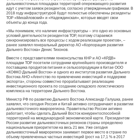
дальневосточных площадках территорий опережающего развития
идут с учетом заявок резидентов, согласно утвержденным графикам. В
2018 году инфраструктурой будут полностью обеспечены резиденты
ТОР «Михайловский» и «Надеждинская», которые вводят свои
объекты до конца года.
«Мы понимаем, что наличие инфраструктуры – это одно из основных
условий деятельности резидентов ТОР, поэтому стараемся
синхронизировать все процессы с ходом реализации проектов», –
ранее заявлял генеральный директор АО «Корпорация развития
Дальнего Востока» Денис Тихонов.
Вместе с представителями генконсульства КНР и АО «КРДВ»
площадки ТОР посетили сотрудники крупнейшего производителя и
поставщика продуктов питания и сельхозпродукции в Китае ООО
«КОФКО Дальний Восток» и одного из институтов развития Дальнего
Востока АНО «Агентство по привлечению инвестиций и поддержке
экспорта», стороны совместно прорабатывают реализацию
инвестиционного проекта по созданию складского логистического
комплекса на территории Дальнего Востока.
Министр РФ по развитию Дальнего Востока Александр Галушка, ранее
заявлял, что сегодня Россия и Китай активно сотрудничают в развитии
дальневосточного макрорегиона. Правительство России активно
работает, чтобы сделать Дальний Восток конкурентоспособной
территорией на международной экономической карте. Президентом
России развитие дальневосточных регионов страны определено
национальным приоритетом на весь 21 век. Уже сегодня
дальневосточный макрорегион занимает первое место в стране по
объему привлеченных частных инвестиций (рост на 17,1 % в 2017