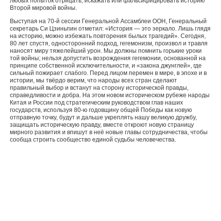
любых попыток отрицать, искажать или фальсифицировать историю
Второй мировой войны.
Выступая на 70-й сессии Генеральной Ассамблеи ООН, Генеральный
секретарь Си Цзиньпин отметил: «История — это зеркало. Лишь глядя
на историю, можно избежать повторения былых трагедий». Сегодня,
80 лет спустя, односторонний подход, гегемонизм, произвол и травля
наносят миру тяжелейший урон. Мы должны помнить горькие уроки
той войны; нельзя допустить возрождения гегемонии, основанной на
принципе собственной исключительности, и «закона джунглей», где
сильный пожирает слабого. Перед лицом перемен в мире, в эпохе и в
истории, мы твёрдо верим, что народы всех стран сделают
правильный выбор и встанут на сторону исторической правды,
справедливости и добра. На этом новом историческом рубеже народы
Китая и России под стратегическим руководством глав наших
государств, используя 80-ю годовщину общей Победы как новую
отправную точку, будут и дальше укреплять нашу великую дружбу,
защищать историческую правду, вместе откроют новую страницу
мирного развития и впишут в неё новые главы сотрудничества, чтобы
сообща строить сообщество единой судьбы человечества.