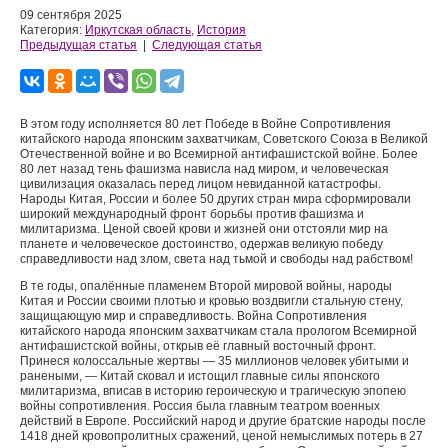
09 сентября 2025
Категория:
Иркутская область
,
История
Предыдущая статья
|
Следующая статья
В этом году исполняется 80 лет Победе в Войне Сопротивления
китайского народа японским захватчикам, Советского Союза в Великой
Отечественной войне и во Всемирной антифашистской войне. Более
80 лет назад тень фашизма нависла над миром, и человеческая
цивилизация оказалась перед лицом невиданной катастрофы.
Народы Китая, России и более 50 других стран мира сформировали
широкий международный фронт борьбы против фашизма и
милитаризма. Ценой своей крови и жизней они отстояли мир на
планете и человеческое достоинство, одержав великую победу
справедливости над злом, света над тьмой и свободы над рабством!
В те годы, опалённые пламенем Второй мировой войны, народы
Китая и России своими плотью и кровью воздвигли стальную стену,
защищающую мир и справедливость. Война Сопротивления
китайского народа японским захватчикам стала прологом Всемирной
антифашистской войны, открыв её главный восточный фронт.
Принеся колоссальные жертвы — 35 миллионов человек убитыми и
ранеными, — Китай сковал и истощил главные силы японского
милитаризма, вписав в историю героическую и трагическую эпопею
войны сопротивления. Россия была главным театром военных
действий в Европе. Российский народ и другие братские народы после
1418 дней кровопролитных сражений, ценой немыслимых потерь в 27