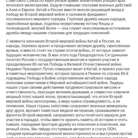
Советского Союза по Квантунской армии значительно ускорил крах
японского милитаризма. Будучи главными театрами военных действий
в Азии и Европе, Китай и Россия вместе внесли решающий вклад в
победу во Второй мировой войне и заложили фундамент
послевоенного мирового порядка. Глубокая дружба наших народов,
скреплённая кровью, подобна неукротимому потоку Янцзы и
полноводной, могучей Волге — она служит неиссякаемым источником
дружбы между нашими странами для грядущих поколений.
С момента окончания Второй мировой войны Китай и Россия, их
народы, бережно хранят и продолжают великую дружбу, скреплённую
кровью, и вместе стоят на страже итогов войны, от которых зависит
будущее человечества. В мае этого года Председатель Си Цзиньпин
посетил Россию с государственным визитом и принял участие в
праздновании 80-летия Победы в Великой Отечественной войне.
Недавно Президент Путин совершил визит в Китай, и принял участие
в памятных мероприятиях, которые прошли в Пекине по случаю 80-й
годовщины Победы в Войне сопротивления китайского народа
японским захватчикам и Мировой антифашистской войне. Лидеры
наших стран своими действиями продемонстрировали миссию и
ответственность, присущие великим державам, и совместно озвучили
мощный голос нашей эпохи, провозглашающий, что итоги Второй
мировой войны неоспоримы, а миру нужна справедливость, а не
гегемония. Наши страны заботливо сохраняют военные мемориалы
друг друга, вручают памятные медали ветеранам, сражавшимся на
фронтах Второй мировой, направляют роты почётного караула для
участия в парадах, чтобы вместе хранить память об истории и чтить
павших, передавая братскую дружбу из поколения в поколение, как
вечный огонь. Мы твёрдо отстаиваем авторитет и статус ООН,
следуем принципам подлинной многосторонности и выступаем против