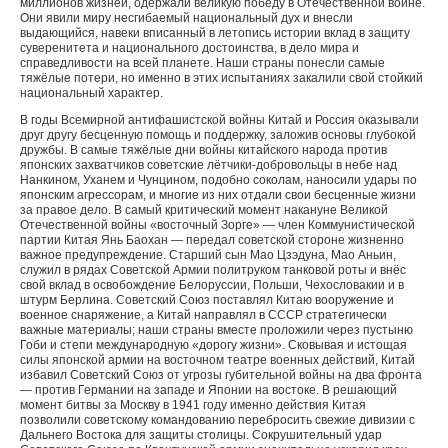
миллионов жизней, одержали великую победу в Отечественной войне.
Они явили миру несгибаемый национальный дух и внесли
выдающийся, навеки вписанный в летопись истории вклад в защиту
суверенитета и национального достоинства, в дело мира и
справедливости на всей планете. Наши страны понесли самые
тяжёлые потери, но именно в этих испытаниях закалили свой стойкий
национальный характер.
В годы Всемирной антифашистской войны Китай и Россия оказывали
друг другу бесценную помощь и поддержку, заложив основы глубокой
дружбы. В самые тяжёлые дни войны китайского народа против
японских захватчиков советские лётчики-добровольцы в небе над
Нанкином, Уханем и Чунцином, подобно соколам, наносили удары по
японским агрессорам, и многие из них отдали свои бесценные жизни
за правое дело. В самый критический момент накануне Великой
Отечественной войны «восточный Зорге» — член Коммунистической
партии Китая Янь Баохан — передал советской стороне жизненно
важное предупреждение. Старший сын Мао Цзэдуна, Мао Аньин,
служил в рядах Советской Армии политруком танковой роты и внёс
свой вклад в освобождение Белоруссии, Польши, Чехословакии и в
штурм Берлина. Советский Союз поставлял Китаю вооружение и
военное снаряжение, а Китай направлял в СССР стратегически
важные материалы; наши страны вместе проложили через пустыню
Гоби и степи международную «дорогу жизни». Сковывая и истощая
силы японской армии на восточном театре военных действий, Китай
избавил Советский Союз от угрозы губительной войны на два фронта
— против Германии на западе и Японии на востоке. В решающий
момент битвы за Москву в 1941 году именно действия Китая
позволили советскому командованию перебросить свежие дивизии с
Дальнего Востока для защиты столицы. Сокрушительный удар