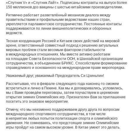
«Спутник V» и «Спутник Лайт». Подписаны контракты на выпуск более
150 миллионов доз вакцины с шестью китайскими производителями.
Ритмично работает разветвлённый механизм диалога между
правительствами и профильными ведомствами наших стран,
укрепляется парламентское сотрудничество. Постоянные контакты
поддерживаются по линии внешнеполитических и оборонных
ведомств.
Тесная координация Россией и Китаем своих действий на мировой
арене, ответственный совместный подход к решению актуальных
мировых проблем стали весомым фактором стабильности
в международных отношениях. Мы вместе активно работаем
на площадке Совета Безопасности ООН, в Шанхайской организации
сотрудничества, в объединении БРИКС. Способствуем формированию
справедливого и основанного на международном праве миропорядка.
Уважаемый друг, уважаемый Председатель Си Цзиньпин!
Рассчитываю, что в феврале следующего года наконец-то сможем
встретиться и лично в Пекине. Как мы и договаривались, условились,
мы с Вами проведём переговоры, затем поучаствуем в церемонии
открытия зимних Олимпийских игр. Признателен Вам за приглашение
посетить это знаковое мероприятие.
Отмечу, что мы неизменно поддерживаем другу друга по вопросам
международного спортивного сотрудничества, в том числе
в неприятии любых попыток политизации спорта и олимпийского
движения. Не сомневаюсь, что предстоящие зимние Олимпийские
игры пройдут на самом высоком уровне. В Китае умеют это делать.