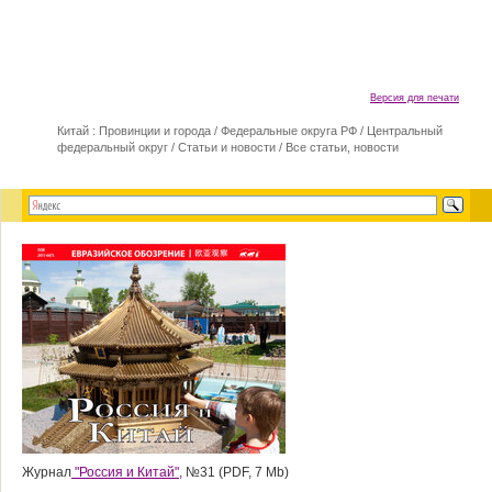
Версия для печати
Китай : Провинции и города
/
Федеральные округа РФ
/
Центральный
федеральный округ
/
Статьи и новости
/
Все статьи, новости
Журнал
"Россия и Китай",
№31 (PDF, 7 Mb)