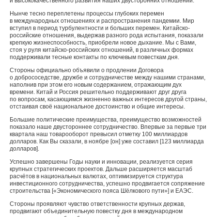
и высококачественного развития наших двусторонних отношений.
Нынче тесно переплетены процессы глубоких перемен
в международных отношениях и распространения пандемии. Мир
вступил в период турбулентности и больших перемен. Китайско-
российские отношения, выдержав разного рода испытания, показали
крепкую жизнеспособность, приобрели новое дыхание. Мы с Вами,
стоя у руля китайско-российских отношений, в различных формах
поддерживали тесные контакты по ключевым повесткам дня.
Стороны официально объявили о продлении Договора
о добрососедстве, дружбе и сотрудничестве между нашими странами,
наполнив при этом его новым содержанием, отражающим дух
времени. Китай и Россия решительно поддерживают друг друга
по вопросам, касающимся жизненно важных интересов другой страны,
отстаивая своё национальное достоинство и общие интересы.
Большие политические преимущества, преимущество возможностей
показало наше двустороннее сотрудничество. Впервые за первые три
квартала наш товарооборот превысил отметку 100 миллиардов
долларов. Как Вы сказали, в ноябре [он] уже составил [123 миллиарда
долларов].
Успешно завершены Годы науки и инновации, реализуется серия
крупных стратегических проектов. Дальше расширяется масштаб
расчётов в национальных валютах, оптимизируется структура
инвестиционного сотрудничества, успешно продвигается сопряжение
строительства [«Экономического пояса Шёлкового пути»] и ЕАЭС.
Стороны проявляют чувство ответственности крупных держав,
продвигают объединительную повестку дня в международном