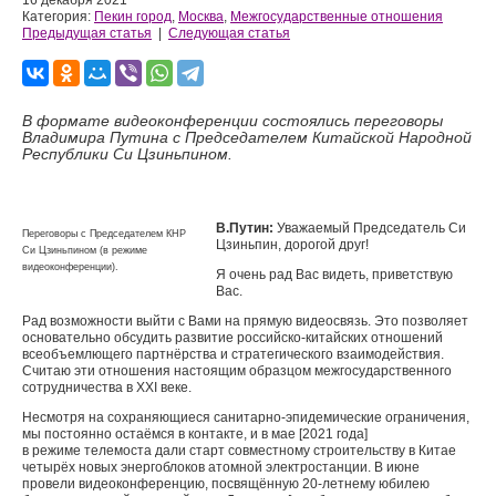
16 декабря 2021
Категория:
Пекин город
,
Москва
,
Межгосударственные отношения
Предыдущая статья
|
Следующая статья
В формате видеоконференции состоялись переговоры
Владимира Путина с Председателем Китайской Народной
Республики Си Цзиньпином.
В.Путин:
Уважаемый Председатель Си
Переговоры с Председателем КНР
Цзиньпин, дорогой друг!
Си Цзиньпином (в режиме
видеоконференции).
Я очень рад Вас видеть, приветствую
Вас.
Рад возможности выйти с Вами на прямую видеосвязь. Это позволяет
основательно обсудить развитие российско-китайских отношений
всеобъемлющего партнёрства и стратегического взаимодействия.
Считаю эти отношения настоящим образцом межгосударственного
сотрудничества в XXI веке.
Несмотря на сохраняющиеся санитарно-эпидемические ограничения,
мы постоянно остаёмся в контакте, и в мае [2021 года]
в режиме телемоста дали старт совместному строительству в Китае
четырёх новых энергоблоков атомной электростанции. В июне
провели видеоконференцию, посвящённую 20-летнему юбилею