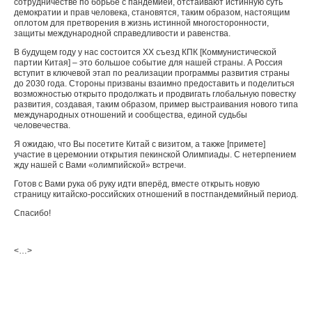
сотрудничестве по борьбе с пандемией, отстаивают истинную суть
демократии и прав человека, становятся, таким образом, настоящим
оплотом для претворения в жизнь истинной многосторонности,
защиты международной справедливости и равенства.
В будущем году у нас состоится XX съезд КПК [Коммунистической
партии Китая] – это большое событие для нашей страны. А Россия
вступит в ключевой этап по реализации программы развития страны
до 2030 года. Стороны призваны взаимно предоставить и поделиться
возможностью открыто продолжать и продвигать глобальную повестку
развития, создавая, таким образом, пример выстраивания нового типа
международных отношений и сообщества, единой судьбы
человечества.
Я ожидаю, что Вы посетите Китай с визитом, а также [примете]
участие в церемонии открытия пекинской Олимпиады. С нетерпением
жду нашей с Вами «олимпийской» встречи.
Готов с Вами рука об руку идти вперёд, вместе открыть новую
страницу китайско-российских отношений в постпандемийный период.
Спасибо!
<…>