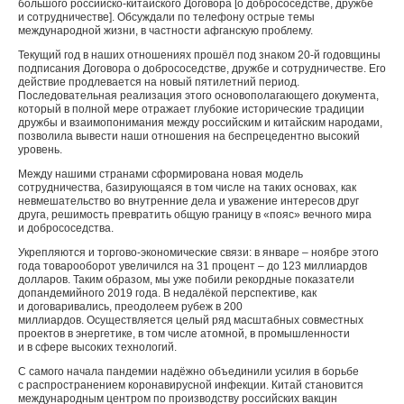
большого российско-китайского Договора [о добрососедстве, дружбе
и сотрудничестве]. Обсуждали по телефону острые темы
международной жизни, в частности афганскую проблему.
Текущий год в наших отношениях прошёл под знаком 20-й годовщины
подписания Договора о добрососедстве, дружбе и сотрудничестве. Его
действие продлевается на новый пятилетний период.
Последовательная реализация этого основополагающего документа,
который в полной мере отражает глубокие исторические традиции
дружбы и взаимопонимания между российским и китайским народами,
позволила вывести наши отношения на беспрецедентно высокий
уровень.
Между нашими странами сформирована новая модель
сотрудничества, базирующаяся в том числе на таких основах, как
невмешательство во внутренние дела и уважение интересов друг
друга, решимость превратить общую границу в «пояс» вечного мира
и добрососедства.
Укрепляются и торгово-экономические связи: в январе – ноябре этого
года товарооборот увеличился на 31 процент – до 123 миллиардов
долларов. Таким образом, мы уже побили рекордные показатели
допандемийного 2019 года. В недалёкой перспективе, как
и договаривались, преодолеем рубеж в 200
миллиардов. Осуществляется целый ряд масштабных совместных
проектов в энергетике, в том числе атомной, в промышленности
и в сфере высоких технологий.
С самого начала пандемии надёжно объединили усилия в борьбе
с распространением коронавирусной инфекции. Китай становится
международным центром по производству российских вакцин