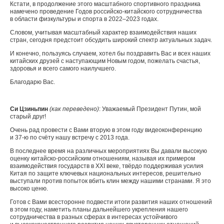
Кстати, в продолжение этого масштабного спортивного праздника
намечено проведение Годов российско-китайского сотрудничества
в области физкультуры и спорта в 2022–2023 годах.
Словом, учитывая масштабный характер взаимодействия наших
стран, сегодня предстоит обсудить широкий спектр актуальных задач.
И конечно, пользуясь случаем, хотел бы поздравить Вас и всех наших
китайских друзей с наступающим Новым годом, пожелать счастья,
здоровья и всего самого наилучшего.
Благодарю Вас.
Си Цзиньпин
(как переведено)
: Уважаемый Президент Путин, мой
старый друг!
Очень рад провести с Вами вторую в этом году видеоконференцию
и 37-ю по счёту нашу встречу с 2013 года.
В последнее время на различных мероприятиях Вы давали высокую
оценку китайско-российским отношениям, называя их примером
взаимодействия государств в XXI веке, твёрдо поддерживая усилия
Китая по защите ключевых национальных интересов, решительно
выступали против попыток вбить клин между нашими странами. Я это
высоко ценю.
Готов с Вами всесторонне подвести итоги развития наших отношений
в этом году, наметить планы дальнейшего укрепления нашего
сотрудничества в разных сферах в интересах устойчивого