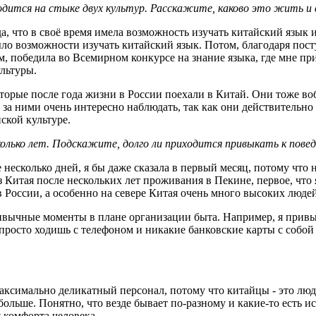
дится на стыке двух культур. Расскажите, каково это жить и в
да, что в своё время имела возможность изучать китайский язык 
было возможности изучать китайский язык. Потом, благодаря по
, победила во Всемирном конкурсе на знание языка, где мне при
ультуры.
торые после года жизни в России поехали в Китай. Они тоже воб
за ними очень интересно наблюдать, так как они действительно
йской культуре.
колько лет. Подскажите, долго ли приходится привыкать к пове
есколько дней, я бы даже сказала в первый месяц, потому что н
из Китая после нескольких лет проживания в Пекине, первое, что
в России, а особенно на севере Китая очень много высоких людей
ривычные моменты в плане организации быта. Например, я привы
просто ходишь с телефоном и никакие банковские карты с собой н
максимально деликатный персонал, потому что китайцы - это люд
больше. Понятно, что везде бывает по-разному и какие-то есть 
 комфорта человека.