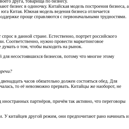
воего друга, товарища по бизнесу.
вают бизнес в одиночку. Китайская модель построения бизнеса, а
с юга Китая. Южная модель ведения бизнеса отличается
 поддержке проще справляются с первоначальными трудностями.
т спрос в данной стране. Естественно, портрет российского
сии. Соответственно, нужно провести маркетинговое
 думать о том, чтобы выходить на рынок.
 для несостоявшихся бизнесов, потому что многие этому
тречи?
двенадцать часов обязательно должен состояться обед. Для
ачалась, то её невозможно прервать. Китайцы же наоборот, не
д иностранных партнёров, причём так активно, что переговоры
. У китайцев другой режим, они предпочитают рано начинать и