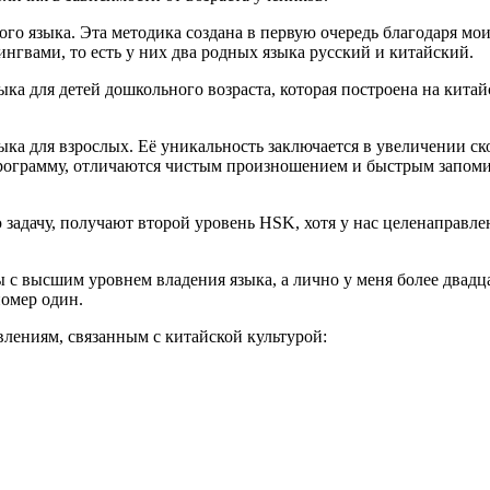
го языка. Эта методика создана в первую очередь благодаря мо
ингвами, то есть у них два родных языка русский и китайский.
зыка для детей дошкольного возраста, которая построена на кит
зыка для взрослых. Её уникальность заключается в увеличении с
ограмму, отличаются чистым произношением и быстрым запомин
ую задачу, получают второй уровень HSK, хотя у нас целенаправ
с высшим уровнем владения языка, а лично у меня более двадца
номер один.
влениям, связанным с китайской культурой: