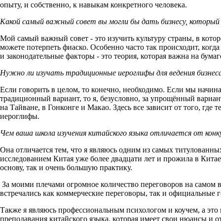
опыту, и собственно, к навыкам конкретного человека.
Какой самый важный совет вы могли бы дать бизнесу, который 
Мой самый важный совет - это изучить культуру страны, в которо
можете потерпеть фиаско. Особенно часто так происходит, когда
и законодательные факторы - это теория, которая важна на бумаг
Нужно ли изучать традиционные иероглифы для ведения бизнес
Если говорить в целом, то конечно, необходимо. Если мы начин
традиционный вариант, то я, безусловно, за упрощённый вари
на Тайване, в Гонконге и Макао. Здесь все зависит от того, гд
иероглифы.
Чем ваша школа изучения китайского языка отличается от кон
Она отличается тем, что я являюсь одним из самых титулованны
исследованием Китая уже более двадцати лет и прожила в Китае 
основу, так и очень большую практику.
За моими плечами огромное количество переговоров на самом вы
встречались как коммерческие переговоры, так и официальные г
Также я являюсь профессиональным психологом и коучем, а это
преподавания китайского языка, которая имеет свои нюансы и от