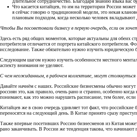
длительное сотрудничество. Благодаря знанию языка вас бу
Что касается китайцев, то им на территории России может 
я сейчас говорю о традиционной модели, это некая кланов
плановым подходом, когда несколько человек вкладывают 
Чтобы Вы посоветовали бизнесу в первую очередь, если он хоче
Здесь есть ряд общих моментов, которые актуальны для обеих ст
потребителя отличается от портрета китайского потребителя. Фо
исследование. Также обязательно нужно изучить юридическую ба
Следующим шагом нужно изучить особенности местного менталит
аспекту внимания не уделяют.
С чем неожиданным, в рабочем коллективе, могут столкнуться 
Давайте начнём с наших. Российские бизнесмены обычно могут уд
россиян это, как правило, очень рано и странно, особенно когд
понимают, как это можно нарушить расписание, тем более, если 
Китайцев же в свою очередь удивляет тот факт, что российские
переносятся на следующий день. В Китае принято сразу приступа
Также впервые посетивших Россию бизнесменов из Китая может 
рано заканчивать. В России же тенденция такова, что начинают 