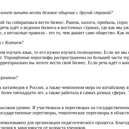
хочет начать вести деловое общение с другой страной?
й ты собираешься вести бизнес. Рынок, налоги, прибыль, спрос -
 речь идёт о ведении бизнеса в восточных странах, где как мы 
е, а негласные правила - это то, чем дышит само общество. Как н
а с Китаем?
аем изучать язык, то его нужно изучать полноценно. Если же м
ант. Упрощённые иероглифы распространены на большей части т
е территориально вы хотите вести свой бизнес. Если речь идёт о
курентов?
х китаеведов в России, а также чемпионом мира по китайскому я
более пятнадцати лет, а также работала в самых разных сферах.
соком уровне. Я участвовала в переговорах на государственном
осударственные переговоры, тематические переговоры в области 
 немаловажно для организации педагогического процесса. Благо
личия в зависимости от возраста учеников.