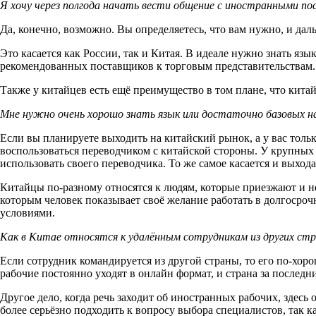
Я хочу через полгода начать вести общение с иностранными 
Да, конечно, возможно. Вы определяетесь, что вам нужно, и да
Это касается как России, так и Китая. В идеале нужно знать язы
рекомендованных поставщиков к торговым представительствам. 
Также у китайцев есть ещё преимущество в том плане, что китай
Мне нужно очень хорошо знать язык или достаточно базовых на
Если вы планируете выходить на китайский рынок, а у вас толь
воспользоваться переводчиком с китайской стороны. У крупных
использовать своего переводчика. То же самое касается и выход
Китайцы по-разному относятся к людям, которые приезжают и не 
которым человек показывает своё желание работать в долгосроч
условиями.
Как в Китае относятся к удалённым сотрудникам из других ст
Если сотрудник командируется из другой страны, то его по-хо
рабочие постоянно уходят в онлайн формат, и страна за последн
Другое дело, когда речь заходит об иностранных рабочих, здес
более серьёзно подходить к вопросу выбора специалистов, так 