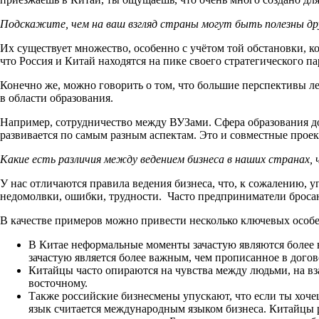
Подскажите, чем на ваш взгляд страны могут быть полезны д
Их существует множество, особенно с учётом той обстановки, ко
что Россия и Китай находятся на пике своего стратегического па
Конечно же, можно говорить о том, что большие перспективы леж
в области образования.
Например, сотрудничество между ВУЗами. Сфера образования до
развивается по самым разным аспектам. Это и совместные проек
Какие есть различия между ведением бизнеса в наших странах,
У нас отличаются правила ведения бизнеса, что, к сожалению, 
недомолвки, ошибки, трудности. Часто предприниматели бросаю
В качестве примеров можно привести несколько ключевых особ
В Китае неформальные моменты зачастую являются более в
зачастую является более важным, чем прописанное в догов
Китайцы часто опираются на чувства между людьми, на вз
восточному.
Также российские бизнесмены упускают, что если ты хочеш
язык считается международным языком бизнеса. Китайцы ра