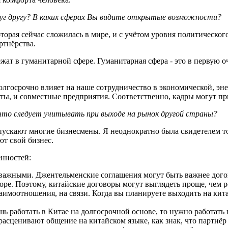
руг другу? В каких сферах Вы видите открытые возможности?
торая сейчас сложилась в мире, и с учётом уровня политическог
ртнёрства.
ат в гуманитарной сфере. Гуманитарная сфера - это в первую оч
лгосрочно влияет на наше сотрудничество в экономической, эне
ты, и совместные предприятия. Соответственно, кадры могут пр
 что следует учитывать при выходе на рынок другой страны?
упускают многие бизнесмены. Я неоднократно была свидетелем то
т свой бизнес.
енностей:
ажными. Джентельменские соглашения могут быть важнее договор
оре. Поэтому, китайские договоры могут выглядеть проще, чем р
аимоотношения, на связи. Когда вы планируете выходить на кит
ь работать в Китае на долгосрочной основе, то нужно работать 
сценивают общение на китайском языке, как знак, что партнёр х