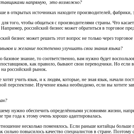
поставщиками напрямую, это возможно?
льше в открытых источниках находите производителей, фабрики, 
к для того, чтобы общаться с производителями страны. Что касае
Например, российский бизнес может обратиться в торговое пред
ский бизнес может решить этот вопрос не только через торговое 
выков и желание постепенно улучшать свои знания языка?
ко базовое знание, то соответственно, вам нужно будет восполь
 поставщиков, как правило, бывают свои переводчики. Но если 
а на российский рынок.
хотят учить язык, и к людям, которые, не зная язык, начали пос
ной перспективе. Изучение языка необходимо, если вы хотите за
ран?
рошему нужно обеспечить определёнными условиями жизни, напр
ие три года к этому очень хорошо адаптировалась.
ь отношение несколько поменялось. Если раньше китайцы больше 
как сильно повысилось качество специалистов в стране. Поэтому