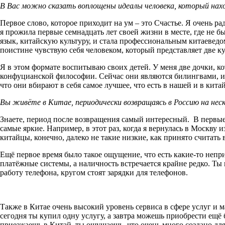
В Вас можно сказать воплощены идеалы человека, который нахо
Первое слово, которое приходит на ум – это Счастье. Я очень ра
я прожила первые семнадцать лет своей жизни в месте, где не 
язык, китайскую культуру, и стала профессиональным китаеведом
поистине чувствую себя человеком, который представляет две к
Я в этом формате воспитываю своих детей. У меня две дочки, ко
конфуцианской философии. Сейчас они являются билингвами, и 
что они вбирают в себя самое лучшее, что есть в нашей и в кита
Вы живёте в Китае, периодически возвращаясь в Россию на нес
Знаете, период после возвращения самый интересный. В первые н
самые яркие. Например, в этот раз, когда я вернулась в Москву 
китайцы, конечно, далеко не такие низкие, как принято считать 
Ещё первое время было такое ощущение, что есть какие-то неп
платёжные системы, а наличность встречается крайне редко. Ты 
работу телефона, кругом стоят зарядки для телефонов.
Также в Китае очень высокий уровень сервиса в сфере услуг и 
сегодня ты купил одну услугу, а завтра можешь приобрести ещё 
приезжаешь в Китай, ты ощущаешь, что очень много создано для