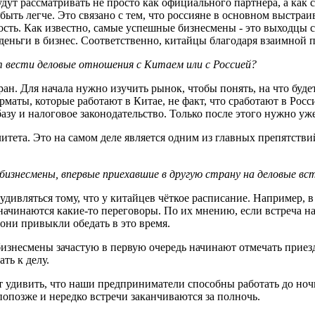
дут рассматривать не просто как официального партнёра, а как с
быть легче. Это связано с тем, что россияне в основном выстраи
ость. Как известно, самые успешные бизнесмены - это выходцы 
деньги в бизнес. Соответственно, китайцы благодаря взаимной
т вести деловые отношения с Китаем или с Россией?
ран. Для начала нужно изучить рынок, чтобы понять, на что буде
рматы, которые работают в Китае, не факт, что сработают в Рос
зу и налоговое законодательство. Только после этого нужно уже
ета. Это на самом деле является одним из главных препятствий
бизнесмены, впервые приехавшие в другую страну на деловые вс
ивляться тому, что у китайцев чёткое расписание. Например, в 
а начинаются какие-то переговоры. По их мнению, если встреча н
они привыкли обедать в это время.
 бизнесмены зачастую в первую очередь начинают отмечать приез
ть к делу.
удивить, что наши предприниматели способны работать до ночи
попозже и нередко встречи заканчиваются за полночь.