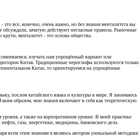
 это все, конечно, очень важно, но без знания менталитета вы
уже обсуждали, зачатую действуют негласные правила. Рыночные
и крути, менталитет - это основа общества.
ы сомневаемся, изучать нам упрощённый вариант или
ерритории Китая. Традиционные иероглифы используются только
 континентальном Китае, то ориентируемся на упрощённые
зыку, послом китайского языка и культуры в мире. Я занимаюсь
 Таким образом, мои знания включают в себя как теоретическую
 уровня, а также на корпоративном уровне. В моей практике
нефти, газа, энергетики, медицины, банковского дела.
даря всем этим знаниям я являюсь автором уникальной методики