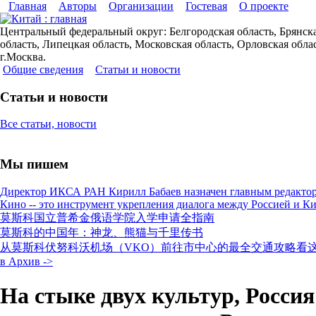
Главная
Авторы
Организации
Гостевая
О проекте
Центральный федеральный округ: Белгородская область, Брянская
область, Липецкая область, Московская область, Орловская облас
г.Москва.
Общие сведения
Статьи и новости
Статьи и новости
Все статьи, новости
Мы пишем
Директор ИКСА РАН Кирилл Бабаев назначен главным редактор
Кино -- это инструмент укрепления диалога между Россией и К
莫斯科国立普希金俄语学院入学申请全指南
莫斯科的中国年：神龙、熊猫与千里传书
从莫斯科伏努科沃机场（VKO）前往市中心的最全交通攻略看
в Архив ->
На стыке двух культур, Росси