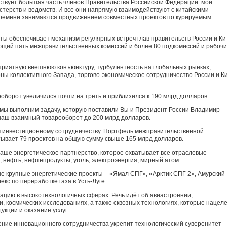
ствует бóльшая часть членов Правительства Российской Федерации: мои
стерств и ведомств. И все они напрямую взаимодействуют с китайскими
 времени занимаются продвижением совместных проектов по курируемым
 обеспечивает механизм регулярных встреч глав правительств России и Ки
щий пять межправительственных комиссий и более 80 подкомиссий и рабочи
оприятную внешнюю конъюнктуру, турбулентность на глобальных рынках,
ны коллективного Запада, торгово-экономическое сотрудничество России и К
оборот увеличился почти на треть и приблизился к 190 млрд долларов.
у мы выполним задачу, которую поставили Вы и Президент России Владимир
наш взаимный товарооборот до 200 млрд долларов.
 инвестиционному сотрудничеству. Портфель межправительственной
ывает 79 проектов на общую сумму свыше 165 млрд долларов.
наше энергетическое партнёрство, которое охватывает все отраслевые
 нефть, нефтепродукты, уголь, электроэнергия, мирный атом.
 крупные энергетические проекты – «Ямал СПГ», «Арктик СПГ 2», Амурский
кс по переработке газа в Усть-Луге.
ацию в высокотехнологичных сферах. Речь идёт об авиастроении,
, космических исследованиях, а также сквозных технологиях, которые нацел
кции и оказание услуг.
ние инновационного сотрудничества укрепит технологический суверенитет