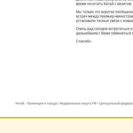
время посетить Китай с визитом.
Мы только что коротко пообщали
встреч между премьер-министрам
установили тесные связи с новы
Очень рад сегодня встретиться и
дальнейшем с Вами обменяться 
Спасибо.
Китай : Провинции и города
/
Федеральные округа РФ
/
Центральный федерал