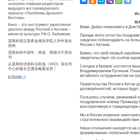
назначен главным редактором
ведущего востоковедческого
журнала «Проблемы Дальнего
Из
Востока»
М.
Кино -- это инструмент укрепления
Вами. Добро пожаловать в Дом П
диалога между Россией и Китаем --
министр культуры РФ О. Любимова
Прежде всего хотел бы поздрави
сердечно поблагодарить за боль
莫斯科国立普希金俄语学院入学申请全
России с Китаем.
指南
莫斯科的中国年：神龙、熊猫与千里传
Важно, что свой первый зарубеж
书
свидетельствует об особом харак
从莫斯科伏努科沃机场（VKO）前往市
Сегодня в Кремле состоятся ва
中心的最全交通攻略看这里！
Владимировичем Путиным. Плани
китайского сотрудничества на ср
в Архив ->
Правительства России и Китая 
договорённостей, которые будут
Пользуясь случаем, уважаемый г
поздравления новому Премьеру Г
конструктивную и товарищескую 
Мы в России искренне заинтере
стратегического взаимодействия 
Наши отношения находятся на са
формирование глобальной повест