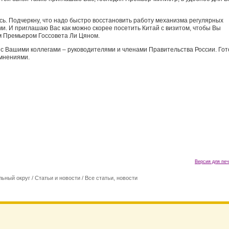
сь. Подчеркну, что надо быстро восстановить работу механизма регулярных
и. И приглашаю Вас как можно скорее посетить Китай с визитом, чтобы Вы
м Премьером Госсовета Ли Цяном.
 с Вашими коллегами – руководителями и членами Правительства России. Гот
мнениями.
Версия для печ
ьный округ
/
Статьи и новости
/
Все статьи, новости