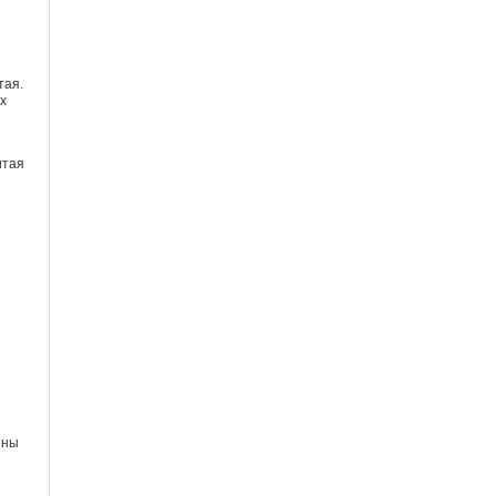
тая.
х
итая
ены