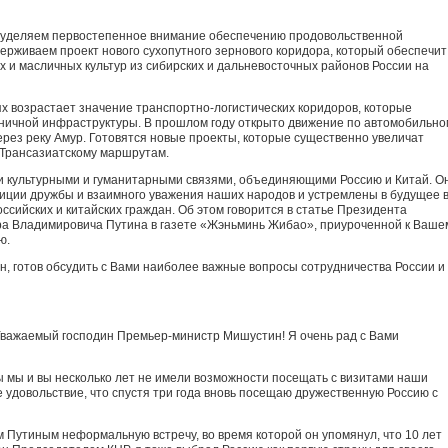
уделяем первостепенное внимание обеспечению продовольственной
ерживаем проект нового сухопутного зернового коридора, который обеспечит
х и масличных культур из сибирских и дальневосточных районов России на
ях возрастает значение транспортно-логистических коридоров, которые
ничной инфраструктуры. В прошлом году открыто движение по автомобильно
ез реку Амур. Готовятся новые проекты, которые существенно увеличат
 Трансазиатскому маршрутам.
и культурными и гуманитарными связями, объединяющими Россию и Китай. О
иции дружбы и взаимного уважения наших народов и устремлены в будущее 
сийских и китайских граждан. Об этом говорится в статье Президента
а Владимировича Путина в газете «Жэньминь Жибао», приуроченной к Ваше
ю.
, готов обсудить с Вами наиболее важные вопросы сотрудничества России и
важаемый господин Премьер-министр Мишустин! Я очень рад с Вами
ы мы и вы несколько лет не имели возможности посещать с визитами наши
 удовольствие, что спустя три года вновь посещаю дружественную Россию с
 Путиным неформальную встречу, во время которой он упомянул, что 10 лет