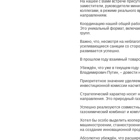
На нашей с Вами встрече присут
заместители, руководители мини
коллегами, в режиме реального
направлениям.
Координацию нашей общей работы
Это уникальный формат, включаю
групп.
Важно, что, несмотря на неблаг
усиливающиеся санкции со сторо
развивается успешно.
В прошлом году взаимный товаро
Убеждён, что уже в текущем год
Владимирович Путин, – довести 
Приоритетное значение уделяем
инвестиционной комиссии насчит
Стратегический характер носит 
направления. Это природный газ,
Успешно реализуются совместные
газохимический комбинат и компле
Хотел бы особо выделить коопер
машиностроении, станкостроении
на создание инновационной проду
Абсолютно убеждён, что расшире