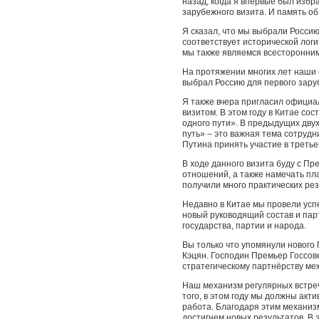
назад, когда я впервые был избр
зарубежного визита. И память об
Я сказал, что мы выбрали Россию
соответствует исторической лог
мы также являемся всесторонним
На протяжении многих лет наши 
выбрал Россию для первого зару
Я также вчера пригласил официал
визитом. В этом году в Китае со
одного пути». В предыдущих дву
путь» – это важная тема сотруд
Путина принять участие в третье
В ходе данного визита буду с П
отношений, а также намечать пл
получили много практических ре
Недавно в Китае мы провели усп
новый руководящий состав и пар
государства, партии и народа.
Вы только что упомянули нового
Кэцян. Господин Премьер Госсов
стратегическому партнёрству меж
Наш механизм регулярных встреч
того, в этом году мы должны акт
работа. Благодаря этим механиз
достигнем новых результатов. В 