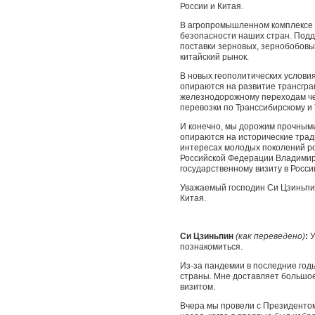
России и Китая.
В агропромышленном комплексе 
безопасности наших стран. Подд
поставки зерновых, зернобобовы
китайский рынок.
В новых геополитических услови
опираются на развитие трансгра
железнодорожному переходам чер
перевозки по Транссибирскому и
И конечно, мы дорожим прочным
опираются на исторические трад
интересах молодых поколений рос
Российской Федерации Владимир
государственному визиту в Росси
Уважаемый господин Си Цзиньпин
Китая.
Си Цзиньпин
(как переведено)
:
У
познакомиться.
Из-за пандемии в последние год
страны. Мне доставляет большое
визитом.
Вчера мы провели с Президентом