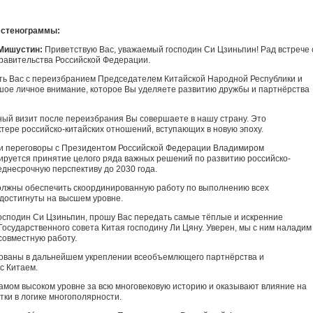
 стенограммы:
Мишустин:
Приветствую Вас, уважаемый господин Си Цзиньпин! Рад встрече 
равительства Российской Федерации.
ть Вас с переизбранием Председателем Китайской Народной Республики и
шое личное внимание, которое Вы уделяете развитию дружбы и партнёрства
ный визит после переизбрания Вы совершаете в нашу страну. Это
тере российско-китайских отношений, вступающих в новую эпоху.
ши переговоры с Президентом Российской Федерации Владимиром
руется принятие целого ряда важных решений по развитию российско-
еднесрочную перспективу до 2030 года.
должны обеспечить скоординированную работу по выполнению всех
 достигнуты на высшем уровне.
осподин Си Цзиньпин, прошу Вас передать самые тёплые и искренние
осударственного совета Китая господину Ли Цяну. Уверен, мы с ним наладим
совместную работу.
сованы в дальнейшем укреплении всеобъемлющего партнёрства и
с Китаем.
мом высоком уровне за всю многовековую историю и оказывают влияние на
ки в логике многополярности.