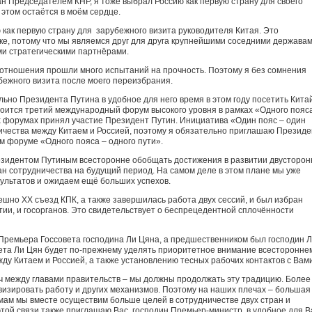
ан Председателем КНР, я тоже выбрал Россию как первую страну для своего
 этом остаётся в моём сердце.
 как первую страну для зарубежного визита руководителя Китая. Это
ике, потому что мы являемся друг для друга крупнейшими соседними державам
и стратегическими партнёрами.
отношения прошли много испытаний на прочность. Поэтому я без сомнения
бежного визита после моего переизбрания.
ьно Президента Путина в удобное для него время в этом году посетить Китай
стоится третий международный форум высокого уровня в рамках «Одного пояс
х форумах принял участие Президент Путин. Инициатива «Один пояс – один
ничества между Китаем и Россией, поэтому я обязательно приглашаю Презид
м форуме «Одного пояса – одного пути».
резидентом Путиным всесторонне обобщать достижения в развитии двусторон
ан сотрудничества на будущий период. На самом деле в этом плане мы уже
зультатов и ожидаем ещё больших успехов.
ешно XX съезд КПК, а также завершилась работа двух сессий, и был избран
тии, и госорганов. Это свидетельствует о беспрецедентной сплочённости
 Премьера Госсовета господина Ли Цяна, а предшественником был господин 
ета Ли Цян будет по-прежнему уделять приоритетное внимание всесторонне
ду Китаем и Россией, а также установлению тесных рабочих контактов с Вами
 между главами правительств – мы должны продолжать эту традицию. Более
ивизировать работу и других механизмов. Поэтому на наших плечах – большая
мам мы вместе осуществим больше целей в сотрудничестве двух стран и
этой связи также приглашаю Вас, господин Премьер-министр, в удобное для В