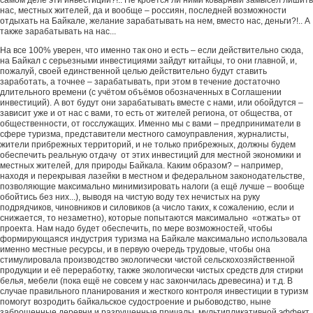
самом деле эти инвестиции?!.. Не кроется ли ними коварный замысел лишить
нас, местных жителей, да и вообще – россиян, последней возможности
отдыхать на Байкале, желание зарабатывать на нем, вместо нас, деньги?!.. А
также зарабатывать на нас...
На все 100% уверен, что именно так оно и есть – если действительно сюда,
на Байкал с серьезными инвестициями зайдут китайцы, то они главной, и,
пожалуй, своей единственной целью действительно будут ставить
заработать, а точнее – зарабатывать, при этом в течение достаточно
длительного времени (с учётом объёмов обозначенных в Соглашении
инвестиций). А вот будут они зарабатывать вместе с нами, или обойдутся –
зависит уже и от нас с вами, то есть от жителей региона, от общества, от
общественности, от госслужащих. Именно мы с вами – предприниматели в
сфере туризма, представители местного самоуправления, журналисты,
жители прибрежных территорий, и не только прибрежных, должны будем
обеспечить реальную отдачу от этих инвестиций для местной экономики и
местных жителей, для природы Байкала. Каким образом? – например,
находя и перекрывая лазейки в местном и федеральном законодательстве,
позволяющие максимально минимизировать налоги (а ещё лучше – вообще
обойтись без них...), выводя на чистую воду тех нечистых на руку
подрядчиков, чиновников и силовиков (а число таких, к сожалению, если и
снижается, то незаметно), которые попытаются максимально «отжать» от
проекта. Нам надо будет обеспечить, по мере возможностей, чтобы
формирующаяся индустрия туризма на Байкале максимально использовала
именно местные ресурсы, и в первую очередь трудовые, чтобы она
стимулировала производство экологически чистой сельскохозяйственной
продукции и её переработку, также экологически чистых средств для стирки
белья, мебели (пока ещё не совсем у нас закончилась древесина) и т.д. В
случае правильного планирования и жесткого контроля инвестиции в туризм
помогут возродить байкальское судостроение и рыбоводство, ныне
заброшенные деревни и разрушенные причалы, мультипликативной эффект