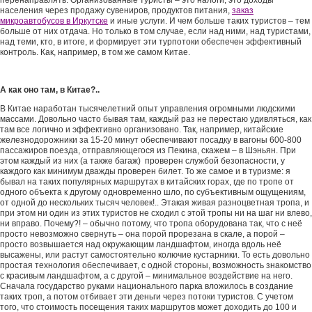
перенаправлять. Организованные туристы – это налоги, это доходы
населения через продажу сувениров, продуктов питания,
заказ
микроавтобусов в Иркутске
и иные услуги. И чем больше таких туристов – тем
больше от них отдача. Но только в том случае, если над ними, над туристами,
над теми, кто, в итоге, и формирует эти турпотоки обеспечен эффективный
контроль. Как, например, в том же самом Китае.
А как оно там, в Китае?..
В Китае наработан тысячелетний опыт управления огромными людскими
массами. Довольно часто бывая там, каждый раз не перестаю удивляться, как
там все логично и эффективно организовано. Так, например, китайские
железнодорожники за 15-20 минут обеспечивают посадку в вагоны 600-800
пассажиров поезда, отправляющегося из Пекина, скажем – в Шэньян. При
этом каждый из них (а также багаж) проверен службой безопасности, у
каждого как минимум дважды проверен билет. То же самое и в туризме: я
бывал на таких популярных маршрутах в китайских горах, где по тропе от
одного объекта к другому одновременно шло, по субъективным ощущениям,
от одной до нескольких тысяч человек!.. Этакая живая разноцветная тропа, и
при этом ни один из этих туристов не сходил с этой тропы ни на шаг ни влево,
ни вправо. Почему?! – обычно потому, что тропа оборудована так, что с неё
просто невозможно свернуть – она порой прорезана в скале, а порой –
просто возвышается над окружающим ландшафтом, иногда вдоль неё
высажены, или растут самостоятельно колючие кустарники. То есть довольно
простая технология обеспечивает, с одной стороны, возможность знакомство
с красивым ландшафтом, а с другой – минимальное воздействие на него.
Сначала государство руками национального парка вложилось в создание
таких троп, а потом отбивает эти деньги через потоки туристов. С учетом
того, что стоимость посещения таких маршрутов может доходить до 100 и