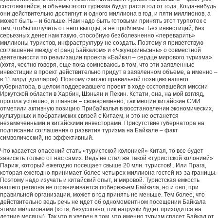
состоявшийся, и объемы этого туризма будут расти год от года. Когда-нибудь
они действительно достигнут и одного миллиона в год, и пяти миллионов, а
может быть – и больше. Нам надо быть готовыми принять этот турпоток с
тем, чтобы получить от него выгоды, а не проблемы. Без инвестиций, без
серьезных денег нам такую, способную безболезненно «переварить»
миллионы туристов, инфраструктуру не создать. Поэтому я приветствую
соглашение между «Гранд Байкалом» и «Чжунцзиньсинь» о совместной
деятельности по реализации проекта «Байкал – сердце мирового туризма»
(хотя, честно говоря, еще пока сомневаюсь в том, что эти заявленные
инвестиции в проект действительно придут в заявленном объеме, а именно –
в 11 млрд. долларов). Поэтому считаю правильной позицию нашего
губернатора, в целом поддержавшего проект в ходе состоявшейся миссии
Иркутской области в Харбин, Шэньян и Пекин. Кстати, она, на мой взгляд,
прошла успешно, и главное – своевременно, так многие китайские СМИ
отметили активную позицию Прибайкалья в восстановлении экономических,
культурных и побратимских связей с Китаем, и это не останется
незамеченными и китайскими инвесторами. Присутствие губернатора на
подписании соглашения о развития туризма на Байкале – факт
символический, но эффективный.
Что касается опасений стать «туристской колонией» Китая, то все будет
зависеть только от нас самих. Ведь не стал же такой «туристской колонией»
Париж, который ежегодно посещает свыше 20 млн. туристов!.. Или Прага,
которая ежегодно принимает более четырех миллиона гостей из-за границы.
Поэтому надо изучать и китайский опыт, и мировой. Туристская емкость
нашего региона не ограничивается побережьем Байкала, но и оно, при
правильной организации, может в год принять не меньше. Тем более, что
действительно ведь речь не идет об одномоментном посещении Байкала
этими миллионами (хотя, безусловно, пик нагрузки будет приходится на
летние месяцы). Так что я уверен в том, что именно туризм спасет Байкал от