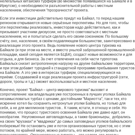
нелегальных китайских турфирм (во множестве появившихся на Байкале и в
Иркутске), о необходимости разъяснительной работы с местным
населением, обеспечения "прозрачности" проекта.
Если эти инвестиции действительно придут на Байкал, то перед нашим
регионом открываются новые серьёзные перспективы. Но для того, чтобы
эти перспективы реализовать, инвесторам надо действительно, как и
призывают участники дискуссии, не просто советоваться с местным
населением, но и попытаться сделать его своим союзником. По большому
счёту, оно, население, в своём подавляющем большинстве, заинтересовано в
реализации этого проекта. Ведь появление нового центра туризма на
Байкале (и при этом на месте, и вместо унылой заброшенной промышленной
площадки, какой сегодня является БЦБК), создаст новые возможности и для
отдыха, и для бизнеса. За счет отвлечения на себя части турпотока
Байкальск снизит антропогенную нагрузку на другие байкальские территории,
и при этом добавит туродней к стандартной программе пребывания туристов
на Байкале. А это уже в интересах турфирм, специализирующихся на
приёме. Создаваемой в ходе реализации проекта инфраструктурой (сети,
дороги, тропы и т.д.) сможет воспользоваться и местное население.
Конечно, проект "Байкал – центр мирового туризма" вызовет и
сопротивление: как владельцев уже построенных в лучших уголках Байкала
незамысловатых турбаз с ценами, достойными "Мариотта", так и тех, кто
искренне хотел бы сохранить нетронутые уголки Байкала, но только для
себя, а не для миллионов туристов... К таким, кстати, я отношу и себя. Но
понимаю, что процесс туристского освоения Байкала уже давно идет, он
необратим. Неугомонные автовладельцы, а также браконьеры, добрались
на своих "крузаках" и "квадриках" до самых заповедных уголков байкальского
побережья! Не остановить уже и поток организованных туристов, но с этим
потоком, по крайней мере, можно работать, его можно регулировать и