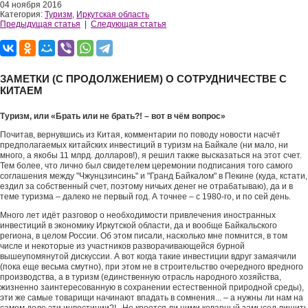
04 ноября 2016
Категория:
Туризм
,
Иркутская область
Предыдущая статья
|
Следующая статья
ЗАМЕТКИ (С ПРОДОЛЖЕНИЕМ) О СОТРУДНИЧЕСТВЕ С
КИТАЕМ
Туризм, или «Брать или не брать?! – вот в чём вопрос»
Почитав, вернувшись из Китая, комментарии по поводу новости насчёт
предполагаемых китайских инвестиций в туризм на Байкале (ни мало, ни
много, а якобы 11 млрд. долларов!), я решил также высказаться на этот счет.
Тем более, что лично был свидетелем церемонии подписания того самого
соглашения между "Чжунцзинсинь" и "Гранд Байкалом" в Пекине (куда, кстати,
ездил за собственный счет, поэтому ничьих денег не отрабатываю), да и в
теме туризма – далеко не первый год. А точнее – с 1980-го, и по сей день.
Много лет идёт разговор о необходимости привлечения иностранных
инвестиций в экономику Иркутской области, да и вообще Байкальского
региона, в целом России. Об этом писали, насколько мне помнится, в том
числе и некоторые из участников разворачивающейся бурной
вышеупомянутой дискуссии. А вот когда такие инвестиции вдруг замаячили
(пока еще весьма смутно), при этом не в строительство очередного вредного
производства, а в туризм (единственную отрасль народного хозяйства,
жизненно заинтересованную в сохранении естественной природной среды),
эти же самые товарищи начинают впадать в сомнения... – а нужны ли нам на