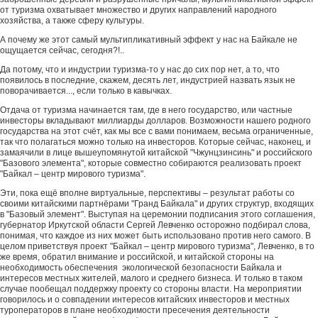
от туризма охватывает множество и других направлений народного
хозяйства, а также сферу культуры.
А почему же этот самый мультипликативный эффект у нас на Байкале не
ощущается сейчас, сегодня?!..
Да потому, что и индустрии туризма-то у нас до сих пор нет, а то, что
появилось в последние, скажем, десять лет, индустрией назвать язык не
поворачивается..., если только в кавычках.
Отдача от туризма начинается там, где в него государство, или частные
инвесторы вкладывают миллиарды долларов. Возможности нашего родного
государства на этот счёт, как мы все с вами понимаем, весьма ограниченные,
так что полагаться можно только на инвесторов. Которые сейчас, наконец, и
замаячили в лице вышеупомянутой китайской "Чжунцзинсинь" и российского
"Базового элемента", которые совместно собираются реализовать проект
"Байкал – центр мирового туризма".
Эти, пока ещё вполне виртуальные, перспективы – результат работы со
своими китайскими партнёрами "Гранд Байкала" и других структур, входящих
в "Базовый элемент". Выступая на церемонии подписания этого соглашения,
губернатор Иркутской области Сергей Левченко осторожно подбирал слова,
понимая, что каждое из них может быть использовано против него самого. В
целом приветствуя проект "Байкал – центр мирового туризма", Левченко, в то
же время, обратил внимание и российской, и китайской стороны на
необходимость обеспечения экологической безопасности Байкала и
интересов местных жителей, малого и среднего бизнеса. И только в таком
случае пообещал поддержку проекту со стороны власти. На мероприятии
говорилось и о совпадении интересов китайских инвесторов и местных
туроператоров в плане необходимости пресечения деятельности