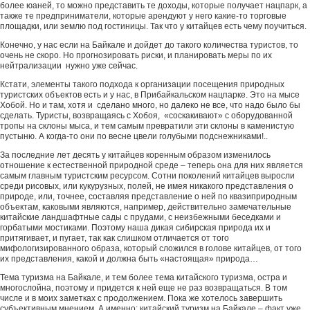
более юаней, то можно представить те доходы, которые получает нацпарк, а
также те предприниматели, которые арендуют у него какие-то торговые
площадки, или землю под гостиницы. Так что у китайцев есть чему поучиться.
Конечно, у нас если на Байкале и дойдет до такого количества туристов, то
очень не скоро. Но прогнозировать риски, и планировать меры по их
нейтрализации нужно уже сейчас.
Кстати, элементы такого подхода к организации посещения природных
туристских объектов есть и у нас, в Прибайкальском нацпарке. Это на мысе
Хобой. Но и там, хотя и сделано много, но далеко не все, что надо было бы
сделать. Туристы, возвращаясь с Хобоя, «соскакивают» с оборудованной
тропы на склоны мыса, и тем самым превратили эти склоны в каменистую
пустыню. А когда-то они по весне цвели голубыми подснежниками!..
За последние лет десять у китайцев коренным образом изменилось
отношение к естественной природной среде – теперь она для них является
самым главным туристским ресурсом. Сотни поколений китайцев выросли
среди рисовых, или кукурузных, полей, не имея никакого представления о
природе, или, точнее, составляя представление о ней по квазиприродным
объектам, каковыми являются, например, действительно замечательные
китайские ландшафтные сады с прудами, с неизбежными беседками и
горбатыми мостиками. Поэтому наша дикая сибирская природа их и
притягивает, и пугает, так как слишком отличается от того
мифологизированного образа, который сложился в голове китайцев, от того
их представления, какой и должна быть «настоящая» природа…
Тема туризма на Байкале, и тем более тема китайского туризма, остра и
многослойна, поэтому и придется к ней еще не раз возвращаться. В том
числе и в моих заметках с продолжением. Пока же хотелось завершить
субъективным мнением. А именно: китайский туризм на Байкале – факт уже