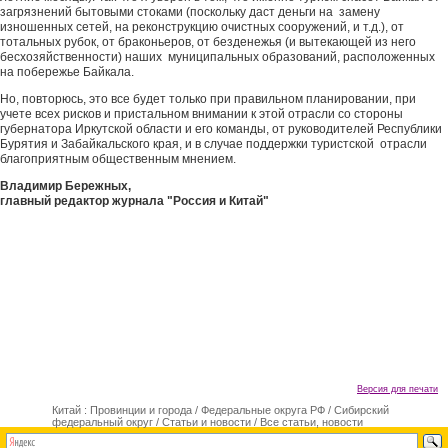
загрязнений бытовыми стоками (поскольку даст деньги на замену
изношенных сетей, на реконструкцию очистных сооружений, и т.д.), от
тотальных рубок, от браконьеров, от безденежья (и вытекающей из него
беcхозяйственности) наших муниципальных образований, расположенных
на побережье Байкала.
Но, повторюсь, это все будет только при правильном планировании, при
учете всех рисков и пристальном внимании к этой отрасли со стороны
губернатора Иркутской области и его команды, от руководителей Республики
Бурятия и Забайкальского края, и в случае поддержки туристской отрасли
благоприятным общественным мнением.
Владимир Бережных,
главный редактор журнала "Россия и Китай"
Версия для печати
Китай : Провинции и города
/
Федеральные округа РФ
/
Сибирский
федеральный округ
/
Статьи и новости
/
Все статьи, новости