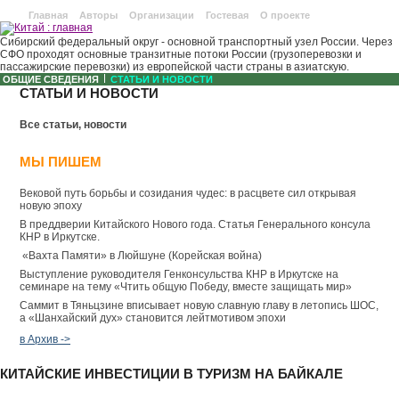
Главная
Авторы
Организации
Гостевая
О проекте
Сибирский федеральный округ - основной транспортный узел России. Через
СФО проходят основные транзитные потоки России (грузоперевозки и
пассажирские перевозки) из европейской части страны в азиатскую.
ОБЩИЕ СВЕДЕНИЯ
СТАТЬИ И НОВОСТИ
СТАТЬИ И НОВОСТИ
Все статьи, новости
МЫ ПИШЕМ
Вековой путь борьбы и созидания чудес: в расцвете сил открывая
новую эпоху
В преддверии Китайского Нового года. Статья Генерального консула
КНР в Иркутске.
«Вахта Памяти» в Люйшуне (Корейская война)
Выступление руководителя Генконсульства КНР в Иркутске на
семинаре на тему «Чтить общую Победу, вместе защищать мир»
Саммит в Тяньцзине вписывает новую славную главу в летопись ШОС,
а «Шанхайский дух» становится лейтмотивом эпохи
в Архив ->
КИТАЙСКИЕ ИНВЕСТИЦИИ В ТУРИЗМ НА БАЙКАЛЕ