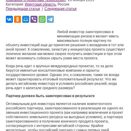
Компания «Проектные технологии»
26 ноября 2013
Категория:
Иркутская область
, Россия
Предыдущая статья
|
Следующая статья
Любой инвестор заинтересован в
минимизации рисков и желает иметь
максимально полную картину по
объекту инвестиций еще до принятия решения о вхождении в тот или
иной проект. К сожалению, зачастую у инициатора проекта существует
логичное желание как можно скорее получить инвестиции и при этом
может возникнуть соблазн скрыть узкие места проекта.
Когда речь идет о крупных международных проектах, то за дело
берутся именитые консалтинговые компании и гаранты
государственного уровня. Однако это, к сожалению, также не всегда
может гарантировать итоговый положительный результат. Что же
делать китайскому инвестору в условиях российских реалий, когда
речь идет о капитале среднего размера?
Партнер должен быть заинтересован в результате
Оптимальным для инвестора является наличие компетентного
российского партнера, заинтересованного в реализации не одного из
звеньев инвестиционного проекта (как например вовлечения в проект
собственного земельного ресурса на выгодных условиях), а партнера
заинтересованного в получении конечного продукта проекта,
согласующегося с интересами китайской стороны. Крайне
желательно, чтобы российский партнер с самых первых дней