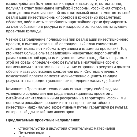
взаимодействия был понятен и открыт инвестору, и, естественно,
получал в ответ понимание китайской стороны. Российская сторона
также должна иметь за спиной положительный опыт самостоятельной
реализации инвестиционных проектов в конкретных предметных
областях, либо иметь способность в кратчайшие сроки формировать
за счет собственного ресурса или кадрового рынка соответствующие
проектные команды.
Четкое разграничение полномочий при реализации инвестиционного
проекта, а именно детальный операционный план совместных
действий, позволяет избежать путаницы и взаимных претензий. Тот,
кто имеет больше опыта реализации конкретных мероприятий в
рамках конкретной среды или лучше понимает как добиться в рамках
этой же среды определенного результата в кратчайшие сроки с
наименьшими затратами на вовлечение стороннего ресурса и должен
обеспечивать достижение конкретной цели. Система ключевых
показателей проекта поможет количественно оценить текущие
результаты на предмет успешности предпринимаемых действий.
Компания «Проектные технологии» ставит перед собой задачи
успешного содействия для ряда инвестиционных проектов с
китайским капиталом и иными ресурсами на территории России. Мы
понимаем российские реалии и готовы провести китайские
инвестиции максимально эффективным путем, гарантируя результат,
интересный для китайских инвесторов.
Предлагаемые проектные направления:
Строительство и индустрия строительных материалов
Питьевая вода