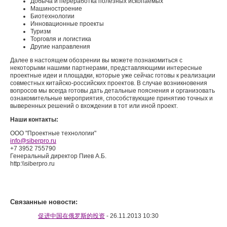
Добыча и переработка полезных ископаемых
Машиностроение
Биотехнологии
Инновационные проекты
Туризм
Торговля и логистика
Другие направления
Далее в настоящем обозрении вы можете познакомиться с
некоторыми нашими партнерами, представляющими интересные
проектные идеи и площадки, которые уже сейчас готовы к реализации
совместных китайско-российских проектов. В случае возникновения
вопросов мы всегда готовы дать детальные пояснения и организовать
ознакомительные мероприятия, способствующие принятию точных и
выверенных решений о вхождении в тот или иной проект.
Наши контакты:
ООО "Проектные технологии"
info
@
siberpro.ru
+7 3952 755790
Генеральный директор Пиев А.Б.
http:\\siberpro.ru
Связанные новости:
促进中国在俄罗斯的投资
- 26.11.2013 10:30