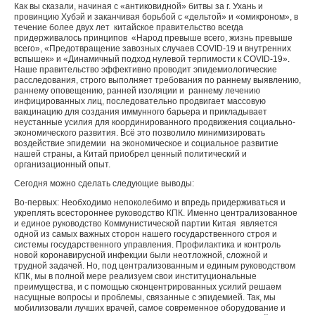
Как вы сказали, начиная с «антиковидной» битвы за г. Ухань и
провинцию Хубэй и заканчивая борьбой с «дельтой» и «омикроном», в
течение более двух лет китайское правительство всегда
придерживалось принципов «Народ превыше всего, жизнь превыше
всего», «Предотвращение завозных случаев COVID-19 и внутренних
вспышек» и «Динамичный подход нулевой терпимости к COVID-19».
Наше правительство эффективно проводит эпидемиологические
расследования, строго выполняет требования по раннему выявлению,
раннему оповещению, ранней изоляции и раннему лечению
инфицированных лиц, последовательно продвигает массовую
вакцинацию для создания иммунного барьера и прикладывает
неустанные усилия для координированного продвижения социально-
экономического развития. Всё это позволило минимизировать
воздействие эпидемии на экономическое и социальное развитие
нашей страны, а Китай приобрел ценный политический и
организационный опыт.
Сегодня можно сделать следующие выводы:
Во-первых: Необходимо непоколебимо и впредь придерживаться и
укреплять всестороннее руководство КПК. Именно централизованное
и единое руководство Коммунистической партии Китая является
одной из самых важных сторон нашего государственного строя и
системы государственного управления. Профилактика и контроль
новой коронавирусной инфекции были неотложной, сложной и
трудной задачей. Но, под централизованным и единым руководством
КПК, мы в полной мере реализуем свои институциональные
преимущества, и с помощью сконцентрированных усилий решаем
насущные вопросы и проблемы, связанные с эпидемией. Так, мы
мобилизовали лучших врачей, самое современное оборудование и