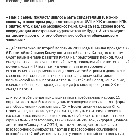
возрождении нашей нации!
– Нам с сыном посчастливилось быть свидетелями и, можно
сказать, в некотором роде «летописцами»
XVIII
и
XIX
съездов КПК.
Понятно, что, с целью безопасности, на ХХ-й съезд, скорее всего,
аккредитации иностранных журналистов не будет. А что ожидает
китайский народ от этого юбилейного события общемирового
значения?
– Действительно, во второй половине 2022 года в Пекине пройдет XX-
й Всекитайский съезд Коммунистической партии Китая, на котором
будет намечен план развития Китая на предстоящий период. XX-й
съезд партии – это очень важный съезд, проводимый в ответственный
момент, когда КПК вступает на новый путь всестороннего
строительства современной социалистической страны и движется к
своей цели второго столетия, и является важным событием в
политической жизни партии и страны. Китайский народ, конечно же,
возлагает большие надежды на триумфальное проведение XX-го
съезда партии.
Для того чтобы лучше прислушиваться к требованиям народа, 15
апреля этого года была официально запущена открытая платформа
для сбора мнений, связанных с XX-м Всекитайским съездом КПК.
Простые люди в Китае уже успели выдвинуть свои предложения и
изложить свое видение в специальных рубриках, открытых на таких
официальных платформах, как «Жэньминь жибао», информационное
агентство «Синьхуа» и СGTN, по таким темам, как: отстаивание
всестороннего руководства партии и всестороннее соблюдение
строгой партийной дисциплины; вступление в новый этап развития,