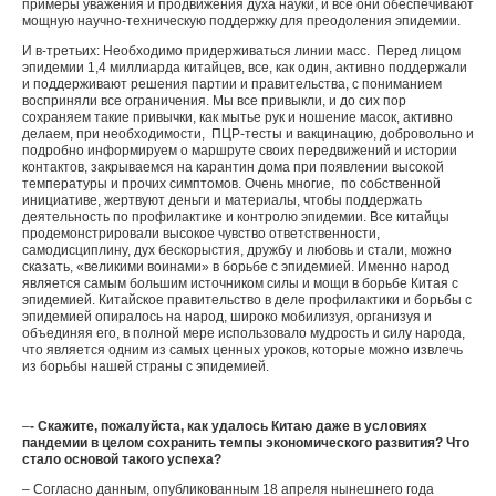
примеры уважения и продвижения духа науки, и все они обеспечивают
мощную научно-техническую поддержку для преодоления эпидемии.
И в-третьих: Необходимо придерживаться линии масс. Перед лицом
эпидемии 1,4 миллиарда китайцев, все, как один, активно поддержали
и поддерживают решения партии и правительства, с пониманием
восприняли все ограничения. Мы все привыкли, и до сих пор
сохраняем такие привычки, как мытье рук и ношение масок, активно
делаем, при необходимости, ПЦР-тесты и вакцинацию, добровольно и
подробно информируем о маршруте своих передвижений и истории
контактов, закрываемся на карантин дома при появлении высокой
температуры и прочих симптомов. Очень многие, по собственной
инициативе, жертвуют деньги и материалы, чтобы поддержать
деятельность по профилактике и контролю эпидемии. Все китайцы
продемонстрировали высокое чувство ответственности,
самодисциплину, дух бескорыстия, дружбу и любовь и стали, можно
сказать, «великими воинами» в борьбе с эпидемией. Именно народ
является самым большим источником силы и мощи в борьбе Китая с
эпидемией. Китайское правительство в деле профилактики и борьбы с
эпидемией опиралось на народ, широко мобилизуя, организуя и
объединяя его, в полной мере использовало мудрость и силу народа,
что является одним из самых ценных уроков, которые можно извлечь
из борьбы нашей страны с эпидемией.
–
- Скажите, пожалуйста, как удалось Китаю даже в условиях
пандемии в целом сохранить темпы экономического развития? Что
стало основой такого успеха?
– Согласно данным, опубликованным 18 апреля нынешнего года