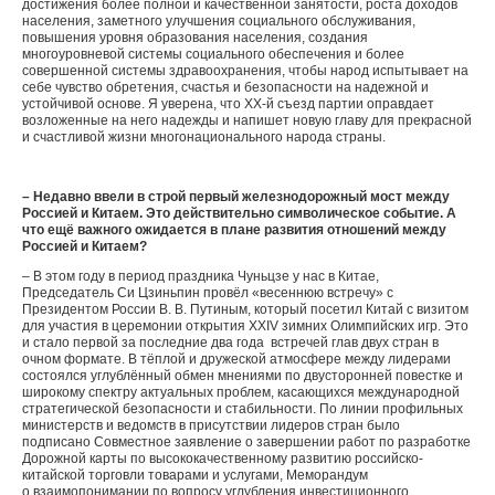
достижения более полной и качественной занятости, роста доходов
населения, заметного улучшения социального обслуживания,
повышения уровня образования населения, создания
многоуровневой системы социального обеспечения и более
совершенной системы здравоохранения, чтобы народ испытывает на
себе чувство обретения, счастья и безопасности на надежной и
устойчивой основе. Я уверена, что XX-й съезд партии оправдает
возложенные на него надежды и напишет новую главу для прекрасной
и счастливой жизни многонационального народа страны.
– Недавно ввели в строй первый железнодорожный мост между
Россией и Китаем. Это действительно символическое событие. А
что ещё важного ожидается в плане развития отношений между
Россией и Китаем?
– В этом году в период праздника Чуньцзе у нас в Китае,
Председатель Си Цзиньпин провёл «весеннюю встречу» с
Президентом России В. В. Путиным, который посетил Китай с визитом
для участия в церемонии открытия XXIV зимних Олимпийских игр. Это
и стало первой за последние два года встречей глав двух стран в
очном формате. В тёплой и дружеской атмосфере между лидерами
состоялся углублённый обмен мнениями по двусторонней повестке и
широкому спектру актуальных проблем, касающихся международной
стратегической безопасности и стабильности. По линии профильных
министерств и ведомств в присутствии лидеров стран было
подписано Совместное заявление о завершении работ по разработке
Дорожной карты по высококачественному развитию российско-
китайской торговли товарами и услугами, Меморандум
о взаимопонимании по вопросу углубления инвестиционного