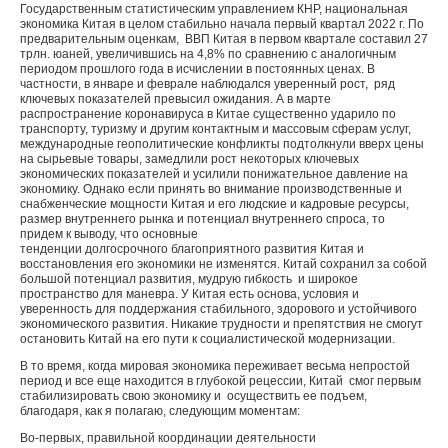
Государственным статистическим управлением КНР, национальная
экономика Китая в целом стабильно начала первый квартал 2022 г. По
предварительным оценкам, ВВП Китая в первом квартале составил 27
трлн. юаней, увеличившись на 4,8% по сравнению с аналогичным
периодом прошлого года в исчислении в постоянных ценах. В
частности, в январе и феврале наблюдался уверенный рост, ряд
ключевых показателей превысил ожидания. А в марте
распространение коронавируса в Китае существенно ударило по
транспорту, туризму и другим контактным и массовым сферам услуг,
международные геополитические конфликты подтолкнули вверх цены
на сырьевые товары, замедлили рост некоторых ключевых
экономических показателей и усилили понижательное давление на
экономику. Однако если принять во внимание производственные и
снабженческие мощности Китая и его людские и кадровые ресурсы,
размер внутреннего рынка и потенциал внутреннего спроса, то
придем к выводу, что основные
тенденции долгосрочного благоприятного развития Китая и
восстановления его экономики не изменятся. Китай сохранил за собой
большой потенциал развития, мудрую гибкость и широкое
пространство для маневра. У Китая есть основа, условия и
уверенность для поддержания стабильного, здорового и устойчивого
экономического развития. Никакие трудности и препятствия не смогут
остановить Китай на его пути к социалистической модернизации.
В то время, когда мировая экономика переживает весьма непростой
период и все еще находится в глубокой рецессии, Китай смог первым
стабилизировать свою экономику и осуществить ее подъем,
благодаря, как я полагаю, следующим моментам:
Во-первых, правильной координации деятельности