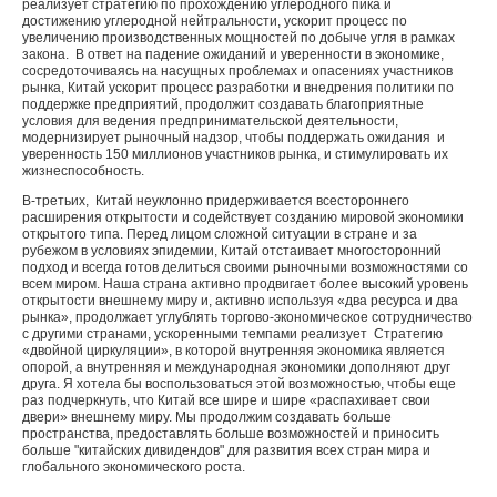
реализует стратегию по прохождению углеродного пика и
достижению углеродной нейтральности, ускорит процесс по
увеличению производственных мощностей по добыче угля в рамках
закона. В ответ на падение ожиданий и уверенности в экономике,
сосредоточиваясь на насущных проблемах и опасениях участников
рынка, Китай ускорит процесс разработки и внедрения политики по
поддержке предприятий, продолжит создавать благоприятные
условия для ведения предпринимательской деятельности,
модернизирует рыночный надзор, чтобы поддержать ожидания и
уверенность 150 миллионов участников рынка, и стимулировать их
жизнеспособность.
В-третьих, Китай неуклонно придерживается всестороннего
расширения открытости и содействует созданию мировой экономики
открытого типа. Перед лицом сложной ситуации в стране и за
рубежом в условиях эпидемии, Китай отстаивает многосторонний
подход и всегда готов делиться своими рыночными возможностями со
всем миром. Наша страна активно продвигает более высокий уровень
открытости внешнему миру и, активно используя «два ресурса и два
рынка», продолжает углублять торгово-экономическое сотрудничество
с другими странами, ускоренными темпами реализует Стратегию
«двойной циркуляции», в которой внутренняя экономика является
опорой, а внутренняя и международная экономики дополняют друг
друга. Я хотела бы воспользоваться этой возможностью, чтобы еще
раз подчеркнуть, что Китай все шире и шире «распахивает свои
двери» внешнему миру. Мы продолжим создавать больше
пространства, предоставлять больше возможностей и приносить
больше "китайских дивидендов" для развития всех стран мира и
глобального экономического роста.