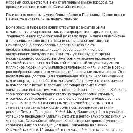
мировым сообществом. Пекин стал первым в мире городом, где
прошли и летние, и зимние Олимпийские игры.
Если кратко оценить зимние Олимпийские и Параолимпийские игры в
Пекине, то я хотела бы выделить главное:
Во-первых, четыре церемонии открытия и закрытия были
великолепны, а соревновательные мероприятия – зрелищны, что
привлекло миллиарды зрителей по всему миру. Зимние Олимпийские
и Параолимпийские игры в Пекине стали самой рейтинговой
Олимпиадой! А первоклассные спортивные объекты,
профессиональная организация соревнований и теплое
обслуживание заслужили положительную оценку со стороны
международного сообщества. Во-вторых, успешное проведение
Олимпийских игр вызвало большой спортивный энтузиазм у сотен
миллионов людей, и 346 миллионов человек приняли участие в серии
разнообразных массовых мероприятий по зимним видам спорта. Это
позволило нам достичь цели привлечения 300 млн человек к зимним
видам спорта, и способствовало скачкообразному развитию зимних
видов спорта в Китае. В-третьих, благодаря строительству
олимпийской инфраструктуры в регионе Пекин – Тяньцзинь -Хэбэй его
транспортное обслуживание стало на порядок более удобным,
отраслевое взаимодействие стало более тесным, а общественные
услуги – более сбалансированными. Олимпийские игры играют
значительную стимулирующую роль в согласованном развитии
региона Пекин – Тяньцзинь - Хэбэй. Мы добились «двойного урожая» –
успешного проведения Олимпийских игр и регионального развития. В-
четвертых, Олимпийская сборная Китая впервые приняла участие в
соревнованиях по всем дисциплинам, завоевала на зимних
Олимпийских играх 15 медалей, в том числе 9 золотых, завоевала на