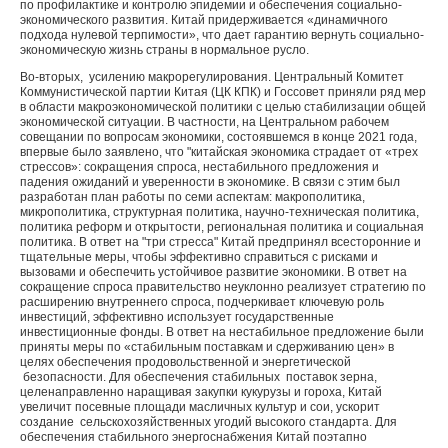
по профилактике и контролю эпидемии и обеспечения социально-
экономического развития. Китай придерживается «динамичного
подхода нулевой терпимости», что дает гарантию вернуть социально-
экономическую жизнь страны в нормальное русло.
Во-вторых, усилению макрорегулирования. Центральный Комитет
Коммунистической партии Китая (ЦК КПК) и Госсовет приняли ряд мер
в области макроэкономической политики с целью стабилизации общей
экономической ситуации. В частности, на Центральном рабочем
совещании по вопросам экономики, состоявшемся в конце 2021 года,
впервые было заявлено, что "китайская экономика страдает от «трех
стрессов»: сокращения спроса, нестабильного предложения и
падения ожиданий и уверенности в экономике. В связи с этим был
разработан план работы по семи аспектам: макрополитика,
микрополитика, структурная политика, научно-техническая политика,
политика реформ и открытости, региональная политика и социальная
политика. В ответ на "три стресса" Китай предпринял всесторонние и
тщательные меры, чтобы эффективно справиться с рисками и
вызовами и обеспечить устойчивое развитие экономики. В ответ на
сокращение спроса правительство неуклонно реализует стратегию по
расширению внутреннего спроса, подчеркивает ключевую роль
инвестиций, эффективно использует государственные
инвестиционные фонды. В ответ на нестабильное предложение были
приняты меры по «стабильным поставкам и сдерживанию цен» в
целях обеспечения продовольственной и энергетической
безопасности. Для обеспечения стабильных поставок зерна,
целенаправленно наращивая закупки кукурузы и гороха, Китай
увеличит посевные площади масличных культур и сои, ускорит
создание сельскохозяйственных угодий высокого стандарта. Для
обеспечения стабильного энергоснабжения Китай поэтапно