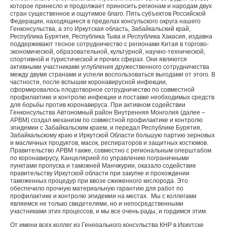
которое принесло и продолжает приносить регионам и народам двух
стран существенное и ощутимое благо. Пять субъектов Российской
Федерации, находящиеся в пределах консульского округа нашего
Генконсульства, а это Иркутская область, Забайкальский край,
Республика Бурятия, Республика Тыва и Республика Хакасия, издавна
поддерживают тесное сотрудничество с регионами Китая в торгово-
экономической, образовательной, культурной, научно-технической,
спортивной и туристической и прочих сферах. Они являются
активными участниками углубления дружественного сотрудничества
между двумя странами и успели воспользоваться выгодами от этого. В
частности, после вспышки коронавирусной инфекции,
сформировалось плодотворное сотрудничество по совместной
профилактике и контролю инфекции и поставке необходимых средств
для борьбы против коронавируса. При активном содействии
Генконсульства Автономный район Внутренняя Монголия (далее –
АРВМ) создал механизм по совместной профилактике и контролю
эпидемии с Забайкальским краем, и передал Республике Бурятия,
Забайкальскому краю и Иркутской Области большую партию зерновых
и масличных продуктов, масок, респираторов и защитных костюмов.
Правительство АРВМ также, совместно с региональным оперштабом
по коронавирусу, Канцелярией по управлению пограничными
пунктами пропуска и таможней Манчжурии, оказало содействие
правительству Иркутской области при закупке и прохождении
таможенных процедур при ввозе сжиженного кислорода. Это
обеспечило прочную материальную гарантию для работ по
профилактике и контролю эпидемии на местах. Мы с коллегами
являемся не только свидетелями, но и непосредственными
участниками этих процессов, и мы все очень рады, и гордимся этим.
От имени всех коллег из Генерального консульства КНР в Иркутске