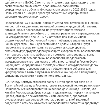
одного пути» и ЕАЭС. Стоит отметить, что главы двух наших стран
совместно объявили старт Годов китайско-российского
сотрудничества в области физкультуры и спорта в 2022-2023 годах.
Наши страны в 8-ой раз проведут совместные мероприятия в
формате «перекрестных годов».
Председатель Си Цзиньпин также отметил, что, в условиях нынешней
непростой и кардинально меняющейся международной обстановки,
Китай и Россия последовательно углубляют стратегическое
взаимодействие и сплочённо отстаивают равенство и справедливость
на международной арене. Был и остается незыблемым наш
стратегический выбор, который имеет глобальное значение как для
наших двух стран, так и для всего мира в целом. Стороны будут
продолжать тесные контакты на высшем и высоком уровнях,
оказывать друг другу поддержку в защите суверенитета, безопасности
и интересов развития, эффективно противостоять вмешательству
извне и угрозам региональной безопасности, поддерживать
международную стратегическую стабильность. Китай и Россия будут
наращивать координацию и взаимодействие в международных делах
и предпринимать своевременные и эффективные действия для
урегулирования таких актуальных проблем, как борьба с пандемией,
оживление экономики и изменение климата и т.д..
В 2022 году Коммунистическая партия Китая проведет свой XX-й
Всекитайский съезд, а Россия вступает в ключевой период реализации
Национальных целей развития на период до 2030 года. Я верю, что
Китай и Россия, как добрые соседи, надежные партнеры и настоящие
братья, стоящие плечом к плечу и спиной к спине, продолжат
руководствоваться договорённостью о решительной взаимной
поддержке в четырёх ключевых направлениях и совместно продвинут