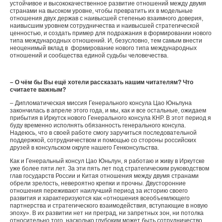
устойчивое и высококачественное развитие отношений между двумя
странами на высоком уровне, чтобы превратить их в модельные
отношения двух держав с наивысшей степенью взаимного доверия,
наивысшим уровнем сотрудничества и наивысшей стратегической
ценностью, и создать пример для подражания в формировании нового
типа международных отношений. И, безусловно, тем самым внести
неоценимый вклад в формирование нового типа международных
отношений и сообщества единой судьбы человечества.
– О чём бы Вы ещё хотели рассказать нашим читателям? Что
считаете важным?
– Дипломатическая миссия Генерального консула Цао Юньлуна
закончилась в апреле этого года, и мы, как и все остальные, ожидаем
прибытия в Иркутск нового Генерального консула КНР. В этот период я
буду временно исполнять обязанность генерального консула.
Надеюсь, что в своей работе смогу заручиться последовательной
поддержкой, сотрудничеством и помощью со стороны российских
друзей в консульском округе нашего Генконсульства.
Как и Генеральный консул Цао Юньлун, я работаю и живу в Иркутске
уже более пяти лет. За эти пять лет под стратегическим руководством
глав государств России и Китая отношения между двумя странами
обрели зрелость, невероятно крепки и прочны. Двусторонние
отношения переживают наилучший период за историю своего
развития и характеризуются как «отношения всеобъемлющего
партнерства и стратегического взаимодействия, вступающие в новую
эпоху». В их развитии нет ни преград, ни запретных зон, ни потолка
относительно того, насколько глубоким может быть сотрудничество,