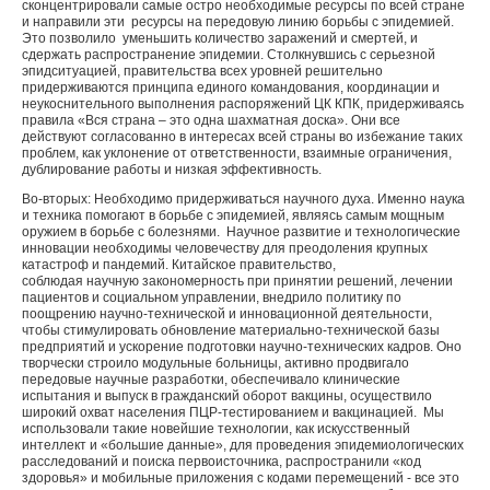
сконцентрировали самые остро необходимые ресурсы по всей стране
и направили эти ресурсы на передовую линию борьбы с эпидемией.
Это позволило уменьшить количество заражений и смертей, и
сдержать распространение эпидемии. Столкнувшись с серьезной
эпидситуацией, правительства всех уровней решительно
придерживаются принципа единого командования, координации и
неукоснительного выполнения распоряжений ЦК КПК, придерживаясь
правила «Вся страна – это одна шахматная доска». Они все
действуют согласованно в интересах всей страны во избежание таких
проблем, как уклонение от ответственности, взаимные ограничения,
дублирование работы и низкая эффективность.
Во-вторых: Необходимо придерживаться научного духа. Именно наука
и техника помогают в борьбе с эпидемией, являясь самым мощным
оружием в борьбе с болезнями. Научное развитие и технологические
инновации необходимы человечеству для преодоления крупных
катастроф и пандемий. Китайское правительство,
соблюдая научную закономерность при принятии решений, лечении
пациентов и социальном управлении, внедрило политику по
поощрению научно-технической и инновационной деятельности,
чтобы стимулировать обновление материально-технической базы
предприятий и ускорение подготовки научно-технических кадров. Оно
творчески строило модульные больницы, активно продвигало
передовые научные разработки, обеспечивало клинические
испытания и выпуск в гражданский оборот вакцины, осуществило
широкий охват населения ПЦР-тестированием и вакцинацией. Мы
использовали такие новейшие технологии, как искусственный
интеллект и «большие данные», для проведения эпидемиологических
расследований и поиска первоисточника, распространили «код
здоровья» и мобильные приложения с кодами перемещений - все это