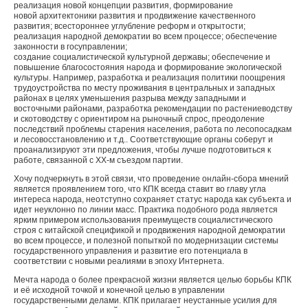
реализация новой концепции развития, формирование
новой архитектоники развития и продвижение качественного
развития; всестороннее углубление реформ и открытости;
реализация народной демократии во всем процессе; обеспечение
законности в госуправлении;
создание социалистической культурной державы; обеспечение и
повышение благосостояния народа и формирование экологической
культуры. Например, разработка и реализация политики поощрения
трудоустройства по месту проживания в центральных и западных
районах в целях уменьшения разрыва между западными и
восточными районами, разработка рекомендации по растениеводству
и скотоводству с ориентиром на рыночный спрос, преодоление
последствий проблемы старения населения, работа по лесопосадкам
и лесовосстановлению и т.д.. Соответствующие органы соберут и
проанализируют эти предложения, чтобы лучше подготовиться к
работе, связанной с XX-м съездом партии.
Хочу подчеркнуть в этой связи, что проведение онлайн-сбора мнений
является проявлением того, что КПК всегда ставит во главу угла
интереса народа, неотступно сохраняет статус народа как субъекта и
идет неуклонно по линии масс. Практика подобного рода является
ярким примером использования преимуществ социалистического
строя с китайской спецификой и продвижения народной демократии
во всем процессе, и полезной попыткой по модернизации системы
государственного управления и развитие его потенциала в
соответствии с новыми реалиями в эпоху Интернета.
Мечта народа о более прекрасной жизни является целью борьбы КПК
и её исходной точкой и конечной целью в управлении
государственными делами. КПК прилагает неустанные усилия для