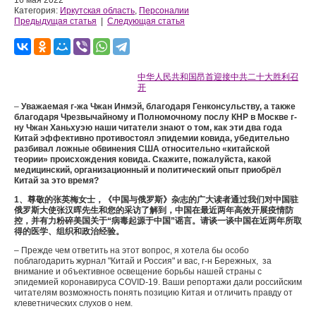
16 мая 2022
Категория:
Иркутская область
,
Персоналии
Предыдущая статья
|
Следующая статья
中华人民共和国昂首迎接中共二十大胜利召
开
–
Уважаемая г-жа Чжан Инмэй, благодаря Генконсульству, а также
благодаря Чрезвычайному и Полномочному послу КНР в Москве г-
ну Чжан Ханьхуэю наши читатели знают о том, как эти два года
Китай эффективно противостоял эпидемии ковида, убедительно
разбивал ложные обвинения США относительно «китайской
теории» происхождения ковида. Скажите, пожалуйста, какой
медицинский, организационный и политический опыт приобрёл
Китай за это время?
1
、
尊敬的张英梅女士，《中国与俄罗斯》杂志的广大读者通过我们对中国驻
俄罗斯大使张汉晖先生和您的采访了解到，中国在最近两年高效开展疫情防
控，并有力粉碎美国关于“病毒起源于中国”谣言。请谈一谈中国在近两年所取
得的医学、组织和政治经验。
– Прежде чем ответить на этот вопрос, я хотела бы особо
поблагодарить журнал "Китай и Россия" и вас, г-н Бережных, за
внимание и объективное освещение борьбы нашей страны с
эпидемией коронавируса COVID-19. Ваши репортажи дали российским
читателям возможность понять позицию Китая и отличить правду от
клеветнических слухов о нем.