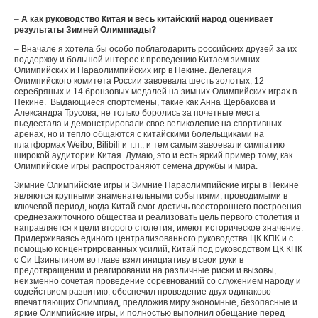
–
А как руководство Китая и весь китайский народ оценивает
результаты Зимней Олимпиады?
– Вначале я хотела бы особо поблагодарить российских друзей за их
поддержку и большой интерес к проведению Китаем зимних
Олимпийских и Параолимпийских игр в Пекине. Делегация
Олимпийского комитета России завоевала шесть золотых, 12
серебряных и 14 бронзовых медалей на зимних Олимпийских играх в
Пекине. Выдающиеся спортсмены, такие как Анна Щербакова и
Александра Трусова, не только боролись за почетные места
пьедестала и демонстрировали свое великолепие на спортивных
аренах, но и тепло общаются с китайскими болельщиками на
платформах Weibo, Bilibili и т.п., и тем самым завоевали симпатию
широкой аудитории Китая. Думаю, это и есть яркий пример тому, как
Олимпийские игры распространяют семена дружбы и мира.
Зимние Олимпийские игры и Зимние Параолимпийские игры в Пекине
являются крупными знаменательными событиями, проводимыми в
ключевой период, когда Китай смог достичь всестороннего построения
среднезажиточного общества и реализовать цель первого столетия и
направляется к цели второго столетия, имеют историческое значение.
Придерживаясь единого централизованного руководства ЦК КПК и с
помощью концентрированных усилий, Китай под руководством ЦК КПК
с Си Цзиньпином во главе взял инициативу в свои руки в
предотвращении и реагировании на различные риски и вызовы,
неизменно сочетая проведение соревнований со служением народу и
содействием развитию, обеспечил проведение двух одинаково
впечатляющих Олимпиад, предложив миру экономные, безопасные и
яркие Олимпийские игры, и полностью выполнил обещание перед