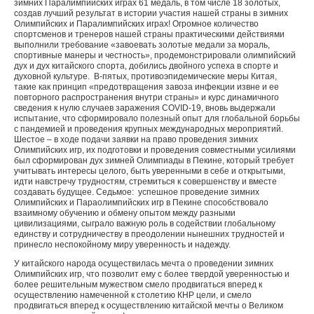
зимних Паралимпийских играх 61 медаль, в том числе 18 золотых,
создав лучший результат в истории участия нашей страны в зимних
Олимпийских и Паралимпийских играх! Огромное количество
спортсменов и тренеров нашей страны практическими действиями
выполнили требование «завоевать золотые медали за мораль,
спортивные манеры и честность», продемонстрировали олимпийский
дух и дух китайского спорта, добились двойного успеха в спорте и
духовной культуре. В-пятых, противоэпидемические меры Китая,
такие как принцип «предотвращения завоза инфекции извне и ее
повторного распространения внутри страны» и курс динамичного
сведения к нулю случаев заражения COVID-19, вновь выдержали
испытание, что сформировало полезный опыт для глобальной борьбы
с пандемией и проведения крупных международных мероприятий.
Шестое – в ходе подачи заявки на право проведения зимних
Олимпийских игр, их подготовки и проведения совместными усилиями
был сформирован дух зимней Олимпиады в Пекине, который требует
учитывать интересы целого, быть уверенными в себе и открытыми,
идти навстречу трудностям, стремиться к совершенству и вместе
создавать будущее. Седьмое: успешное проведение зимних
Олимпийских и Параолимпийских игр в Пекине способствовало
взаимному обучению и обмену опытом между разными
цивилизациями, сыграло важную роль в содействии глобальному
единству и сотрудничеству в преодолении нынешних трудностей и
принесло неспокойному миру уверенность и надежду.
У китайского народа осуществилась мечта о проведении зимних
Олимпийских игр, что позволит ему с более твердой уверенностью и
более решительным мужеством смело продвигаться вперед к
осуществлению намеченной к столетию КНР цели, и смело
продвигаться вперед к осуществлению китайской мечты о Великом