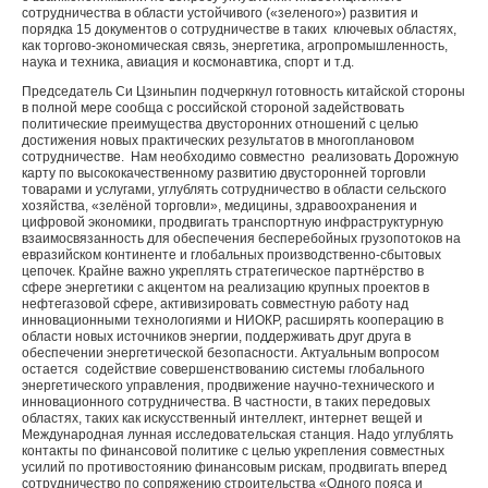
сотрудничества в области устойчивого («зеленого») развития и
порядка 15 документов о сотрудничестве в таких ключевых областях,
как торгово-экономическая связь, энергетика, агропромышленность,
наука и техника, авиация и космонавтика, спорт и т.д.
Председатель Си Цзиньпин подчеркнул готовность китайской стороны
в полной мере сообща с российской стороной задействовать
политические преимущества двусторонних отношений с целью
достижения новых практических результатов в многоплановом
сотрудничестве. Нам необходимо совместно реализовать Дорожную
карту по высококачественному развитию двусторонней торговли
товарами и услугами, углублять сотрудничество в области сельского
хозяйства, «зелёной торговли», медицины, здравоохранения и
цифровой экономики, продвигать транспортную инфраструктурную
взаимосвязанность для обеспечения бесперебойных грузопотоков на
евразийском континенте и глобальных производственно-сбытовых
цепочек. Крайне важно укреплять стратегическое партнёрство в
сфере энергетики с акцентом на реализацию крупных проектов в
нефтегазовой сфере, активизировать совместную работу над
инновационными технологиями и НИОКР, расширять кооперацию в
области новых источников энергии, поддерживать друг друга в
обеспечении энергетической безопасности. Актуальным вопросом
остается содействие совершенствованию системы глобального
энергетического управления, продвижение научно-технического и
инновационного сотрудничества. В частности, в таких передовых
областях, таких как искусственный интеллект, интернет вещей и
Международная лунная исследовательская станция. Надо углублять
контакты по финансовой политике с целью укрепления совместных
усилий по противостоянию финансовым рискам, продвигать вперед
сотрудничество по сопряжению строительства «Одного пояса и