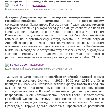
несмотря на то, что ввиду неблагоприятных мировых...
01 июня 2016
[подробнее]
Краснодарский край
,
Экономическое сотрудничество
Аркадий Дворкович провёл заседание межправительственной
Российско-Китайской комиссии по энергетическому
сотрудничеству
Заместитель Председателя Правительства Аркадий
Дворкович совершил рабочую поездку в Сочи, где совместно с первым
заместителем Председателя Государственного совета КНР Чжаном
Гаоли провёл заседание межправительственной Российско-Китайской
комиссии по энергетическому сотрудничеству. По итогам встречи
Аркадий Дворкович отметил, что обсуждались вопросы по всем
основным направлениям деятельности комиссии. «Наибольшее
внимание было уделено сотрудничеству в газовой сфере, обсуждению
западного маршрута», – заявил он. Также участники встречи
рассмотрели отдельные аспекты реализации проекта «Ямал СПГ»....
31 мая 2016
[подробнее]
Краснодарский край
,
Экономическое сотрудничество
30 мая в Сочи пройдет Российско-Китайский деловой форум
малого и среднего бизнеса — 2016
30-31 мая 2016 г. в Сочи
пройдет II «Российско-Китайский деловой форум малого и среднего
бизнеса-2016». Развитие двухстороннего торгово-экономического
сотрудничества между Россией и Китаем – одно из приоритетных
направлений внешнеэкономической деятельности Правительства
Российской Федерации. Форум - это эффективная площадка для
развития кооперации между российским и китайским бизнесом.
Проведение Форума должно обеспечить продвижение российской