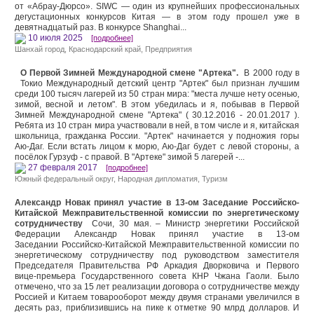
от «Абрау-Дюрсо». SIWC — один из крупнейших профессиональных
дегустационных конкурсов Китая — в этом году прошел уже в
девятнадцатый раз. В конкурсе Shanghai...
10 июля 2025
[подробнее]
Шанхай город
,
Краснодарский край
,
Предприятия
О Первой Зимней Международной смене "Артека".
В 2000 году в
Токио Международный детский центр "Артек" был признан лучшим
среди 100 тысяч лагерей из 50 стран мира: "места лучше нету осенью,
зимой, весной и летом". В этом убедилась и я, побывав в Первой
Зимней Международной смене "Артека" ( 30.12.2016 - 20.01.2017 ).
Ребята из 10 стран мира участвовали в ней, в том числе и я, китайская
школьница, гражданка России. "Артек" начинается у подножия горы
Аю-Даг. Если встать лицом к морю, Аю-Даг будет с левой стороны, а
посёлок Гурзуф - с правой. В "Артеке" зимой 5 лагерей -...
27 февраля 2017
[подробнее]
Южный федеральный округ,
Народная дипломатия
,
Туризм
Александр Новак принял участие в 13-ом Заседание Российско-
Китайской Межправительственной комиссии по энергетическому
сотрудничеству
Сочи, 30 мая. – Министр энергетики Российской
Федерации Александр Новак принял участие в 13-ом
Заседании Российско-Китайской Межправительственной комиссии по
энергетическому сотрудничеству под руководством заместителя
Председателя Правительства РФ Аркадия Дворковича и Первого
вице-премьера Государственного совета КНР Чжана Гаоли. Было
отмечено, что за 15 лет реализации договора о сотрудничестве между
Россией и Китаем товарооборот между двумя странами увеличился в
десять раз, приблизившись на пике к отметке 90 млрд долларов. И