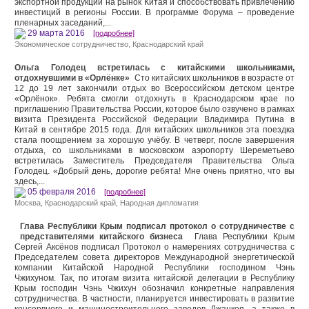
экспортной продукции на рынок Китая и способствовать привлечению
инвестиций в регионы России. В программе Форума – проведение
пленарных заседаний,...
29 марта 2016
[подробнее]
Экономическое сотрудничество
,
Краснодарский край
Ольга Голодец встретилась с китайскими школьниками,
отдохнувшими в «Орлёнке»
Сто китайских школьников в возрасте от
12 до 19 лет закончили отдых во Всероссийском детском центре
«Орлёнок». Ребята смогли отдохнуть в Краснодарском крае по
приглашению Правительства России, которое было озвучено в рамках
визита Президента Российской Федерации Владимира Путина в
Китай в сентябре 2015 года. Для китайских школьников эта поездка
стала поощрением за хорошую учёбу. В четверг, после завершения
отдыха, со школьниками в московском аэропорту Шереметьево
встретилась Заместитель Председателя Правительства Ольга
Голодец. «Добрый день, дорогие ребята! Мне очень приятно, что вы
здесь,...
05 февраля 2016
[подробнее]
Москва
,
Краснодарский край
,
Народная дипломатия
Глава Республики Крым подписал протокол о сотрудничестве с
представителями китайского бизнеса
Глава Республики Крым
Сергей Аксёнов подписал Протокол о намерениях сотрудничества с
Председателем совета директоров Международной энергетической
компании Китайской Народной Республики господином Чэнь
Чжихуном. Так, по итогам визита китайской делегации в Республику
Крым господин Чэнь Чжихун обозначил конкретные направления
сотрудничества. В частности, планируется инвестировать в развитие