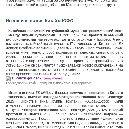
Публикации, заметки, статьи об экономических и культурных связях
республики Китай и краев, областей Южного федерального округа ...
Новости и статьи: Китай и ЮФО
Китайские пельмени из кубанской муки: гастрономический мост
между двумя культурами
В Усть-Лабинске прошел необычный
гастрономический мастер-класс: дети сотрудников «Прогресс Агро»,
изучающие китайский язык, вместе с IT-инженером из Китая Шао Лу
лепили китайские пельмени «цзяоцзы» из муки «Моя станица». Такие
встречи – не только способ познакомить приезжих специалистов с
жизнью города, но и еще один шаг в развитии международных
отношений с партнерами. Шао Лу – не просто иностранный гость. В
Усть-Лабинске он занимается пусконаладкой нового оборудования на
заводе по производству кормов, где сейчас продолжается настройка
части процессов на китайском оборудовании...
16 сентября 2025
[подробнее]
Краснодарский край
,
Народная дипломатия
,
Предприятия
Игристые вина ГК «Абрау-Дюрсо» получили признание в Китае и
завоевали высшие награды Shanghai International Wine Challenge
2025
Игристые вина Группы компаний «Абрау-Дюрсо» были
отмечены высшими наградами на престижном международном
конкурсе Shanghai International Wine Challenge (SIWC) 2025, который
проходил в Шанхае с 23 по 27 июня. Платиновую награду —
единственную для России — получило игристое вино «Цимлянский
черный» Brut 2022 года от «Винодельни Ведерниковъ», а два золота
— у Victor Dravigny Brut 2023 года и Brut d’Or Blanc de Blancs 2021 года