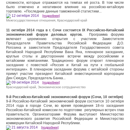
сложности, которые отражаются на темпах её роста. В том числе
было отмечено и негативное влияние на российско-китайскую
торговлю. «Последние данные таможенной статистики...
12 октября 2014
[подробнее]
Межгосударственные отношения
,
Краснодарский край
11 октября 2014 года в г. Сочи состоится IX Российско-Китайский
экономический форум деловых кругов.
Программа форума
включает церемонию открытия с участием Заместителя
Председателя Правительства Российской Федерации Д.О.
Рогозина и заместителя Председателя Государственного совета
Китайской Народной Республики Вана Яна, пленарное заседание,
круглые столы и двусторонние встречи между российскими и
китайскими компаниями. Традиционно форум откроет пленарное
заседание с повесткой «Россия и Китай на пути к глобальной
интеграции». В пленарном заседании форума с китайской стороны
примут участие президент Китайской инвестиционной корпорации
Дин Сюедун, Председатель Банка...
09 октября 2014
[подробнее]
Краснодарский край
,
Экономическое сотрудничество
9-й Российско-Китайский экономический форум (Сочи, 10 октября)
9-й Российско-Китайский экономический форум состоится 10 октября
2014 года в городе Сочи, во время проведения 18-го заседания
Российско-Китайской комиссии по подготовке регулярных встреч глав
правительств. Организаторами Форума выступают Министерство
экономического развития Российской Федерации и Министерство
коммерции Китайской Народной Республики.
21 августа 2014
[подробнее]