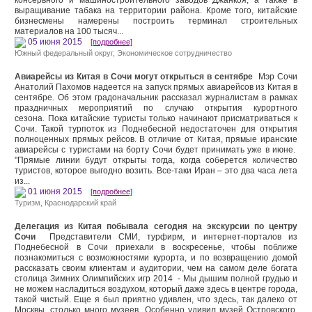
консервного и машиностроительного заводов Джанкоя, а также в
выращивание табака на территории района. Кроме того, китайские
бизнесмены намерены построить терминал строительных
материалов на 100 тысяч...
05 июня 2015
[подробнее]
Южный федеральный округ,
Экономическое сотрудничество
Авиарейсы из Китая в Сочи могут открыться в сентябре
Мэр Сочи
Анатолий Пахомов надеется на запуск прямых авиарейсов из Китая в
сентябре. Об этом градоначальник рассказал журналистам в рамках
праздничных мероприятий по случаю открытия курортного
сезона. Пока китайские туристы только начинают присматриваться к
Сочи. Такой турпоток из Поднебесной недостаточен для открытия
полноценных прямых рейсов. В отличие от Китая, прямые иранские
авиарейсы с туристами на борту Сочи будет принимать уже в июне.
"Прямые линии будут открыты тогда, когда соберется количество
туристов, которое выгодно возить. Все-таки Иран – это два часа лета
из...
01 июня 2015
[подробнее]
Туризм
,
Краснодарский край
Делегация из Китая побывала сегодня на экскурсии по центру
Сочи
Представители СМИ, турфирм, и интернет-порталов из
Поднебесной в Сочи приехали в воскресенье, чтобы поближе
познакомиться с возможностями курорта, и по возвращению домой
рассказать своим клиентам и аудитории, чем на самом деле богата
столица Зимних Олимпийских игр 2014 - Мы дышим полной грудью и
не можем насладиться воздухом, который даже здесь в центре города,
такой чистый. Еще я был приятно удивлен, что здесь, так далеко от
Москвы, столько много музеев. Особенно удивил музей Островского.