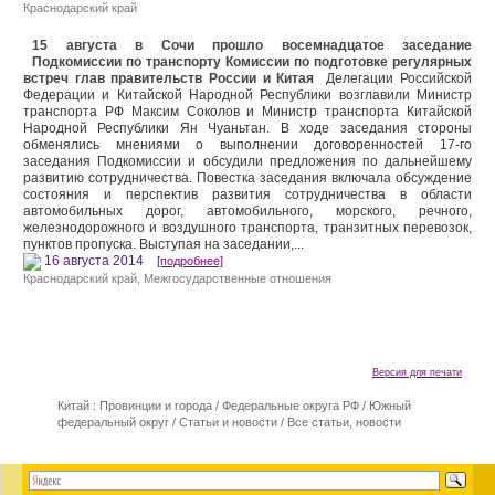
Краснодарский край
15 августа в Сочи прошло восемнадцатое заседание
Подкомиссии по транспорту Комиссии по подготовке регулярных
встреч глав правительств России и Китая
Делегации Российской
Федерации и Китайской Народной Республики возглавили Министр
транспорта РФ Максим Соколов и Министр транспорта Китайской
Народной Республики Ян Чуаньтан. В ходе заседания стороны
обменялись мнениями о выполнении договоренностей 17-го
заседания Подкомиссии и обсудили предложения по дальнейшему
развитию сотрудничества. Повестка заседания включала обсуждение
состояния и перспектив развития сотрудничества в области
автомобильных дорог, автомобильного, морского, речного,
железнодорожного и воздушного транспорта, транзитных перевозок,
пунктов пропуска. Выступая на заседании,...
16 августа 2014
[подробнее]
Краснодарский край
,
Межгосударственные отношения
Версия для печати
Китай : Провинции и города
/
Федеральные округа РФ
/
Южный
федеральный округ
/
Статьи и новости
/
Все статьи, новости