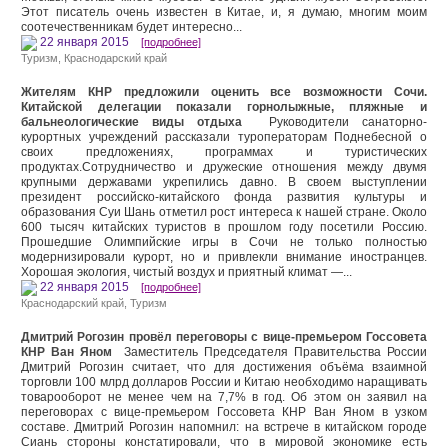
Этот писатель очень известен в Китае, и, я думаю, многим моим
соотечественникам будет интересно...
22 января 2015
[подробнее]
Туризм
,
Краснодарский край
Жителям КНР предложили оценить все возможности Сочи.
Китайской делегации показали горнолыжные, пляжные и
бальнеологические виды отдыха
Руководители санаторно-
курортных учреждений рассказали туроператорам Поднебесной о
своих предложениях, программах и туристических
продуктах.Сотрудничество и дружеские отношения между двумя
крупными державами укрепились давно. В своем выступлении
президент российско-китайского фонда развития культуры и
образования Суи Шань отметил рост интереса к нашей стране. Около
600 тысяч китайских туристов в прошлом году посетили Россию.
Прошедшие Олимпийские игры в Сочи не только полностью
модернизировали курорт, но и привлекли внимание иностранцев.
Хорошая экология, чистый воздух и приятный климат —...
22 января 2015
[подробнее]
Краснодарский край
,
Туризм
Дмитрий Рогозин провёл переговоры с вице-премьером Госсовета
КНР Ван Яном
Заместитель Председателя Правительства России
Дмитрий Рогозин считает, что для достижения объёма взаимной
торговли 100 млрд долларов России и Китаю необходимо наращивать
товарооборот не менее чем на 7,7% в год. Об этом он заявил на
переговорах с вице-премьером Госсовета КНР Ван Яном в узком
составе. Дмитрий Рогозин напомнил: на встрече в китайском городе
Сиань стороны констатировали, что в мировой экономике есть