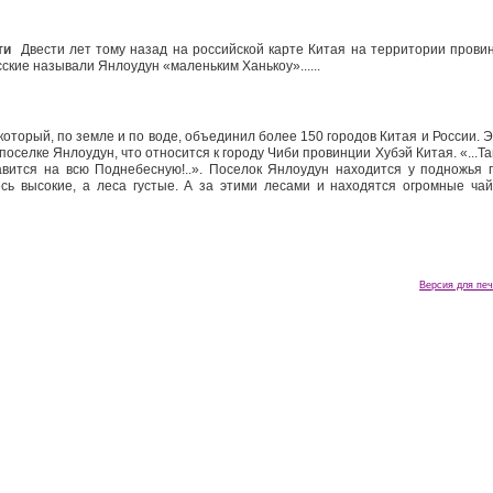
ти
Двести лет тому назад на российской карте Китая на территории прови
усские называли Янлоудун «маленьким Ханькоу»......
который, по земле и по воде, объединил более 150 городов Китая и России. Э
оселке Янлоудун, что относится к городу Чиби провинции Хубэй Китая. «...Та
авится на всю Поднебесную!..». Поселок Янлоудун находится у подножья 
сь высокие, а леса густые. А за этими лесами и находятся огромные ча
Версия для печ