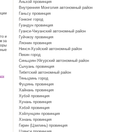
Аньхой провинция
Внутренняя Монголия автономный район
нции
Ганьсу провинция
Гонконг город
Гуандун провинция
Гуанси-Чжуанский автономный район
то и
Гуйчжоу провинция
м за
Ляонин провинция
горы
Нинся-Хуэйский автономный район
йные
Пекин город
Синьцзян-Уйгурский автономный район
Сычуань провинция
Тибетский автономный район
ати
Тяньцзинь город
Фуцзянь провинция
Хайнань провинция
Хубэй провинция
Хунань провинция
Хэбэй провинция
Хэйлунцзян провинция
Хэнань провинция
Гирин (Цзилинь) провинция
Цзянси провинция