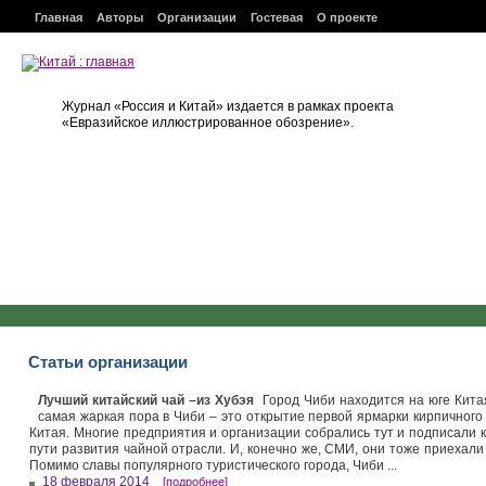
Главная
Авторы
Организации
Гостевая
О проекте
Журнал «Россия и Китай» издается в рамках проекта
«Евразийское иллюстрированное обозрение».
Статьи организации
Лучший китайский чай –из Хубэя
Город Чиби находится на юге Китая.
самая жаркая пора в Чиби – это открытие первой ярмарки кирпичного
Китая. Многие предприятия и организации собрались тут и подписали к
пути развития чайной отрасли. И, конечно же, СМИ, они тоже приехали
Помимо славы популярного туристического города, Чиби ...
18 февраля 2014
[подробнее]