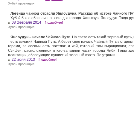
Хубэй провинция
Легенда чайной отрасли Янлоудуна. Рассказ об истоке Чайного Пу
Хубэй было обозначено всего два города: Ханькоу и Янлоудун. Тогда р
08 февраля 2014
[подробнее]
Хубэй провинция
Янлоудун – начало Чайного Пути
На свете есть такой торговый путь, 
есть великий Чайный Путь. А берет свое начало Чайный Путь в старом п
горами, за лесами есть поселок, и чай, который там выращивают, сл
Сунфэн, расположенной в юго-западной части города Чиби. Горы зде
плантации, образующие пушистый зеленый ковер. По утрам и...
22 июля 2013
[подробнее]
Хубэй провинция