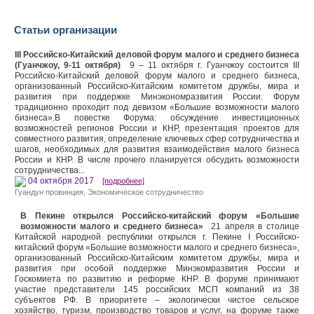
Статьи организации
III Российско-Китайский деловой форум малого и среднего бизнеса
(Гуанчжоу, 9-11 октября)
9 – 11 октября г. Гуанчжоу состоится III
Российско-Китайский деловой форум малого и среднего бизнеса,
организованный Российско-Китайским комитетом дружбы, мира и
развития при поддержке Минэкономразвития России. Форум
традиционно проходит под девизом «Большие возможности малого
бизнеса».В повестке Форума: обсуждение инвестиционных
возможностей регионов России и КНР, презентация проектов для
совместного развития, определение ключевых сфер сотрудничества и
шагов, необходимых для развития взаимодействия малого бизнеса
России и КНР. В числе прочего планируется обсудить возможности
сотрудничества...
04 октября 2017
[подробнее]
Гуандун провинция
,
Экономическое сотрудничество
В Пекине открылся Российско-китайский форум «Большие
возможности малого и среднего бизнеса»
21 апреля в столице
Китайской народной республики открылся г. Пекине I Российско-
китайский форум «Большие возможности малого и среднего бизнеса»,
организованный Российско-Китайским комитетом дружбы, мира и
развития при особой поддержке Минэкомразвития России и
Госкомиета по развитию и реформе КНР. В форуме принимают
участие представители 145 российских МСП компаний из 38
субъектов РФ. В приоритете – экологически чистое сельское
хозяйство, туризм, производство товаров и услуг, на форуме также