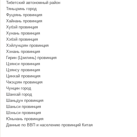
Тибетский автономный район
Тяньцзинь город
Фуцзянь провинция
Хайнань провинция
Хубэй провинция
Хунань провинция
Хэбэй провинция
Хэйлунцзян провинция
Хэнань провинция
Гирин (Цзилинь) провинция
Цзянси провинция
Цзянсу провинция
Цинхай провинция
Чжэцзян провинция
Чунцин город
Шанхай город
Шаньдун провинция
Шаньси провинция
Шэньси провинция
Юньнань провинция
Данные по ВВП и населению провинций Китая