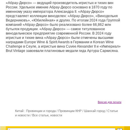
«Абрау-Дюрсо» — ведущий производитель игристых и тихих вин
России. Удельное имение Абрау-Дюрсо основано в 1870 году по
именному указу императора Александра II. «Абрау-Дюрсо»
представляет коллекции виноделен: «Абрау-Дюрсо», «Винодельня
Ведерниковъ», «Юбилейная» и других. По итогам 2024 года Группой
компаний «Абрау-Дюрсо» было реализовано более 66,862 млн
бутылок продукции. «Абрау-Дюрсо» — самое титулованное
винодельческое предприятие современной России. В 2024 году
игристые и тихие вина «Абрау-Дюрсо» были отмечены высшими
наградами Europe Wine & Spirit Awards в Германии и Korean Wine
Challenge в Сеуле, а игристые вина Cuvee Alexander II и «Империал»
Brut Vintage завоевали платиновые медали гида Артура Саркисяна.
Версия для печати
Китай : Провинции и города
/
Провинции КНР
/
Шанхай город
/
Статьи
и новости
/
Все статьи, новости