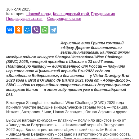
10 июля 2025
Категория:
Шанхай город
,
Краснодарский край
,
Предприятия
Предыдущая статья
|
Следующая статья
Игристые вина Группы компаний
«Абрау-Дюрсо» были отмечены
высшими наградами на престижном
международном конкурсе Shanghai International Wine Challenge
(SIWC) 2025, который проходил в Шанхае с 23 по 27 июня.
Платиновую награду — единственную для России — получило
игристое вино «Цимлянский черный»
Brut
2022 года
от
«Винодельни Ведерниковъ», а два золота — у Victor Dravigny Brut
2023 года и Brut d’Or Blanc de Blancs 2021 года от «Абрау-Дюрсо».
SIWC — один из крупнейших профессиональных дегустационных
конкурсов Китая — в этом году прошел уже в девятнадцатый
раз.
В конкурсе Shanghai International Wine Challenge (SIWC) 2025 года
приняли участие ведущие винодельческие страны мира — Франция,
Италия, Австралия, Чили, Новая Зеландия, Южная Африка и другие.
Высшую награду конкурса — платину — получило игристое вино от
«Винодельни Ведерниковъ» — «Цимлянский черный» Brut урожая
2022 года. Белое игристое вино «Цимлянский черный» Brut от
«Винодельни Ведерниковъ» создано из автохтонного донского сорта,