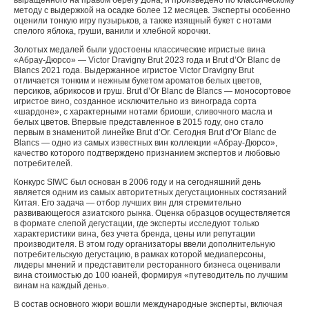
выращенного на правом берегу Дона, и произведено по классическому
методу с выдержкой на осадке более 12 месяцев. Эксперты особенно
оценили тонкую игру пузырьков, а также изящный букет с нотами
спелого яблока, груши, ванили и хлебной корочки.
Золотых медалей были удостоены классические игристые вина
«Абрау-Дюрсо» — Victor Dravigny Brut 2023 года и Brut d’Or Blanc de
Blancs 2021 года. Выдержанное игристое Victor Dravigny Brut
отличается тонким и нежным букетом ароматов белых цветов,
персиков, абрикосов и груш. Brut d’Or Blanc de Blancs — моносортовое
игристое вино, созданное исключительно из винограда сорта
«шардоне», с характерными нотами бриоши, сливочного масла и
белых цветов. Впервые представленное в 2015 году, оно стало
первым в знаменитой линейке Brut d’Or. Сегодня Brut d’Or Blanc de
Blancs — одно из самых известных вин коллекции «Абрау-Дюрсо»,
качество которого подтверждено признанием экспертов и любовью
потребителей.
Конкурс SIWC был основан в 2006 году и на сегодняшний день
является одним из самых авторитетных дегустационных состязаний
Китая. Его задача — отбор лучших вин для стремительно
развивающегося азиатского рынка. Оценка образцов осуществляется
в формате слепой дегустации, где эксперты исследуют только
характеристики вина, без учета бренда, цены или репутации
производителя. В этом году организаторы ввели дополнительную
потребительскую дегустацию, в рамках которой медиаперсоны,
лидеры мнений и представители ресторанного бизнеса оценивали
вина стоимостью до 100 юаней, формируя «путеводитель по лучшим
винам на каждый день».
В состав основного жюри вошли международные эксперты, включая