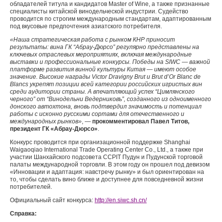
обладателей титула и кандидатов Master of Wine, а также признанные
специалисты китайской винодельческой индустрии. Судейство
проводится по строгим международным стандартам, адаптированным
под вкусовые предпочтения азиатского потребителя.
«Наша стратегическая работа с рынком КНР приносит
результаты: вина ГК “Абрау-Дюрсо” регулярно представлены на
ключевых отраслевых мероприятиях, включая международные
выставки и профессиональные конкурсы. Победы на SIWC — важной
платформе развития винной культуры Китая — имеют особое
значение. Высокие награды Victor Dravigny Brut и Brut d’Or Blanc de
Blancs укрепят позиции всей категории российских игристых вин
среди аудитории страны. А впечатляющий успех “Цимлянского
черного” от “Винодельни Ведерниковъ”, созданного из одноименного
донского автохтона, вновь подтвердил значимость и потенциал
работы с исконно русскими сортами для отечественного и
международных рынков»
, —
прокомментировал Павел Титов,
президент ГК «Абрау
‑
Дюрсо»
.
Конкурс проводится при организационной поддержке Shanghai
Waigaoqiao International Trade Operating Center Co., Ltd., а также при
участии Шанхайского подсовета CCPIT Пудун и Пудунской торговой
палаты международной торговли. В этом году он прошел под девизом
«Инновации и адаптация: навстречу рынку» и был ориентирован на
то, чтобы сделать вино ближе и доступнее для повседневной жизни
потребителей.
Официальный сайт конкурса:
http://en.siwc.sh.cn/
Справка: