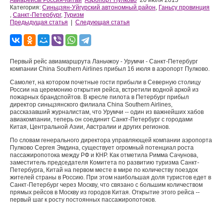
Авиарейсы Россия-Китай
Аэропорт Пулково
20 июля 2015
Категория:
Синьцзян-Уйгурский автономный район
,
Ганьсу провинция
,
Санкт-Петербург
,
Туризм
Предыдущая статья
|
Следующая статья
Первый рейс авиамаршрута Ланьчжоу - Урумчи - Санкт-Петербург
компании China Southern Airlines прибыл 16 июля в аэропорт Пулково.
Самолет, на котором почетные гости прибыли в Северную столицу
России на церемонию открытия рейса, встретили водной аркой из
пожарных брандспойтов. В кресле пилота в Петербург прибыл
директор синьцзянского филиала China Southern Airlines,
рассказавший журналистам, что Урумчи -- один из важнейших хабов
авиакомпании, теперь он соединит Санкт-Петербург с городами
Китая, Центральной Азии, Австралии и других регионов.
По словам генерального директора управляющей компании аэропорта
Пулково Сергея Эмдина, существует огромный потенциал роста
пассажиропотока между РФ и КНР. Как отметила Римма Сачунова,
заместитель председателя Комитета по развитию туризма Санкт-
Петербурга, Китай на первом месте в мире по количеству поездок
жителей страны в Россию. При этом наибольшая доля туристов едет в
Санкт-Петербург через Москву, что связано с большим количеством
прямых рейсов в Москву из городов Китая. Открытие этого рейса --
первый шаг к росту постоянных пассажиропотоков.