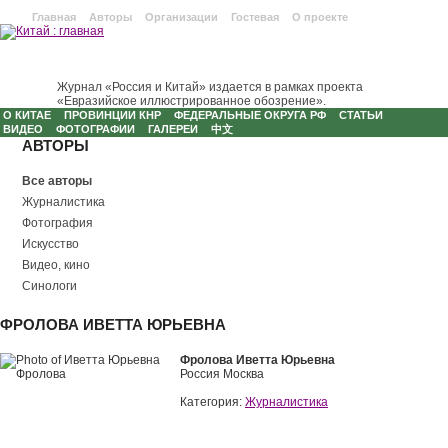
Главная
Авторы
Организации
Гостевая
О проекте
Журнал «Россия и Китай» издается в рамках проекта
«Евразийское иллюстрированное обозрение».
О КИТАЕ
ПРОВИНЦИИ КНР
ФЕДЕРАЛЬНЫЕ ОКРУГА РФ
СТАТЬИ
ВИДЕО
ФОТОГРАФИИ
ГАЛЕРЕИ
中文
АВТОРЫ
Все авторы
Журналистика
Фотография
Искусство
Видео, кино
Синологи
ФРОЛОВА ИВЕТТА ЮРЬЕВНА
Фролова Иветта Юрьевна
Россия Москва
Категория:
Журналистика