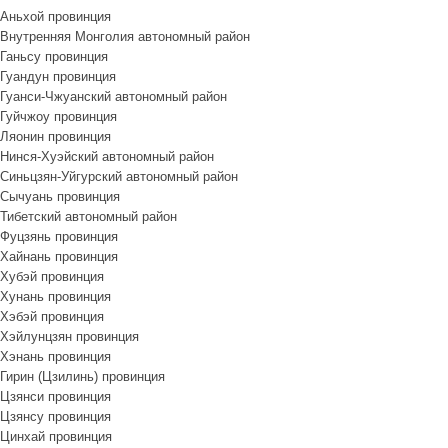
Аньхой провинция
Внутренняя Монголия автономный район
Ганьсу провинция
Гуандун провинция
Гуанси-Чжуанский автономный район
Гуйчжоу провинция
Ляонин провинция
Нинся-Хуэйский автономный район
Синьцзян-Уйгурский автономный район
Сычуань провинция
Тибетский автономный район
Фуцзянь провинция
Хайнань провинция
Хубэй провинция
Хунань провинция
Хэбэй провинция
Хэйлунцзян провинция
Хэнань провинция
Гирин (Цзилинь) провинция
Цзянси провинция
Цзянсу провинция
Цинхай провинция