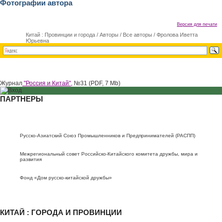
Фотографии автора
Версия для печати
Китай : Провинции и города
/
Авторы
/
Все авторы
/
Фролова Иветта
Юрьевна
Журнал
"Россия и Китай",
№31 (PDF, 7 Mb)
ПАРТНЕРЫ
Русско-Азиатский Союз Промышленников и Предпринимателей (РАСПП)
Межрегиональный совет Российско-Китайского комитета дружбы, мира и
развития
Фонд «Дом русско-китайской дружбы»
КИТАЙ : ГОРОДА И ПРОВИНЦИИ