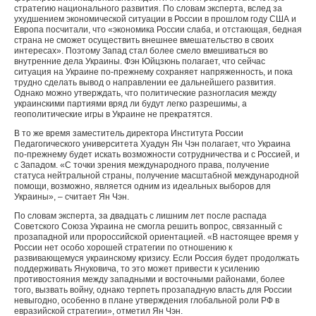
стратегию национального развития. По словам эксперта, вслед за
ухудшением экономической ситуации в России в прошлом году США и
Европа посчитали, что «экономика России слаба, и отстающая, бедная
страна не сможет осуществить внешнее вмешательство в своих
интересах». Поэтому Запад стал более смело вмешиваться во
внутренние дела Украины. Фэн Юйцзюнь полагает, что сейчас
ситуация на Украине по-прежнему сохраняет напряженность, и пока
трудно сделать вывод о направлении ее дальнейшего развития.
Однако можно утверждать, что политические разногласия между
украинскими партиями вряд ли будут легко разрешимы, а
геополитические игры в Украине не прекратятся.
В то же время заместитель директора Института России
Педагогического университета Хуадун Ян Чэн полагает, что Украина
по-прежнему будет искать возможности сотрудничества и с Россией, и
с Западом. «С точки зрения международного права, получение
статуса нейтральной страны, получение масштабной международной
помощи, возможно, является одним из идеальных выборов для
Украины», – считает Ян Чэн.
По словам эксперта, за двадцать с лишним лет после распада
Советского Союза Украина не смогла решить вопрос, связанный с
прозападной или пророссийской ориентацией. «В настоящее время у
России нет особо хорошей стратегии по отношению к
развивающемуся украинскому кризису. Если Россия будет продолжать
поддерживать Януковича, то это может привести к усилению
противостояния между западными и восточными районами, более
того, вызвать войну, однако терпеть прозападную власть для России
невыгодно, особенно в плане утверждения глобальной роли РФ в
евразийской стратегии», отметил Ян Чэн.