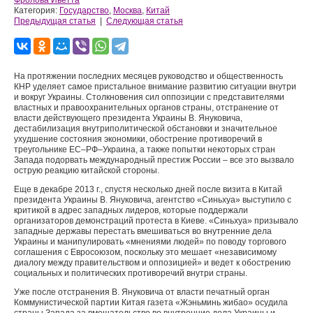
Фролова Иветта
Категория:
Государство
,
Москва
,
Китай
Предыдущая статья
|
Следующая статья
На протяжении последних месяцев руководство и общественность
КНР уделяет самое пристальное внимание развитию ситуации внутри
и вокруг Украины. Столкновения сил оппозиции с представителями
властных и правоохранительных органов страны, отстранение от
власти действующего президента Украины В. Януковича,
дестабилизация внутриполитической обстановки и значительное
ухудшение состояния экономики, обострение противоречий в
треугольнике ЕС–РФ–Украина, а также попытки некоторых стран
Запада подорвать международный престиж России – все это вызвало
острую реакцию китайской стороны.
Еще в декабре 2013 г., спустя несколько дней после визита в Китай
президента Украины В. Януковича, агентство «Синьхуа» выступило с
критикой в адрес западных лидеров, которые поддержали
организаторов демонстраций протеста в Киеве. «Синьхуа» призывало
западные державы перестать вмешиваться во внутренние дела
Украины и манипулировать «мнениями людей» по поводу торгового
соглашения с Евросоюзом, поскольку это мешает «независимому
диалогу между правительством и оппозицией» и ведет к обострению
социальных и политических противоречий внутри страны.
Уже после отстранения В. Януковича от власти печатный орган
Коммунистической партии Китая газета «Жэньминь жибао» осудила