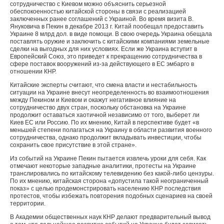
сотрудничество с Киевом можно объяснить серьезной
обеспокоенностью китайской стороны в связи с реализацией
заключенных ранее соглашений с Украиной. Во время визита В.
Януковича в Пекин в декабре 2013 г. Китай пообещал предоставить
Украине 8 млрд дол. в виде помощи. В свою очередь Украина обещала
поставлять оружие и заключить с китайскими компаниями земельные
сделки на выгодных для них условиях. Если же Украина вступит в
Европейский Союз, это приведет к прекращению сотрудничества в
сфере поставок вооружений из-за действующего в ЕС эмбарго в
отношении КНР.
Китайские эксперты считают, что смена власти и нестабильность
ситуации на Украине внесут неопределенность во взаимоотношения
между Пекином и Киевом и окажут негативное влияние на
сотрудничество двух стран, поскольку обстановка на Украине
продолжит оставаться хаотичной независимо от того, выберет ли
Киев ЕС или Россию. По их мнению, Китай в перспективе будет «в
меньшей степени полагаться на Украину в области развития военного
сотрудничества, однако продолжит вкладывать инвестиции, чтобы
сохранить свое присутствие в этой стране».
Из событий на Украине Пекин пытается извлечь уроки для себя. Как
отмечают некоторые западные аналитики, протесты на Украине
транслировались по китайскому телевидению без какой-либо цензуры.
По их мнению, китайская сторона «допустила такой неограниченный
показ» с целью продемонстрировать населению КНР последствия
протестов, чтобы избежать повторения подобных сценариев на своей
территории.
В Академии общественных наук КНР делают предварительный вывод