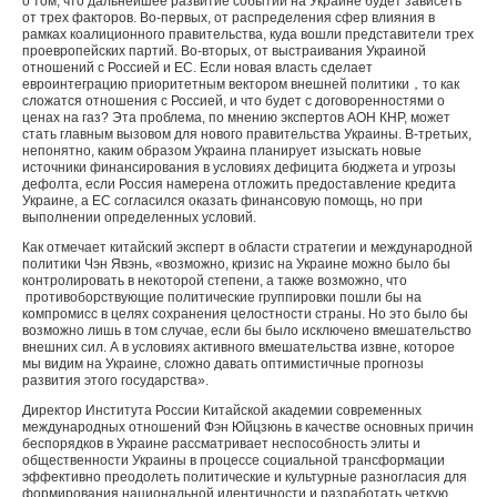
о том, что дальнейшее развитие событий на Украине будет зависеть
от трех факторов. Во-первых, от распределения сфер влияния в
рамках коалиционного правительства, куда вошли представители трех
проевропейских партий. Во-вторых, от выстраивания Украиной
отношений с Россией и ЕС. Если новая власть сделает
евроинтеграцию приоритетным вектором внешней политики，то как
сложатся отношения с Россией, и что будет с договоренностями о
ценах на газ? Эта проблема, по мнению экспертов АОН КНР, может
стать главным вызовом для нового правительства Украины. В-третьих,
непонятно, каким образом Украина планирует изыскать новые
источники финансирования в условиях дефицита бюджета и угрозы
дефолта, если Россия намерена отложить предоставление кредита
Украине, а ЕС согласился оказать финансовую помощь, но при
выполнении определенных условий.
Как отмечает китайский эксперт в области стратегии и международной
политики Чэн Явэнь, «возможно, кризис на Украине можно было бы
контролировать в некоторой степени, а также возможно, что
противоборствующие политические группировки пошли бы на
компромисс в целях сохранения целостности страны. Но это было бы
возможно лишь в том случае, если бы было исключено вмешательство
внешних сил. А в условиях активного вмешательства извне, которое
мы видим на Украине, сложно давать оптимистичные прогнозы
развития этого государства».
Директор Института России Китайской академии современных
международных отношений Фэн Юйцзюнь в качестве основных причин
беспорядков в Украине рассматривает неспособность элиты и
общественности Украины в процессе социальной трансформации
эффективно преодолеть политические и культурные разногласия для
формирования национальной идентичности и разработать четкую