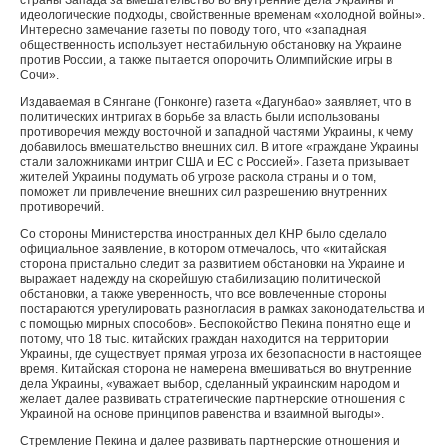
страны Запада за вмешательство во внутренние дела Украины и
идеологические подходы, свойственные временам «холодной войны».
Интересно замечание газеты по поводу того, что «западная
общественность использует нестабильную обстановку на Украине
против России, а также пытается опорочить Олимпийские игры в
Сочи».
Издаваемая в Сянгане (Гонконге) газета «Дагунбао» заявляет, что в
политических интригах в борьбе за власть были использованы
противоречия между восточной и западной частями Украины, к чему
добавилось вмешательство внешних сил. В итоге «граждане Украины
стали заложниками интриг США и ЕС с Россией». Газета призывает
жителей Украины подумать об угрозе раскола страны и о том,
поможет ли привлечение внешних сил разрешению внутренних
противоречий.
Со стороны Министерства иностранных дел КНР было сделало
официальное заявление, в котором отмечалось, что «китайская
сторона пристально следит за развитием обстановки на Украине и
выражает надежду на скорейшую стабилизацию политической
обстановки, а также уверенность, что все вовлеченные стороны
постараются урегулировать разногласия в рамках законодательства и
с помощью мирных способов». Беспокойство Пекина понятно еще и
потому, что 18 тыс. китайских граждан находится на территории
Украины, где существует прямая угроза их безопасности в настоящее
время. Китайская сторона не намерена вмешиваться во внутренние
дела Украины, «уважает выбор, сделанный украинским народом и
желает далее развивать стратегические партнерские отношения с
Украиной на основе принципов равенства и взаимной выгоды».
Стремление Пекина и далее развивать партнерские отношения и