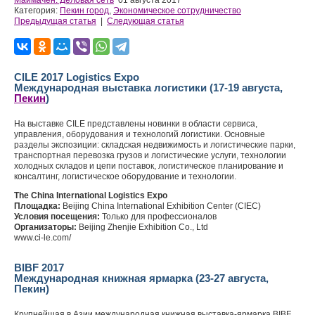
Маймачен. Деловая сеть
01 августа 2017
Категория:
Пекин город
,
Экономическое сотрудничество
Предыдущая статья
|
Следующая статья
CILE 2017 Logistics Expo
Международная выставка логистики (17-19 августа,
Пекин
)
На выставке CILE представлены новинки в области сервиса,
управления, оборудования и технологий логистики. Основные
разделы экспозиции: складская недвижимость и логистические парки,
транспортная перевозка грузов и логистические услуги, технологии
холодных складов и цепи поставок, логистическое планирование и
консалтинг, логистическое оборудование и технологии.
The China International Logistics Expo
Площадка:
Beijing China International Exhibition Center (CIEC)
Условия посещения:
Только для профессионалов
Организаторы:
Beijing Zhenjie Exhibition Co., Ltd
www.ci-le.com/
BIBF 2017
Международная книжная ярмарка (23-27 августа,
Пекин)
Крупнейшая в Азии международная книжная выставка-ярмарка BIBF