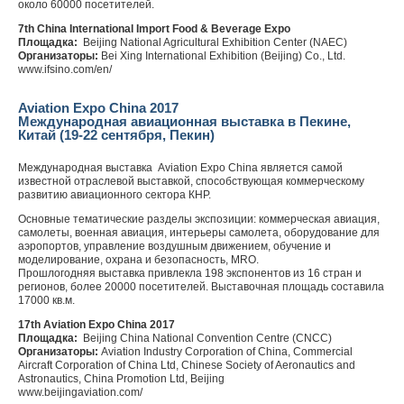
около 60000 посетителей.
7th China International Import Food & Beverage Expo
Площадка:
Beijing National Agricultural Exhibition Center (NAEC)
Организаторы:
Bei Xing International Exhibition (Beijing) Co., Ltd.
www.ifsino.com/en/
Aviation Expo China 2017
Международная авиационная выставка в Пекине,
Китай (19-22 сентября, Пекин)
Международная выставка Aviation Expo China является самой
известной отраслевой выставкой, способствующая коммерческому
развитию авиационного сектора КНР.
Основные тематические разделы экспозиции: коммерческая авиация,
самолеты, военная авиация, интерьеры самолета, оборудование для
аэропортов, управление воздушным движением, обучение и
моделирование, охрана и безопасность, МRO.
Прошлогодняя выставка привлекла 198 экспонентов из 16 стран и
регионов, более 20000 посетителей. Выставочная площадь составила
17000 кв.м.
17th
Aviation Expo China 2017
Площадка
:
Beijing China National Convention Centre (CNCC)
Организаторы
:
Aviation Industry Corporation of China, Commercial
Aircraft Corporation of China Ltd, Chinese Society of Aeronautics and
Astronautics, China Promotion Ltd, Beijing
www.beijingaviation.com/