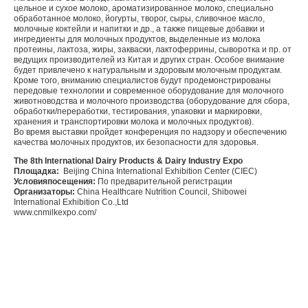
цельное и сухое молоко, ароматизированное молоко, специально
обработанное молоко, йогурты, творог, сыры, сливочное масло,
молочные коктейли и напитки и др., а также пищевые добавки и
ингредиенты для молочных продуктов, выделенные из молока
протеины, лактоза, жиры, закваски, лактоферрины, сыворотка и пр. от
ведущих производителей из Китая и других стран. Особое внимание
будет привлечено к натуральным и здоровым молочным продуктам.
Кроме того, вниманию специалистов будут продемонстрированы
передовые технологии и современное оборудование для молочного
животноводства и молочного производства (оборудование для сбора,
обработки/переработки, тестирования, упаковки и маркировки,
хранения и транспортировки молока и молочных продуктов).
Во время выставки пройдет конференция по надзору и обеспечению
качества молочных продуктов, их безопасности для здоровья.
The 8th International Dairy Products & Dairy Industry Expo
Площадка
:
Beijing China International Exhibition Center (CIEC)
Условия
посещения
:
По предварительной регистрации
Организаторы
:
China Healthcare Nutrition Council, Shibowei
International Exhibition Co.,Ltd
www.cnmilkexpo.com/