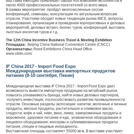
Выставка ежегодно привлекает свыше 400 компаний-экспонентов и
около 4000 профессиональных посетителей со всего мира.
В рамках мероприятия пройдут многочисленные сессии
конференций, семинары, консультации по актуальным вопросам
отрасли. Участники обсудят новые тенденции рынка MICE, вопросы
планирования, организации и проведения корпоративных и деловых
мероприятий, деловых встреч, бизнес туров, конференций, выставок,
льготных инсентив туров и т.д.
The 12th China Incentive Business Travel & Meeting Exhibition
Площадка
:
Beijing China National Convention Centre (CNCC)
Организаторы
:
Reed Exhibitions China Head Office
www.cibtm.com/
IF China 2017 - Import Food Expo
Международная выставка импортных продуктов
питания (8-10 сентября, Пекин)
Международная выставка IF China 2017 - Import Food Expo дает
возможность вывести импортную продукцию на китайский рынок,
повысить узнаваемость бренда, найти новых деловых партнеров,
получить инвестиции, поспособствовать развитию промышленности
отрасли. Основные разделы экспозиции: напитки, молочные и яичные
продукты, мясные продукты, растительное и оливковое масло,
сладости, кофе и чай, пиво, вино, ликер, замороженные продукты и
мороженое, здоровое питание и еда, упаковочное оборудование и
пищевого оборудования, консервы и сублимированные продукты
питания, специи и пищевые ингредиенты.
Выставочная площадь составляет 55000 кв.м. В выставке участвуют