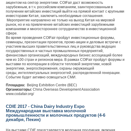
акцентом на сектор энергетики. COIFair даст возможность
зарубежным, в т.ч. российским компаниям, заинтересованным в
получении китайских инвестиций выйти на прямой контакт с крупными
инвесторами Китая, заключить необходимые соглашения.
Мероприятие направлено не только на выход Китая на мировой
рынок, но и на привлечение китайских инвестиций зарубежными
компаниями и многостороннее сотрудничество в инвестиционной
сфере.
Во время проведения COIFair пройдут инвестиционные форумы,
семинары, презентации проектов, промо-акции и деловые встречи с
участием высших правительственных лиц и руководства ведущих
государственных и частных промышленных предприятий,
финансовых организаций, международных бизнес ассоциаций более
чем из 100 стран и регионов мира. В рамках COIFair пройдут форумы и
выставки по кооперации в области тепловой энергетики, новой
энергетики, энергосбережения, охраны окружающей
среды, интеллектуальных энергосетей, распределенной генерации.
Событие будет активно освещаться СМИ.
Площадка:
Beijing Exhibition Centre (BEC)
Организаторы:
China Overseas Development Association
www.codafair.org/
CDIE 2017 - China Dairy Industry Expo
Международная выставка молочной
промышленности и молочных продуктов (4-6
декабря, Пекин)
На выставке CDIE представляется молочная продукция, включая