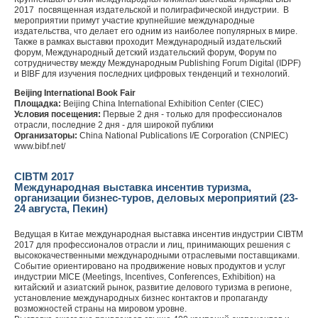
2017 посвященная издательской и полиграфической индустрии. В
мероприятии примут участие крупнейшие международные
издательства, что делает его одним из наиболее популярных в мире.
Также в рамках выставки проходит Международный издательский
форум, Международный детский издательский форум, Форум по
сотрудничеству между Международным Publishing Forum Digital (IDPF)
и BIBF для изучения последних цифровых тенденций и технологий.
Beijing International Book Fair
Площадка:
Beijing China International Exhibition Center (CIEC)
Условия посещения:
Первые 2 дня - только для профессионалов
отрасли, последние 2 дня - для широкой публики
Организаторы:
China National Publications I/E Corporation (CNPIEC)
www.bibf.net/
CIBTM 2017
Международная выставка инсентив туризма,
организации бизнес-туров, деловых мероприятий (23-
24 августа, Пекин)
Ведущая в Китае международная выставка инсентив индустрии CIBTM
2017 для профессионалов отрасли и лиц, принимающих решения с
высококачественными международными отраслевыми поставщиками.
Событие ориентировано на продвижение новых продуктов и услуг
индустрии MICE (Meetings, Incentives, Conferences, Exhibition) на
китайский и азиатский рынок, развитие делового туризма в регионе,
установление международных бизнес контактов и пропаганду
возможностей страны на мировом уровне.