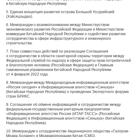
в Китайскую Народную Республику.
5. Единая концепция развития острова Большой Уссурийский
(Хэйсяцзыдао).
6. Меморандум о взаимопонимании между Министерством
экономического развития Российской Федерации и Министерством
коммерции Китайской Народной Республики о содействии развитию
сотрудничества в сфере инфраструктурного и инженерного
строительства.
7. План совместных действий по реализации Соглашения
о сотрудничестве в области санитарной охраны территории между
Федеральной службой по надзору в сфере защиты прав потребителей
и благополучия человека (Российская Федерация) и Главным
таможенным управлением Китайской Народной Республики
от 4 февраля 2022 года.
8. Меморандум между Международным информационным агентством
«Россия сегодня» и Информационным агентством «Синьхуа»
(Китайская Народная Республика) о проведении Экспертного форума
стран БРИКС.
9. Соглашение об обмене информацией и сотрудничестве между
федеральным государственным унитарным предприятием
«Информационное агентство России (ИТАР-ТАСС)» (Российская
Федерация) и Информационным агентством «Синьхуа» (Китайская
Народная Республика).
10. Меморандум о сотрудничестве Акционерного общества «Газпром-
Медиа Холдинг» и Медиакорпорации Китая (CMG).