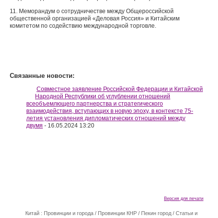
11. Меморандум о сотрудничестве между Общероссийской
общественной организацией «Деловая Россия» и Китайским
комитетом по содействию международной торговле.
Связанные новости:
Совместное заявление Российской Федерации и Китайской
Народной Республики об углублении отношений
всеобъемлющего партнерства и стратегического
взаимодействия, вступающих в новую эпоху, в контексте 75-
летия установления дипломатических отношений между
двумя
- 16.05.2024 13:20
Версия для печати
Китай : Провинции и города
/
Провинции КНР
/
Пекин город
/
Статьи и