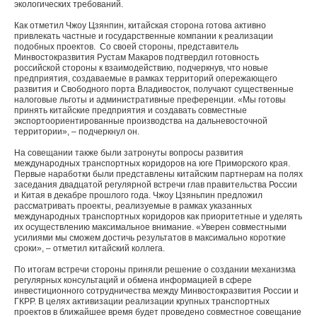
экологических требований.
Как отметил Чжоу Цзянпин, китайская сторона готова активно
привлекать частные и государственные компании к реализации
подобных проектов. Со своей стороны, представитель
Минвостокразвития Рустам Макаров подтвердил готовность
российской стороны к взаимодействию, подчеркнув, что новые
предприятия, создаваемые в рамках территорий опережающего
развития и Свободного порта Владивосток, получают существенные
налоговые льготы и административные преференции. «Мы готовы
принять китайские предприятия и создавать совместные
экспортоориентированные производства на дальневосточной
территории», – подчеркнул он.
На совещании также были затронуты вопросы развития
международных транспортных коридоров на юге Приморского края.
Первые наработки были представлены китайским партнерам на полях
заседания двадцатой регулярной встречи глав правительства России
и Китая в декабре прошлого года. Чжоу Цзяньпин предложил
рассматривать проекты, реализуемые в рамках указанных
международных транспортных коридоров как приоритетные и уделять
их осуществлению максимальное внимание. «Уверен совместными
усилиями мы сможем достичь результатов в максимально короткие
сроки», – отметил китайский коллега.
По итогам встречи стороны приняли решение о создании механизма
регулярных консультаций и обмена информацией в сфере
инвестиционного сотрудничества между Минвостокразвития России и
ГКРР. В целях активизации реализации крупных транспортных
проектов в ближайшее время будет проведено совместное совещание