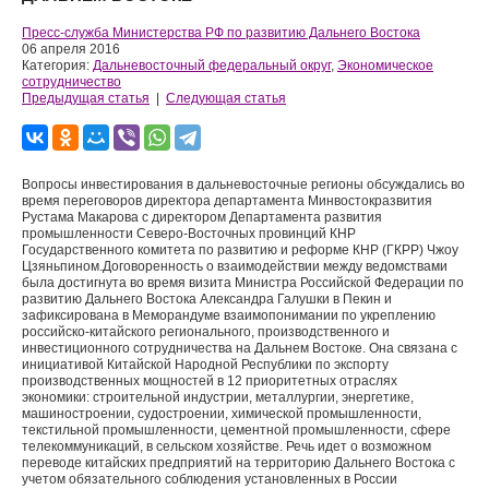
Пресс-служба Министерства РФ по развитию Дальнего Востока
06 апреля 2016
Категория:
Дальневосточный федеральный округ
,
Экономическое
сотрудничество
Предыдущая статья
|
Следующая статья
Вопросы инвестирования в дальневосточные регионы обсуждались во
время переговоров директора департамента Минвостокразвития
Рустама Макарова с директором Департамента развития
промышленности Северо-Восточных провинций КНР
Государственного комитета по развитию и реформе КНР (ГКРР) Чжоу
Цзяньпином.
Договоренность о взаимодействии между ведомствами
была достигнута во время визита Министра Российской Федерации по
развитию Дальнего Востока Александра Галушки в Пекин и
зафиксирована в Меморандуме взаимопонимании по укреплению
российско-китайского регионального, производственного и
инвестиционного сотрудничества на Дальнем Востоке. Она связана с
инициативой Китайской Народной Республики по экспорту
производственных мощностей в 12 приоритетных отраслях
экономики: строительной индустрии, металлургии, энергетике,
машиностроении, судостроении, химической промышленности,
текстильной промышленности, цементной промышленности, сфере
телекоммуникаций, в сельском хозяйстве. Речь идет о возможном
переводе китайских предприятий на территорию Дальнего Востока с
учетом обязательного соблюдения установленных в России