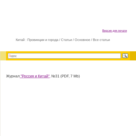
Версия для печати
Китай : Провинции и города
/
Статьи
/
Основное
/
Все статьи
Журнал
"Россия и Китай",
№31 (PDF, 7 Mb)