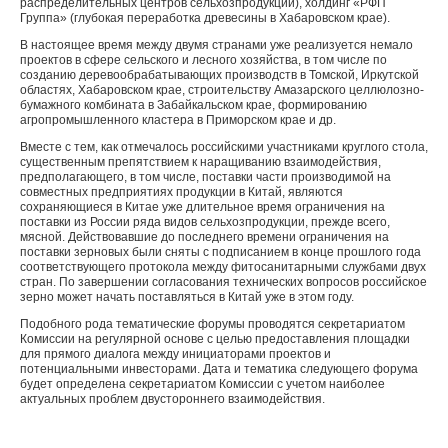
распределительных центров сельхозпродукции), холдинг «РФП
Группа» (глубокая переработка древесины в Хабаровском крае).
В настоящее время между двумя странами уже реализуется немало
проектов в сфере сельского и лесного хозяйства, в том числе по
созданию деревообрабатывающих производств в Томской, Иркутской
областях, Хабаровском крае, строительству Амазарского целлюлозно-
бумажного комбината в Забайкальском крае, формированию
агропромышленного кластера в Приморском крае и др.
Вместе с тем, как отмечалось российскими участниками круглого стола,
существенным препятствием к наращиванию взаимодействия,
предполагающего, в том числе, поставки части производимой на
совместных предприятиях продукции в Китай, являются
сохраняющиеся в Китае уже длительное время ограничения на
поставки из России ряда видов сельхозпродукции, прежде всего,
мясной. Действовавшие до последнего времени ограничения на
поставки зерновых были сняты с подписанием в конце прошлого года
соответствующего протокола между фитосанитарными службами двух
стран. По завершении согласования технических вопросов российское
зерно может начать поставляться в Китай уже в этом году.
Подобного рода тематические форумы проводятся секретариатом
Комиссии на регулярной основе с целью предоставления площадки
для прямого диалога между инициаторами проектов и
потенциальными инвесторами. Дата и тематика следующего форума
будет определена секретариатом Комиссии с учетом наиболее
актуальных проблем двустороннего взаимодействия.