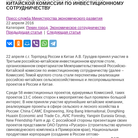
КИТАЙСКОЙ КОМИССИИ ПО ИНВЕСТИЦИОННОМУ
СОТРУДНИЧЕСТВУ
Пресс-служба Министерства экономического развития
22 апреля 2016
Категория:
Пекин город
,
Экономическое сотрудничество
Предыдущая статья
|
Следующая статья
22 апреля с.г. Торгпред России в Китае А.В. Груздев принял участие в
Третьем российско-китайском инвестиционном круглом столе,
организованном секретариатом Межправительственной Российско-
Китайской комиссии по инвестиционному сотрудничеству (далее –
Комиссия).Темой круглого стола стали перспективы реализации
российско-китайских сельскохозяйственных и лесопромышленных
проектов в России и Китае.
Среди 58 инвестиционных проектов, курируемых Комиссией, таких
проектов 13.С обеих сторон к мероприятию был проявлен большой
интерес. В нем приняли участие крупнейшие китайские компании,
реализующие проекты в сфере сельского и лесного хозяйства в
России: China CAMC Engineering, Xing Bang Internaitonal, DongNing
Huaxin Economic and Trade Co., AVIC Forestry, Yangxin Eurasia Group,
New Friendship Farm и др. С российской стороны презентации своих
проектов представили ОАО Группа «Русагро» (строительство крупного
свиноводческого комплекса в Приморском крае), Национальная
продуктовая корпорация (создание в России оптово-