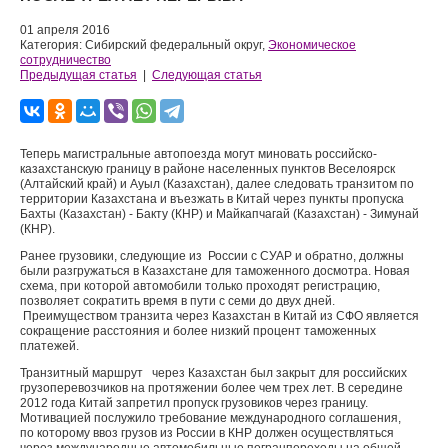
01 апреля 2016
Категория: Сибирский федеральный округ,
Экономическое
сотрудничество
Предыдущая статья
|
Следующая статья
Теперь магистральные автопоезда могут миновать российско-
казахстанскую границу в районе населенных пунктов Веселоярск
(Алтайский край) и Ауыл (Казахстан), далее следовать транзитом по
территории Казахстана и въезжать в Китай через пункты пропуска
Бахты (Казахстан) - Бакту (КНР) и Майкапчагай (Казахстан) - Зимунай
(КНР).
Ранее грузовики, следующие из России с СУАР и обратно, должны
были разгружаться в Казахстане для таможенного досмотра. Новая
схема, при которой автомобили только проходят регистрацию,
позволяет сократить время в пути с семи до двух дней.
Преимуществом транзита через Казахстан в Китай из СФО является
сокращение расстояния и более низкий процент таможенных
платежей.
Транзитный маршрут через Казахстан был закрыт для российских
грузоперевозчиков на протяжении более чем трех лет. В середине
2012 года Китай запретил пропуск грузовиков через границу.
Мотивацией послужило требование международного соглашения,
по которому ввоз грузов из России в КНР должен осуществляться