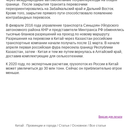
через международные автомобильные погранпереходы на общей
границе. После закрытия транзита перевозчики
переориентировались на Забайкальский край и Дальний Восток.
Кроме того, закрытие прямого пути способствовало появлению
контрабандных перевозок.
В феврале 2016 года управление транспорта Синьцзян-Уйгурского
автономного района КНР и представители Минтранса РФ обменялись
тысячью бланков разрешений на проезд по новому маршруту.
Разрешения на перевозки в Китай через Казахстан российские
транспортные компании начали получать после 11 марта. В начале
апреля первая российская фура пересекла границу Республики
Казахстан, затем - Китая и тем же путем вернулась в Алтайский край,
доставив комплектующие для сельхозтехники.
К 2020 году, по экспертным расчетам, грузопоток из России в Китай
может увеличиться до 30 млн тонн. Сейчас он приблизительно втрое
меньше.
Версия для печати
Китай : Провинции и города
/
Статьи
/
Основное
/
Все статьи