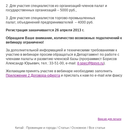
2. Для участия специалистов из организаций-членов палат и
государственных организаций – 5000 руб.,
3. Для участия специалистов торгово-промышленных
палат, объединений предпринимателей – 4000 руб.
Регистрация заканчивается 26 апреля 2013 г.
Обращаем Ваше внимание, количество возможных подключений к
вебинару ограничено!
За дополнительной информацией и техническими требованиями к
участию в вебинаре просим обращаться в Департамент по работе с
членами палаты и развитию членской базы (программист Борисов
Александр Юрьевич, тел.: 33-51-00, e-mail:
it-spec
@
tppvs.ru
).
Желающим принять участие в вебинаре необходимо заполнить
Приложение 2 Договора-оферта
и прислать к нам по e-mail или факсу
Версия для печати
Китай : Провинции и города
/
Статьи
/
Основное
/
Все статьи