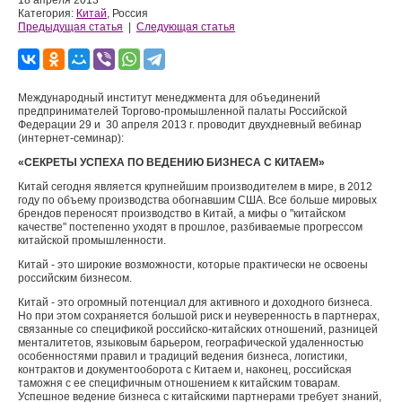
18 апреля 2013
Категория:
Китай
, Россия
Предыдущая статья
|
Следующая статья
Международный институт менеджмента для объединений
предпринимателей Торгово-промышленной палаты Российской
Федерации 29 и 30 апреля 2013 г. проводит двухдневный вебинар
(интернет-семинар):
«СЕКРЕТЫ УСПЕХА ПО ВЕДЕНИЮ БИЗНЕСА С КИТАЕМ»
Китай сегодня является крупнейшим производителем в мире, в 2012
году по объему производства обогнавшим США. Все больше мировых
брендов переносят производство в Китай, а мифы о "китайском
качестве" постепенно уходят в прошлое, разбиваемые прогрессом
китайской промышленности.
Китай - это широкие возможности, которые практически не освоены
российским бизнесом.
Китай - это огромный потенциал для активного и доходного бизнеса.
Но при этом сохраняется большой риск и неуверенность в партнерах,
связанные со спецификой российско-китайских отношений, разницей
менталитетов, языковым барьером, географической удаленностью
особенностями правил и традиций ведения бизнеса, логистики,
контрактов и документооборота с Китаем и, наконец, российская
таможня с ее специфичным отношением к китайским товарам.
Успешное ведение бизнеса с китайскими партнерами требует знаний,