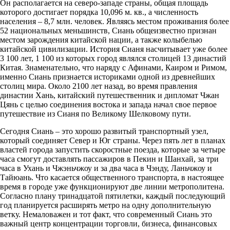
Он располагается на северо-западе страны, общая площадь
которого достигает порядка 10,096 м. кв., а численность
населения – 8,7 млн. человек. Являясь местом проживания более
52 национальных меньшинств, Сиань общеизвестно признан
местом зарождения китайской нации, а также колыбелью
китайской цивилизации. История Сианя насчитывает уже более
3 100 лет, 1 100 из которых город являлся столицей 13 династий
Китая. Знаменательно, что наряду с Афинами, Каиром и Римом,
именно Сиань признается историками одной из древнейших
столиц мира. Около 2100 лет назад, во время правления
династии Хань, китайский путешественник и дипломат Чжан
Цянь с целью соединения востока и запада начал свое первое
путешествие из Сианя по Великому Шелковому пути.
Сегодня Сиань – это хорошо развитый транспортный узел,
который соединяет Север и Юг страны. Через пять лет в планах
властей города запустить скоростные поезда, которые за четыре
часа смогут доставлять пассажиров в Пекин и Шанхай, за три
часа в Ухань и Чжэньчжоу и за два часа в Чэнду, Ланьчжоу и
Тайюань. Что касается общественного транспорта, в настоящее
время в городе уже функционируют две линии метрополитена.
Согласно плану тринадцатой пятилетки, каждый последующий
год планируется расширять метро на одну дополнительную
ветку. Немаловажен и тот факт, что современный Сиань это
важный центр концентрации торговли, бизнеса, финансовых