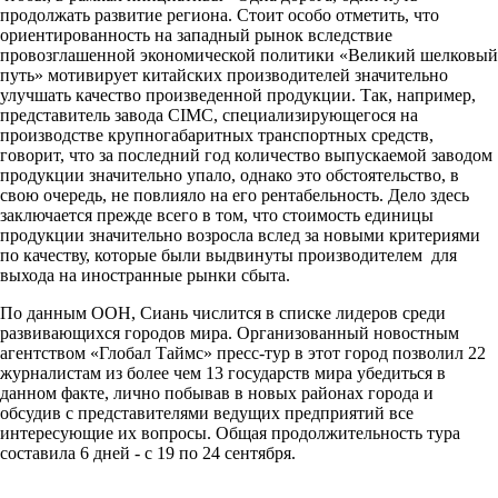
продолжать развитие региона. Стоит особо отметить, что
ориентированность на западный рынок вследствие
провозглашенной экономической политики «Великий шелковый
путь» мотивирует китайских производителей значительно
улучшать качество произведенной продукции. Так, например,
представитель завода CIMC, специализирующегося на
производстве крупногабаритных транспортных средств,
говорит, что за последний год количество выпускаемой заводом
продукции значительно упало, однако это обстоятельство, в
свою очередь, не повлияло на его рентабельность. Дело здесь
заключается прежде всего в том, что стоимость единицы
продукции значительно возросла вслед за новыми критериями
по качеству, которые были выдвинуты производителем для
выхода на иностранные рынки сбыта.
По данным ООН, Сиань числится в списке лидеров среди
развивающихся городов мира. Организованный новостным
агентством «Глобал Таймс» пресс-тур в этот город позволил 22
журналистам из более чем 13 государств мира убедиться в
данном факте, лично побывав в новых районах города и
обсудив с представителями ведущих предприятий все
интересующие их вопросы. Общая продолжительность тура
составила 6 дней - с 19 по 24 сентября.