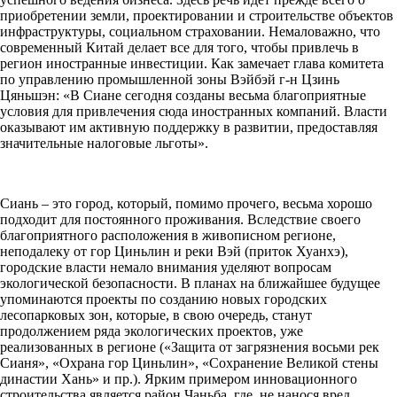
приобретении земли, проектировании и строительстве объектов
инфраструктуры, социальном страховании. Немаловажно, что
современный Китай делает все для того, чтобы привлечь в
регион иностранные инвестиции. Как замечает глава комитета
по управлению промышленной зоны Вэйбэй г-н Цзинь
Цяньшэн: «В Сиане сегодня созданы весьма благоприятные
условия для привлечения сюда иностранных компаний. Власти
оказывают им активную поддержку в развитии, предоставляя
значительные налоговые льготы».
Сиань – это город, который, помимо прочего, весьма хорошо
подходит для постоянного проживания. Вследствие своего
благоприятного расположения в живописном регионе,
неподалеку от гор Циньлин и реки Вэй (приток Хуанхэ),
городские власти немало внимания уделяют вопросам
экологической безопасности. В планах на ближайшее будущее
упоминаются проекты по созданию новых городских
лесопарковых зон, которые, в свою очередь, станут
продолжением ряда экологических проектов, уже
реализованных в регионе («Защита от загрязнения восьми рек
Сианя», «Охрана гор Циньлин», «Сохранение Великой стены
династии Хань» и пр.). Ярким примером инновационного
строительства является район Чаньба, где, не нанося вред