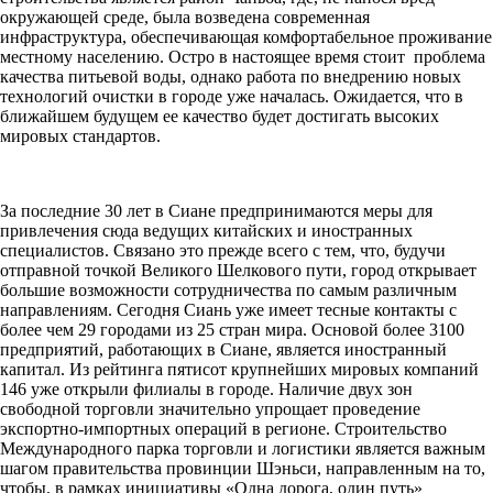
окружающей среде, была возведена современная
инфраструктура, обеспечивающая комфортабельное проживание
местному населению. Остро в настоящее время стоит проблема
качества питьевой воды, однако работа по внедрению новых
технологий очистки в городе уже началась. Ожидается, что в
ближайшем будущем ее качество будет достигать высоких
мировых стандартов.
За последние 30 лет в Сиане предпринимаются меры для
привлечения сюда ведущих китайских и иностранных
специалистов. Связано это прежде всего с тем, что, будучи
отправной точкой Великого Шелкового пути, город открывает
большие возможности сотрудничества по самым различным
направлениям. Сегодня Сиань уже имеет тесные контакты с
более чем 29 городами из 25 стран мира. Основой более 3100
предприятий, работающих в Сиане, является иностранный
капитал. Из рейтинга пятисот крупнейших мировых компаний
146 уже открыли филиалы в городе. Наличие двух зон
свободной торговли значительно упрощает проведение
экспортно-импортных операций в регионе. Строительство
Международного парка торговли и логистики является важным
шагом правительства провинции Шэньси, направленным на то,
чтобы, в рамках инициативы «Одна дорога, один путь»