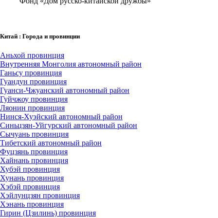
Фонд «Дом русско-китайской дружбы»
Китай : Города и провинции
Аньхой провинция
Внутренняя Монголия автономный район
Ганьсу провинция
Гуандун провинция
Гуанси-Чжуанский автономный район
Гуйчжоу провинция
Ляонин провинция
Нинся-Хуэйский автономный район
Синьцзян-Уйгурский автономный район
Сычуань провинция
Тибетский автономный район
Фуцзянь провинция
Хайнань провинция
Хубэй провинция
Хунань провинция
Хэбэй провинция
Хэйлунцзян провинция
Хэнань провинция
Гирин (Цзилинь) провинция