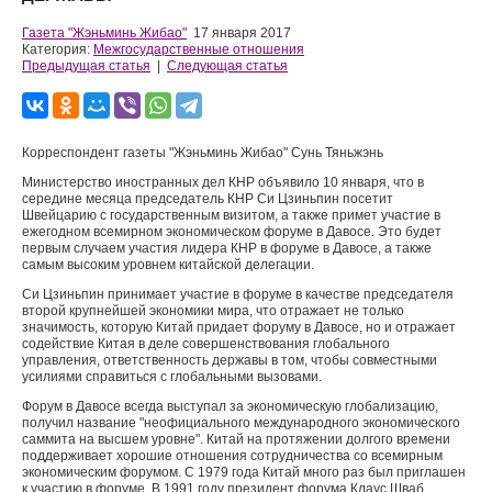
Газета "Жэньминь Жибао"
17 января 2017
Категория:
Межгосударственные отношения
Предыдущая статья
|
Следующая статья
Корреспондент газеты "Жэньминь Жибао" Сунь Тяньжэнь
Министерство иностранных дел КНР объявило 10 января, что в
середине месяца председатель КНР Си Цзиньпин посетит
Швейцарию с государственным визитом, а также примет участие в
ежегодном всемирном экономическом форуме в Давосе. Это будет
первым случаем участия лидера КНР в форуме в Давосе, а также
самым высоким уровнем китайской делегации.
Си Цзиньпин принимает участие в форуме в качестве председателя
второй крупнейшей экономики мира, что отражает не только
значимость, которую Китай придает форуму в Давосе, но и отражает
содействие Китая в деле совершенствования глобального
управления, ответственность державы в том, чтобы совместными
усилиями справиться с глобальными вызовами.
Форум в Давосе всегда выступал за экономическую глобализацию,
получил название "неофициального международного экономического
саммита на высшем уровне". Китай на протяжении долгого времени
поддерживает хорошие отношения сотрудничества со всемирным
экономическим форумом. С 1979 года Китай много раз был приглашен
к участию в форуме. В 1991 году президент форума Клаус Шваб