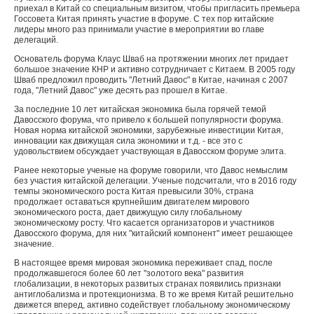
приехал в Китай со специальным визитом, чтобы пригласить премьера
Госсовета Китая принять участие в форуме. С тех пор китайские
лидеры много раз принимали участие в мероприятии во главе
делегаций.
Основатель форума Клаус Шваб на протяжении многих лет придает
большое значение КНР и активно сотрудничает с Китаем. В 2005 году
Шваб предложил проводить "Летний Давос" в Китае, начиная с 2007
года, "Летний Давос" уже десять раз прошел в Китае.
За последние 10 лет китайская экономика была горячей темой
Давосского форума, что привело к большей популярности форума.
Новая норма китайской экономики, зарубежные инвестиции Китая,
инновации как движущая сила экономики и т.д. - все это с
удовольствием обсуждает участвующая в Давосском форуме элита.
Ранее некоторые ученые на форуме говорили, что Давос немыслим
без участия китайской делегации. Ученые подсчитали, что в 2016 году
темпы экономического роста Китая превысили 30%, страна
продолжает оставаться крупнейшим двигателем мирового
экономического роста, дает движущую силу глобальному
экономическому росту. Что касается организаторов и участников
Давосского форума, для них "китайский компонент" имеет решающее
значение.
В настоящее время мировая экономика переживает спад, после
продолжавшегося более 60 лет "золотого века" развития
глобализации, в некоторых развитых странах появились признаки
антиглобализма и протекционизма. В то же время Китай решительно
движется вперед, активно содействует глобальному экономическому