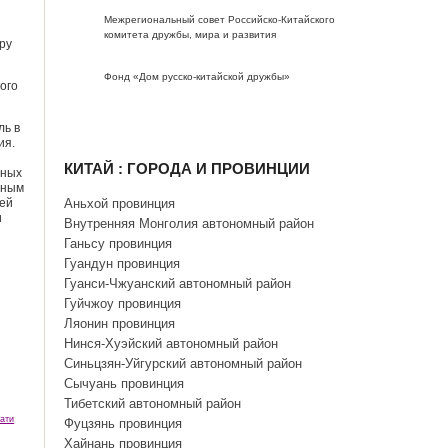
Межрегиональный совет Российско-Китайского
комитета дружбы, мира и развития
ру
Фонд «Дом русско-китайской дружбы»
ого
ль в
ия.
КИТАЙ : ГОРОДА И ПРОВИНЦИИ
дных
дным
ией
Аньхой провинция
и
Внутренняя Монголия автономный район
Ганьсу провинция
Гуандун провинция
Гуанси-Чжуанский автономный район
Гуйчжоу провинция
Ляонин провинция
Нинся-Хуэйский автономный район
Синьцзян-Уйгурский автономный район
Сычуань провинция
Тибетский автономный район
ати
Фуцзянь провинция
Хайнань провинция