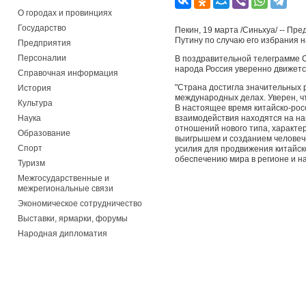
О городах и провинциях
Государство
Пекин, 19 марта /Синьхуа/ -- П
Путину по случаю его избрания н
Предприятия
Персоналии
В поздравительной телеграмме С
народа Россия уверенно движетс
Справочная информация
"Страна достигла значительных р
История
международных делах. Уверен, чт
Культура
В настоящее время китайско-рос
Наука
взаимодействия находятся на н
отношений нового типа, характ
Образование
выигрышем и созданием человече
Спорт
усилия для продвижения китайск
обеспечению мира в регионе и на
Туризм
Межгосударственные и
межрегиональные связи
Экономическое сотрудничество
Выставки, ярмарки, форумы
Народная дипломатия