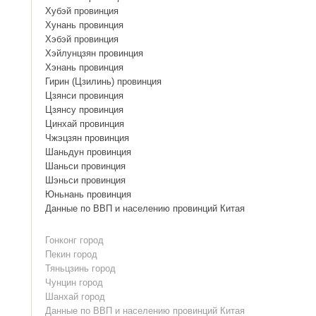
Хубэй провинция
Хунань провинция
Хэбэй провинция
Хэйлунцзян провинция
Хэнань провинция
Гирин (Цзилинь) провинция
Цзянси провинция
Цзянсу провинция
Цинхай провинция
Чжэцзян провинция
Шаньдун провинция
Шаньси провинция
Шэньси провинция
Юньнань провинция
Данные по ВВП и населению провинций Китая
Гонконг город
Пекин город
Тяньцзинь город
Чунцин город
Шанхай город
Данные по ВВП и населению провинций Китая