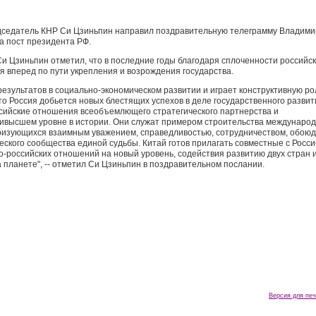
редседатель КНР Си Цзиньпин направил поздравительную телеграмму Владими
а пост президента РФ.
и Цзиньпин отметил, что в последние годы благодаря сплоченности российск
я вперед по пути укрепления и возрождения государства.
езультатов в социально-экономическом развитии и играет конструктивную ро
о Россия добьется новых блестящих успехов в деле государственного развит
сийские отношения всеобъемлющего стратегического партнерства и
аивысшем уровне в истории. Они служат примером строительства междунаро
еризующихся взаимным уважением, справедливостью, сотрудничеством, обою
ского сообщества единой судьбы. Китай готов прилагать совместные с Росс
о-российских отношений на новый уровень, содействия развитию двух стран 
 планете", -- отметил Си Цзиньпин в поздравительном послании.
Версия для печ