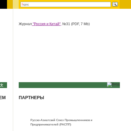
Журнал
"Россия и Китай",
№31 (PDF, 7 Mb)
中文
ИЕМ
ПАРТНЕРЫ
Русско-Азиатский Союз Промышленников и
Предпринимателей (РАСПП)