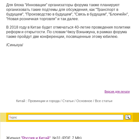
Для блока "Инновации" организаторы форума также планируют
организовать такие подтемы для обсуждения, как "Транспорт в
будущем", "Производство в будущем", "Связь в будущем", "Блокчейн",
"Новая розничная торговля" и так далее.
В 2018 году в Китае будет отмечаться 40-летие проведения политики
реформ и открытости. По словам Чжоу Вэньчжуна, в рамках форума
также пройдут две конференции, посвященные этому юбилею.
/Синьхуа/
Версия для печати
Китай : Провинции и города
/
Статьи
/
Основное
/
Все статьи
Журнал
"Россия и Китай",
№31 (PDF, 7 Mb)