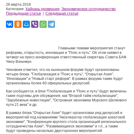
26 марта 2018
Категория:
Хайнань провинция
,
Экономическое сотрудничество
Предыдущая статья
|
Следующая статья
Главными темами мероприятия станут
реформы, открытость, инновации и "Пояс и путь". Об этом заявил в
четверг на пресс-конференции ответственный секретарь Совета БАФ
Чжоу Вэньчжун.
Чиновник отметил, что на нынешнем форуме будут организованы
четыре блока: "Глобализация и "Пояс и путь", "Открытая Азия",
"Инновации" и "Новый старт реформ". В рамках форума также будут
организованы более 60 официальных дискуссий.
Как сообщается, в блок "Глобализация и "Пояс и путь" будут включены
такие подтемы для обсуждения, как "Второй тайм глобализации",
"Зарубежные инвестиции", "Островная экономика Морского Шелкового
пути 21 века" и др.
В рамках блока "Открытая Азия" будет организован ряд дискуссий и
мероприятий под названиями "Акселератор глобализации азиатской
экономики", "Конференция круглого стола организаций регионального
сотрудничества Азии", "Развивающиеся экономики" и т.п., а также
будут проведены несколько двусторонних мероприятий.