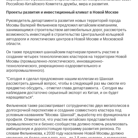
Российско-Китайского Комитета дружбы, мира и развития.
Проекты развития и инвестиционный климат в Новой Москве
Руководитель департамента развития новых территорий города
Москвы Валерий Фильченков предложил китайским компаниям,
занимающимся строительством автомобильных дорог, рассмотреть
возможность инвестиций в строительство Центральной кольцевой
автодороги и логистических центров в Новой Москве и Московской
области.
Он также предложил шанхайским партнерам принять участие в
создании четырех технологических кластеров на территории Новой
Москвы (промышленно-логистического, инновационно-
технологического, рекреационно-оздоровительного и
агропромышленного).
"Сегодня я сделал предложение нашим коллегам из Шанхая
рассмотреть данный вопрос, чтобы в следующий раз мы смогли его
предметно обсудить, - отметил глава департамента. - Сегодня мы
наблюдаем достаточно серьезный экспорт из Китая, и он будет
наращиваться".
Фильченков также рассматривает сотрудничество двух мегаполисов в
долгосрочной перспективе и создание совместного кластера под
условным названием "Москва- Шанхай", выработку его функционала и
профиля. Отмечается, что участие китайских представителей
промышленности и бизнес-сообщества должно помочь реализовать
амбициозную и дорогостоящую программу развития региона. По
словам Фильченкова, к 2030 году население Новой Москвы должно