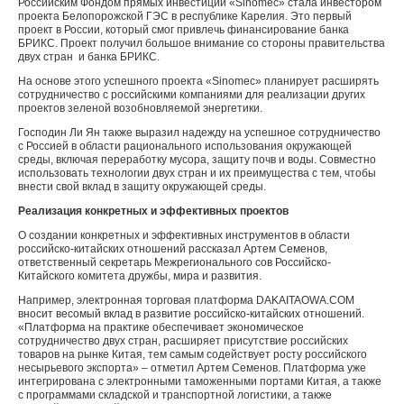
Российским Фондом прямых инвестиций «Sinomec» стала инвестором
проекта Белопорожской ГЭС в республике Карелия. Это первый
проект в России, который смог привлечь финансирование банка
БРИКС. Проект получил большое внимание со стороны правительства
двух стран и банка БРИКС.
На основе этого успешного проекта «Sinomec» планирует расширять
сотрудничество с российскими компаниями для реализации других
проектов зеленой возобновляемой энергетики.
Господин Ли Ян также выразил надежду на успешное сотрудничество
с Россией в области рационального использования окружающей
среды, включая переработку мусора, защиту почв и воды. Совместно
использовать технологии двух стран и их преимущества с тем, чтобы
внести свой вклад в защиту окружающей среды.
Реализация конкретных и эффективных проектов
О создании конкретных и эффективных инструментов в области
российско-китайских отношений рассказал Артем Семенов,
ответственный секретарь Межрегионального сов Российско-
Китайского комитета дружбы, мира и развития.
Например, электронная торговая платформа DAKAITAOWA.COM
вносит весомый вклад в развитие российско-китайских отношений.
«Платформа на практике обеспечивает экономическое
сотрудничество двух стран, расширяет присутствие российских
товаров на рынке Китая, тем самым содействует росту российского
несырьевого экспорта» – отметил Артем Семенов. Платформа уже
интегрирована с электронными таможенными портами Китая, а также
с программами складской и транспортной логистики, а также