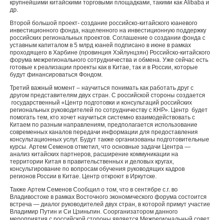
крупнейшими китайcкими торговыми площадками, такими как Alibaba и
др.
Второй большой проект- создание российско-китайского юаневого
инвестиционного фонда, нацеленного на инвестиционную поддержку
российских региональных проектов. Соглашение о создании фонда с
уставным капиталом в 5 млрд юаней подписано в июне в рамках
проходящего в Харбине (провинция Хэйлунцзян) Российско-китайского
форума межрегионального сотрудничества и обмена. Уже сейчас есть
готовые к реализации проекты как в Китае, так и в России, которые
будут финансироваться Фондом.
Третий важный момент – научиться понимать как работать друг с
другом представителям двух стран. С российской стороны создается
государственный «Центр подготовки и консультаций российских
региональных руководителей по сотрудничеству с КНР». Центр будет
помогать тем, кто хочет научиться системно взаимодействовать с
Китаем по разным направлениям, предполагается использование
современных каналов передачи информации для предоставления
консультационных услуг. Будут также организованы подготовительные
курсы. Артем Семенов отметил, что основные задачи Центра —
анализ китайских партнеров, расширение коммуникации на
территории Китая в правительственных и деловых кругах,
консультирование по вопросам обучения руководящих кадров
регионов России в Китае. Центр откроют в Иркутске.
Также Артем Семенов Сообщил о том, что в сентябре с.г. во
Владивостоке в рамках Восточного экономического форума состоится
встреча — диалог руководителей двух стран, в которой примут участие
Владимир Путин и Си Цзиньпин. Соорганизатором данного
мероприятия с российской стороны является Межрегиональный совет