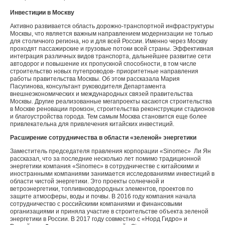
Инвестиции в Москву
Активно развивается область дорожно-транспортной инфраструктуры
Москвы, что является важным направлением модернизации не только
для столичного региона, но и для всей России. Именно через Москву
проходят пассажирские и грузовые потоки всей страны. Эффективная
интеграция различных видов транспорта, дальнейшее развитие сети
автодорог и повышение их пропускной способности, в том числе
строительство новых путепроводов- приоритетные направления
работы правительства Москвы. Об этом рассказала Мария
Пасугинова, консультант руководителя Департамента
внешнеэкономических и международных связей правительства
Москвы. Другие реализованные мегапроекты касаются строительства
в Москве реновации промзон, строительства реконструкции стадионов
и благоустройства города. Тем самым Москва становится еще более
привлекательна для привлечения китайских инвестиций.
Расширение сотрудничества в области «зеленой» энергетики
Заместитель председателя правления корпорации «Sinomec» Ли Ян
рассказал, что за последние несколько лет помимо традиционной
энергетики компания «Sinomec» в сотрудничестве с китайскими и
иностранными компаниями занимается исследованиями инвестиций в
области чистой энергетики. Это проекты солнечной и
ветроэнергетики, топливноводородных элементов, проектов по
защите атмосферы, воды и почвы. В 2016 году компания начала
сотрудничество с российскими компаниями и финансовыми
организациями и приняла участие в строительстве объекта зеленой
энергетики в России. В 2017 году совместно с «Норд Гидро» и