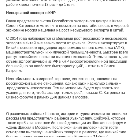
увеличиться более чем в пять раз - до 1,5 млн человек, а количество
рабочих мест почти в 13 раз - до 1 млн.
Несырьевой экспорт в КНР
Глава представительства Российского экспортного центра в Китае
Семен Катренко отметил, что несмотря на нестабильность в мировой
экономике Россия нацелена на рост несырьевого экспорта в Китай.
С 2014 года наблюдается стабильный рост российского несырьевого
экспорта в Китай вне зависимости от кризиса. Россия экспортирует в
Китай в основном продукцию агропромышленного комплекса (АПК),
машиностроительной и химической промышленности. Быстрее всего
растут российские поставки высоких технологий. "Нельзя сказать, что
объем экспортируемой из РФ в КНР высокотехнологичной продукции
большой, но он наиболее быстрорастущий", – отметил Семен
Катренко.
Нестабильность в мировой торговле, естественно, повлияет на
российско-китайские отношения, однако как и насколько сильно –
предсказать невозможно. Тем не менее мы будем прилагать все
усилия для того, чтобы экспорт только рос", – сказал С. Катренко на
бизнес-форуме в рамках Дня Шанхая в Москве.
О различных районах Шанхая, истории и туристическом потенциале
рассказали представители районов Хуанпу,Янпу, Сюйхуэй, которые
также прибыли в составе большой делегации из Шанхая на форум и
«День Шанхая в Москве». После окончания деловой части гости
осмотрели выставку шанхайских товаров и ремесел, где шанхайские
бренды представили свою продукцию. Компания "Мэйхуа"