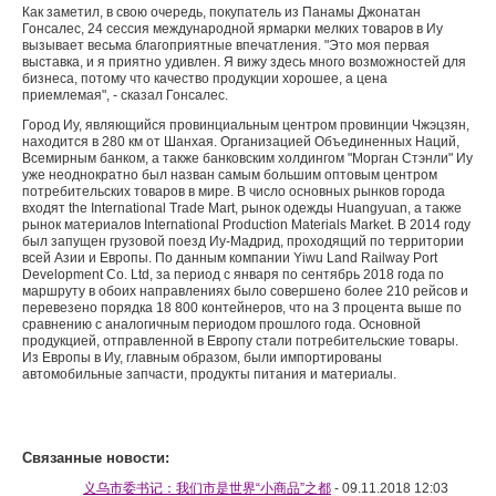
Как заметил, в свою очередь, покупатель из Панамы Джонатан
Гонсалес, 24 сессия международной ярмарки мелких товаров в Иу
вызывает весьма благоприятные впечатления. "Это моя первая
выставка, и я приятно удивлен. Я вижу здесь много возможностей для
бизнеса, потому что качество продукции хорошее, а цена
приемлемая", - сказал Гонсалес.
Город Иу, являющийся провинциальным центром провинции Чжэцзян,
находится в 280 км от Шанхая. Организацией Объединенных Наций,
Всемирным банком, а также банковским холдингом "Морган Стэнли" Иу
уже неоднократно был назван самым большим оптовым центром
потребительских товаров в мире. В число основных рынков города
входят the International Trade Mart, рынок одежды Huangyuan, а также
рынок материалов International Production Materials Market. В 2014 году
был запущен грузовой поезд Иу-Мадрид, проходящий по территории
всей Азии и Европы. По данным компании Yiwu Land Railway Port
Development Co. Ltd, за период с января по сентябрь 2018 года по
маршруту в обоих направлениях было совершено более 210 рейсов и
перевезено порядка 18 800 контейнеров, что на 3 процента выше по
сравнению с аналогичным периодом прошлого года. Основной
продукцией, отправленной в Европу стали потребительские товары.
Из Европы в Иу, главным образом, были импортированы
автомобильные запчасти, продукты питания и материалы.
Связанные новости:
义乌市委书记：我们市是世界“小商品”之都
- 09.11.2018 12:03