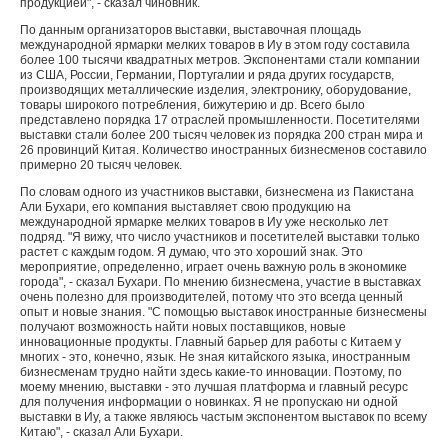
продукцией", - сказал чиновник.
По данным организаторов выставки, выставочная площадь
международной ярмарки мелких товаров в Иу в этом году составила
более 100 тысячи квадратных метров. Экспонентами стали компании
из США, России, Германии, Португалии и ряда других государств,
производящих металлические изделия, электронику, оборудование,
товары широкого потребления, бижутерию и др. Всего было
представлено порядка 17 отраслей промышленности. Посетителями
выставки стали более 200 тысяч человек из порядка 200 стран мира и
26 провинций Китая. Количество иностранных бизнесменов составило
примерно 20 тысяч человек.
По словам одного из участников выставки, бизнесмена из Пакистана
Али Бухари, его компания выставляет свою продукцию на
международной ярмарке мелких товаров в Иу уже несколько лет
подряд. "Я вижу, что число участников и посетителей выставки только
растет с каждым годом. Я думаю, что это хороший знак. Это
мероприятие, определенно, играет очень важную роль в экономике
города", - сказал Бухари. По мнению бизнесмена, участие в выставках
очень полезно для производителей, потому что это всегда ценный
опыт и новые знания. "С помощью выставок иностранные бизнесмены
получают возможность найти новых поставщиков, новые
инновационные продукты. Главный барьер для работы с Китаем у
многих - это, конечно, язык. Не зная китайского языка, иностранным
бизнесменам трудно найти здесь какие-то инновации. Поэтому, по
моему мнению, выставки - это лучшая платформа и главный ресурс
для получения информации о новинках. Я не пропускаю ни одной
выставки в Иу, а также являюсь частым экспонентом выставок по всему
Китаю", - сказал Али Бухари.