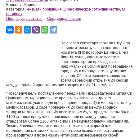
Журнал Россия и Китай
09 ноября 2018
Белькова Марина
Категория:
Чжэцзян провинция
,
Экономическое сотрудничество
,
О
регионах
Предыдущая статья
|
Следующая статья
По словам секретаря горкома г. Иу и по
совместительству члена постоянного
комитета КПК по городу Цзиньхуа г-на
Линь И, муниципальные власти в
настоящее время прикладывают
максимальные усилия для превращения
города Иу в мировую столицу мелких
товаров. Об этом чиновник заявил во
время церемонии открытия 24 сессии
международной ярмарки мелких товаров в г. Иу 21 октября.
"Преследуя цель, поставленную перед нами Председателем Китая Си
Цзиньпином, муниципальное правительство прикладывает
максимальные усилия для превращения города Иу в мировую столицу
мелких товаров. В ходе проведения 24 сессии международной
ярмарки мелких товаров в Иу посетителям будут представлены более
4100 стендов продукции, произведенной по международным
стандартам более 2100 китайскими и международными компаниями.
Таким образом, ярмарка станет не только платформой для
продвижения китайских товаров, но также позволит иностранным
производителям познакомить китайских бизнесменов со своей