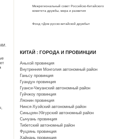
Межрегиональный совет Российско-Китайского
комитета дружбы, мира и развития
Фонд «Дом русско-китайской дружбы»
СМИ.
КИТАЙ : ГОРОДА И ПРОВИНЦИИ
ые
жет
Аньхой провинция
м
Внутренняя Монголия автономный район
Ганьсу провинция
Гуандун провинция
Гуанси-Чжуанский автономный район
Гуйчжоу провинция
Ляонин провинция
Нинся-Хуэйский автономный район
ы,
Синьцзян-Уйгурский автономный район
Сычуань провинция
Тибетский автономный район
Фуцзянь провинция
Хайнань провинция