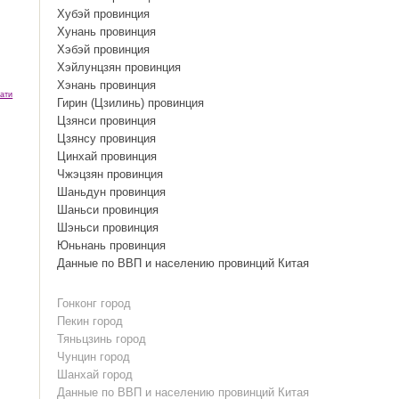
Хубэй провинция
Хунань провинция
Хэбэй провинция
Хэйлунцзян провинция
Хэнань провинция
ати
Гирин (Цзилинь) провинция
Цзянси провинция
Цзянсу провинция
Цинхай провинция
Чжэцзян провинция
Шаньдун провинция
Шаньси провинция
Шэньси провинция
Юньнань провинция
Данные по ВВП и населению провинций Китая
Гонконг город
Пекин город
Тяньцзинь город
Чунцин город
Шанхай город
Данные по ВВП и населению провинций Китая