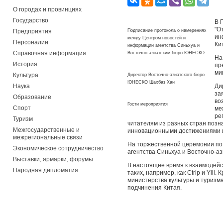
О городах и провинциях
Государство
В 
"О
Предприятия
Подписание протокола о намерениях
ин
между Центром новостей и
Персоналии
Ки
информации агентства Синьхуа и
Справочная информация
Восточно-азиатским бюро ЮНЕСКО
На
История
пр
ми
Культура
Директор Восточно-азиатского бюро
ЮНЕСКО Шахбаз Хан
Наука
Ди
за
Образование
во
Гости мероприятия
Спорт
ме
ре
Туризм
читателям из разных стран позн
Межгосударственные и
инновационными достижениями и
межрегиональные связи
На торжественной церемонии по
Экономическое сотрудничество
агентства Синьхуа и Восточно-а
Выставки, ярмарки, форумы
В настоящее время к взаимодейс
Народная дипломатия
таких, например, как Ctrip и Yil
министерства культуры и туризм
подчинения Китая.