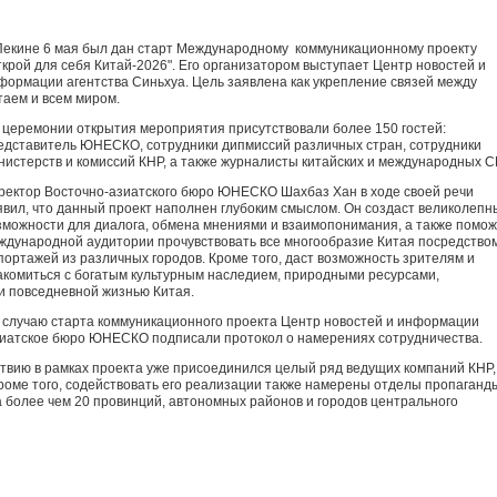
Пекине 6 мая был дан старт Международному коммуникационному проекту
ткрой для себя Китай-2026". Его организатором выступает Центр новостей и
формации агентства Синьхуа. Цель заявлена как укрепление связей между
таем и всем миром.
 церемонии открытия мероприятия присутствовали более 150 гостей:
едставитель ЮНЕСКО, сотрудники дипмиссий различных стран, сотрудники
нистерств и комиссий КНР, а также журналисты китайских и международных 
ректор Восточно-азиатского бюро ЮНЕСКО Шахбаз Хан в ходе своей речи
явил, что данный проект наполнен глубоким смыслом. Он создаст великолепн
зможности для диалога, обмена мнениями и взаимопонимания, а также помо
ждународной аудитории прочувствовать все многообразие Китая посредство
портажей из различных городов. Кроме того, даст возможность зрителям и
акомиться с богатым культурным наследием, природными ресурсами,
 повседневной жизнью Китая.
 случаю старта коммуникационного проекта Центр новостей и информации
зиатское бюро ЮНЕСКО подписали протокол о намерениях сотрудничества.
твию в рамках проекта уже присоединился целый ряд ведущих компаний КНР,
i. Кроме того, содействовать его реализации также намерены отделы пропаганд
а более чем 20 провинций, автономных районов и городов центрального