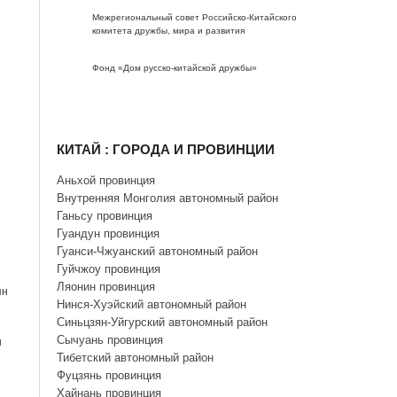
Межрегиональный совет Российско-Китайского
комитета дружбы, мира и развития
Фонд «Дом русско-китайской дружбы»
КИТАЙ : ГОРОДА И ПРОВИНЦИИ
Аньхой провинция
Внутренняя Монголия автономный район
Ганьсу провинция
Гуандун провинция
Гуанси-Чжуанский автономный район
Гуйчжоу провинция
Ляонин провинция
ян
Нинся-Хуэйский автономный район
Синьцзян-Уйгурский автономный район
Сычуань провинция
н
Тибетский автономный район
Фуцзянь провинция
Хайнань провинция