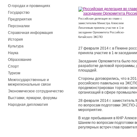
О городах и провинциях
Государство
Предприятия
Российская делегация во главе с
заместителем Министра Алексеем
Персоналии
Лихачевым приняла участие в 1-м
Справочная информация
заседании Оргкомитета Российско-
Китайского ЭКСПО
История
Культура
27 февраля 2014 г. в Пекине ро
Наука
приняла участие в 1-м заседани
Образование
Заседание Оргкомитета было по
разработке деловой программы,
Спорт
площадей.
Туризм
Стороны договорились, что в 20
Межгосударственные и
российского павильона на ЭКСПО
межрегиональные связи
продемонстрирован торгово-экон
Экономическое сотрудничество
организаций в сфере промышлен
Выставки, ярмарки, форумы
28 февраля 2014 г. заместитель
Народная дипломатия
по вопросам подготовки ЭКСПО-2
мероприятие.
В ходе пребывания в КНР Алекс
Шанем по вопросам подготовки в
регулярных встреч глав правител