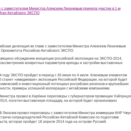
ссийская делегация во главе с заместителем Министра Алексеем Лихачевым
и Оргкомитета Российско-Китайского ЭКСПО.
священо обсуждению концепции российской экспозиции на ЭКСПО-2014,
 рассмотрению конкретных параметров аренды и застройки выставочных
14 году ЭКСПО пройдет в период с 30 июня по 4 июля. Ключевым элементом
 станет «имиджевая» экспозиция Российской Федерации, на которой будет
омический и инвестиционный потенциал российских регионов и крупнейших
ности, примеры успешной кооперации с китайскими компаниями.
 Министра провел в Харбине переговоры с губернатором провинции Хэйлунцз
014, посетил выставочную площадку, на которой будет организовано
ей Лихачев провел переговоры с заместителем Министра коммерции КНР Чжу
стречи сопредседателей Российско-Китайской Комиссии по подготовке
ьств, которая пройдет 18 апреля 2014 года на острове Русский.