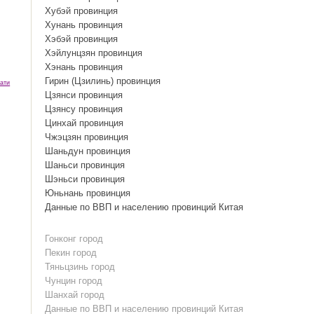
Хубэй провинция
Хунань провинция
Хэбэй провинция
Хэйлунцзян провинция
Хэнань провинция
Гирин (Цзилинь) провинция
ати
Цзянси провинция
Цзянсу провинция
Цинхай провинция
Чжэцзян провинция
Шаньдун провинция
Шаньси провинция
Шэньси провинция
Юньнань провинция
Данные по ВВП и населению провинций Китая
Гонконг город
Пекин город
Тяньцзинь город
Чунцин город
Шанхай город
Данные по ВВП и населению провинций Китая