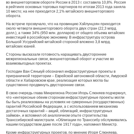
во внешнеторговом обороте России в 2013 г. составила 10,8%. Россия
в рейтинге основных торговых партнеров по итогам 2013 года заняла
10 место; на нее приходится 2,1% китайского внешнеторгового
оборота.
На встрече прозвучало, что на провинцию Хэйлунцзян приходится
около четверти внешнеторгового оборота двух стран (22,3 млрд.
долл.), а также 34% (950 млн. долларов) от общего объема китайских
инвестиций в российскую экономику. В инфраструктуру острова
Большой Уссурийский китайской стороной вложено 3,8 млрд.
китайских юаней.
Стороны высказали готовность наращивать двусторонние
межрегиональные связи, внешнеторговый оборот и участие во
взаимовыгодных проектах.
Господин Ван Сянькуй обозначил инфраструктурные проекты в
приграничной территории – Еврейской автономной области, Амурской
области и Хабаровском крае, реализация которых могла бы
существенно продвинуть двусторонние связи.
В свою очередь глава Минрегиона России Игорь Слюняев подчеркнул,
что «интересные обеим сторонам инфраструктурные проекты могли
бы быть реализованы на условиях не суверенных (государственных)
гарантий Российской Федерации, а с использованием механизма
достаточных гарантий – акций, облигаций, инфраструктурных
займов», и вспомнил об аналогичном опыте строительства
Транссибирской магистрали. «Облигации по Транссибу обслуживались
нашим государством даже после 1917 года», напомнил Министр.
Кроме инфраструктурных проектов, по мнению Игоря Слюняева,