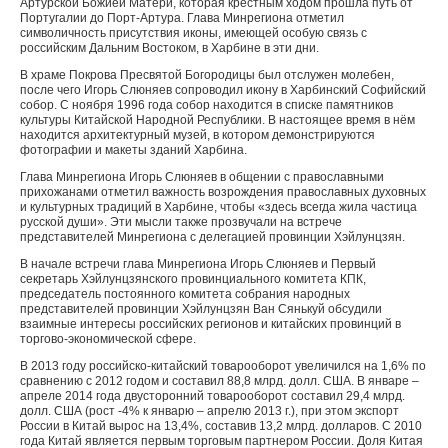
Артурской Божией Матери, которая крестным ходом прошла путь от
Португалии до Порт-Артура. Глава Минрегиона отметил
символичность присутствия иконы, имеющей особую связь с
российским Дальним Востоком, в Харбине в эти дни.
В храме Покрова Пресвятой Богородицы был отслужен молебен,
после чего Игорь Слюняев сопроводил икону в Харбинский Софийский
собор. С ноября 1996 года собор находится в списке памятников
культуры Китайской Народной Республики. В настоящее время в нём
находится архитектурный музей, в котором демонстрируются
фотографии и макеты зданий Харбина.
Глава Минрегиона Игорь Слюняев в общении с православными
прихожанами отметил важность возрождения православных духовных
и культурных традиций в Харбине, чтобы «здесь всегда жила частица
русской души». Эти мысли также прозвучали на встрече
представителей Минрегиона с делегацией провинции Хэйлунцзян.
В начале встречи глава Минрегиона Игорь Слюняев и Первый
секретарь Хэйлунцзянского провинциального комитета КПК,
председатель постоянного комитета собрания народных
представителей провинции Хэйлунцзян Ван Сянькуй обсудили
взаимные интересы российских регионов и китайских провинций в
торгово-экономической сфере.
В 2013 году российско-китайский товарооборот увеличился на 1,6% по
сравнению с 2012 годом и составил 88,8 млрд. долл. США. В январе –
апреле 2014 года двусторонний товарооборот составил 29,4 млрд.
долл. США (рост -4% к январю – апрелю 2013 г.), при этом экспорт
России в Китай вырос на 13,4%, составив 13,2 млрд. долларов. С 2010
года Китай является первым торговым партнером России. Доля Китая