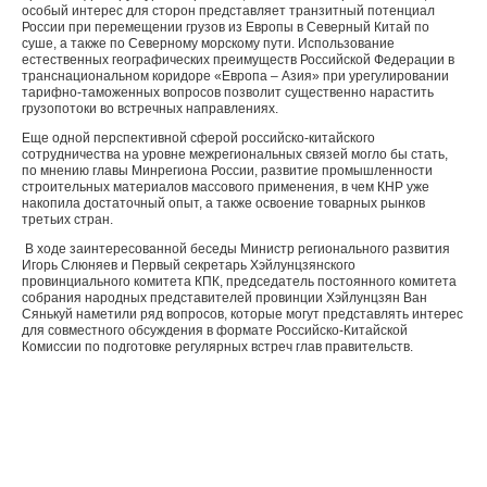
особый интерес для сторон представляет транзитный потенциал
России при перемещении грузов из Европы в Северный Китай по
суше, а также по Северному морскому пути. Использование
естественных географических преимуществ Российской Федерации в
транснациональном коридоре «Европа – Азия» при урегулировании
тарифно-таможенных вопросов позволит существенно нарастить
грузопотоки во встречных направлениях.
Еще одной перспективной сферой российско-китайского
сотрудничества на уровне межрегиональных связей могло бы стать,
по мнению главы Минрегиона России, развитие промышленности
строительных материалов массового применения, в чем КНР уже
накопила достаточный опыт, а также освоение товарных рынков
третьих стран.
В ходе заинтересованной беседы Министр регионального развития
Игорь Слюняев и Первый секретарь Хэйлунцзянского
провинциального комитета КПК, председатель постоянного комитета
собрания народных представителей провинции Хэйлунцзян Ван
Сянькуй наметили ряд вопросов, которые могут представлять интерес
для совместного обсуждения в формате Российско-Китайской
Комиссии по подготовке регулярных встреч глав правительств.