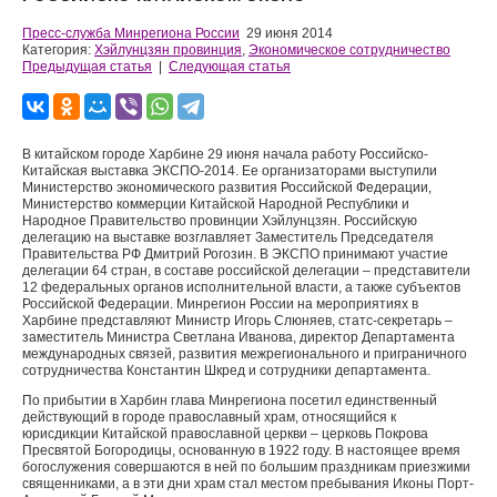
Пресс-служба Минрегиона России
29 июня 2014
Категория:
Хэйлунцзян провинция
,
Экономическое сотрудничество
Предыдущая статья
|
Следующая статья
В китайском городе Харбине 29 июня начала работу Российско-
Китайская выставка ЭКСПО-2014. Ее организаторами выступили
Министерство экономического развития Российской Федерации,
Министерство коммерции Китайской Народной Республики и
Народное Правительство провинции Хэйлунцзян. Российскую
делегацию на выставке возглавляет Заместитель Председателя
Правительства РФ Дмитрий Рогозин. В ЭКСПО принимают участие
делегации 64 стран, в составе российской делегации – представители
12 федеральных органов исполнительной власти, а также субъектов
Российской Федерации. Минрегион России на мероприятиях в
Харбине представляют Министр Игорь Слюняев, статс-секретарь –
заместитель Министра Светлана Иванова, директор Департамента
международных связей, развития межрегионального и приграничного
сотрудничества Константин Шкред и сотрудники департамента.
По прибытии в Харбин глава Минрегиона посетил единственный
действующий в городе православный храм, относящийся к
юрисдикции Китайской православной церкви – церковь Покрова
Пресвятой Богородицы, основанную в 1922 году. В настоящее время
богослужения совершаются в ней по большим праздникам приезжими
священниками, а в эти дни храм стал местом пребывания Иконы Порт-