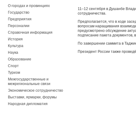
О городах и провинциях
11–12 сентября в Душанбе Влад
Государство
сотрудничества.
Предприятия
Предполагается, что в ходе зас
Персоналии
вопросам наращивания взаимодей
предусмотрено обсуждение акту
Справочная информация
подписание пакета документов,
История
По завершении саммита в Таджи
Культура
Президент России также проведё
Наука
Образование
Спорт
Туризм
Межгосударственные и
межрегиональные связи
Экономическое сотрудничество
Выставки, ярмарки, форумы
Народная дипломатия