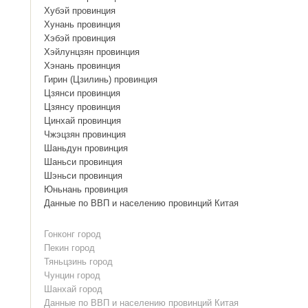
Хубэй провинция
Хунань провинция
Хэбэй провинция
Хэйлунцзян провинция
Хэнань провинция
Гирин (Цзилинь) провинция
Цзянси провинция
Цзянсу провинция
Цинхай провинция
Чжэцзян провинция
Шаньдун провинция
Шаньси провинция
Шэньси провинция
Юньнань провинция
Данные по ВВП и населению провинций Китая
Гонконг город
Пекин город
Тяньцзинь город
Чунцин город
Шанхай город
Данные по ВВП и населению провинций Китая