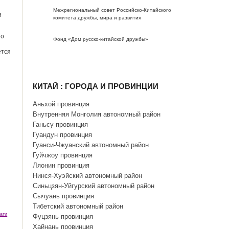
Межрегиональный совет Российско-Китайского
и
комитета дружбы, мира и развития
но
Фонд «Дом русско-китайской дружбы»
ется
КИТАЙ : ГОРОДА И ПРОВИНЦИИ
Аньхой провинция
Внутренняя Монголия автономный район
Ганьсу провинция
Гуандун провинция
Гуанси-Чжуанский автономный район
Гуйчжоу провинция
Ляонин провинция
Нинся-Хуэйский автономный район
Синьцзян-Уйгурский автономный район
Сычуань провинция
Тибетский автономный район
ати
Фуцзянь провинция
Хайнань провинция