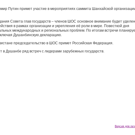
имир Путин примет участие в мероприятиях саммита Шанхайской организаци
едания Совета глав государств – членов ШОС основное внимание будет уделе
ствия в рамках организации и укрепления её роли в мире. Повесткой дня
альных международных и региональных проблем. По итогам встречи планиру
 включая Душанбинскую декларацию.
кистане председательство в ШОС примет Российская Федерация.
т в Душанбе ряд встреч с лидерами зарубежных государств.
Версия для печ