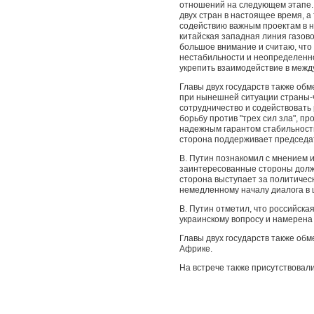
отношений на следующем этапе. 
двух стран в настоящее время, а
содействию важным проектам в н
китайская западная линия газов
большое внимание и считаю, что
нестабильности и неопределенно
укрепить взаимодействие в межд
Главы двух государств также об
при нынешней ситуации страны-
сотрудничество и содействовать 
борьбу против "трех сил зла", п
надежным гарантом стабильности
сторона поддерживает председат
В. Путин познакомил с мнением и
заинтересованные стороны должн
сторона выступает за политическ
немедленному началу диалога в 
В. Путин отметил, что российск
украинскому вопросу и намерена
Главы двух государств также об
Африке.
На встрече также присутствовал