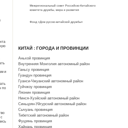
Межрегиональный совет Российско-Китайского
комитета дружбы, мира и развития
и
Фонд «Дом русско-китайской дружбы»
ента
ьную
КИТАЙ : ГОРОДА И ПРОВИНЦИИ
Аньхой провинция
е
ать
Внутренняя Монголия автономный район
Ганьсу провинция
ам и
Гуандун провинция
Гуанси-Чжуанский автономный район
ать
Гуйчжоу провинция
ы по
Ляонин провинция
Нинся-Хуэйский автономный район
Синьцзян-Уйгурский автономный район
Сычуань провинция
тво
Тибетский автономный район
 с
Фуцзянь провинция
лись
Хайнань провинция