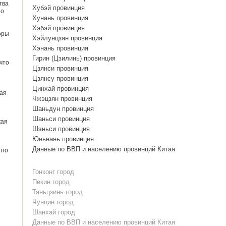
тва
Хубэй провинция
по
Хунань провинция
Хэбэй провинция
оры
Хэйлунцзян провинция
Хэнань провинция
Гирин (Цзилинь) провинция
что
Цзянси провинция
Цзянсу провинция
Цинхай провинция
кая
Чжэцзян провинция
Шаньдун провинция
Шаньси провинция
кая
Шэньси провинция
Юньнань провинция
Данные по ВВП и населению провинций Китая
 по
Гонконг город
Пекин город
Тяньцзинь город
Чунцин город
Шанхай город
Данные по ВВП и населению провинций Китая