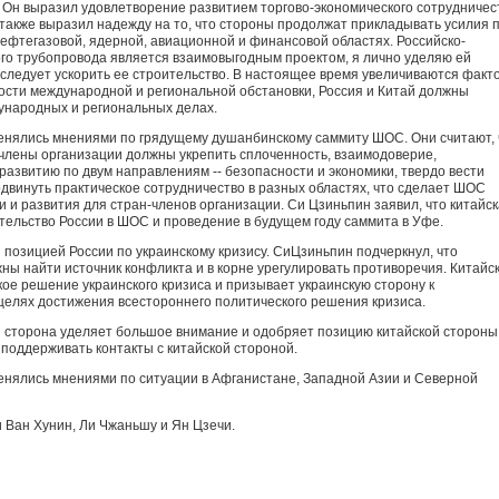
Он выразил удовлетворение развитием торгово-экономического сотрудничес
 также выразил надежду на то, что стороны продолжат прикладывать усилия 
ефтегазовой, ядерной, авиационной и финансовой областях. Российско-
ого трубопровода является взаимовыгодным проектом, я лично уделяю ей
 следует ускорить ее строительство. В настоящее время увеличиваются факт
сти международной и региональной обстановки, Россия и Китай должны
ународных и региональных делах.
менялись мнениями по грядущему душанбинскому саммиту ШОС. Они считают, 
члены организации должны укрепить сплоченность, взаимодоверие,
развитию по двум направлениям -- безопасности и экономики, твердо вести
родвинуть практическое сотрудничество в разных областях, что сделает ШОС
 и развития для стран-членов организации. Си Цзиньпин заявил, что китайс
ельство России в ШОС и проведение в будущем году саммита в Уфе.
 позицией России по украинскому кризису. СиЦзиньпин подчеркнул, что
ы найти источник конфликта и в корне урегулировать противоречия. Китайс
ое решение украинского кризиса и призывает украинскую сторону к
целях достижения всестороннего политического решения кризиса.
ая сторона уделяет большое внимание и одобряет позицию китайской стороны
 поддерживать контакты с китайской стороной.
менялись мнениями по ситуации в Афганистане, Западной Азии и Северной
и Ван Хунин, Ли Чжаньшу и Ян Цзечи.