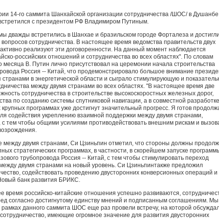
ерии 14-го саммита Шанхайской организации сотрудничества /ШОС/ в Душанбе
встретился с президентом РФ Владимиром Путиным.
мы дважды встретились в Шанхае и бразильском городе Форталеза и достигл
 вопросов сотрудничества. В настоящее время ведомства правительств двух
активно реализуют эти договоренности. На данный момент наблюдается
йско-российских отношений и сотрудничества во всех областях". По словам
го месяца В. Путин лично присутствовал на церемонии начала строительства
провода Россия -- Китай, что продемонстрировало большое внимание презид
я странами в энергетической области и сыграло стимулирующую и показател
удничества между двумя странами во всех областях. "В настоящее время две
жность сотрудничества в строительстве высокоскоростных железных дорог,
тва по созданию системы спутниковой навигации, а в совместной разработк
 крупных программах уже достигнут значительный прогресс. Я готов продолж
ля содействия укреплению взаимной поддержки между двумя странами,
 с тем чтобы общими усилиями противодействовать внешним рискам и вызов
возрождения.
е между двумя странами, Си Цзиньпин отметил, что стороны должны продолж
пных стратегических программах, в частности, в скорейшем запуске программ
зового трубопровода Россия -- Китай, с тем чтобы стимулировать переход
 между двумя странами на новый уровень. Си Цзиньпинтакже предложил
чество, содействовать проведению двусторонних конверсионных операций и
Новый банк развития БРИКС.
щее время российско-китайские отношения успешно развиваются, сотрудничес
ред согласно достигнутому единству мнений и подписанным соглашениям. Мы
рамках данного саммита ШОС еще раз провели встречу, на которой обсужда
сотрудничество, имеющие огромное значение для развития двусторонних