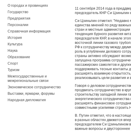
О городах и провинциях
11 сентября 2014 года в преддв
Государство
председатель КНР Си Цзиньпин 
Предприятия
Си Цзиньпин отметил: "Недавно 
Персоналии
единства мнений по ряду важных
стран и местные администрации 
Справочная информация
тенденция бурного развития кита
История
председателя КНР, в начале это
восточной линии газового трубо
Культура
РФ к сотрудничеству между двум
Наука
роль в углублении делового сотр
страны активно обсуждают возмо
Образование
запущена программа сотрудничес
Спорт
пассажирских самолетов и других
поддерживать тесные контакты д
Туризм
расширять взаимную открытость,
Межгосударственные и
реализовывать цели развития и 
межрегиональные связи
Говоря о деловом сотрудничеств
Экономическое сотрудничество
продвигать сотрудничество в кру
Выставки, ярмарки, форумы
строительству западной линии га
энергетического сотрудничества
Народная дипломатия
расширять финансовое сотрудни
совместными усилиями строить 
В. Путин отметил, что в настоя
в разных областях движется впе
председателем Си Цзиньпином в 
важные вопросы и двустороннее 