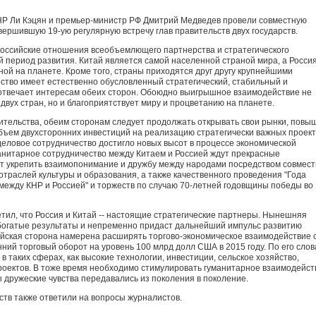
НР Ли Кэцян и премьер-министр РФ Дмитрий Медведев провели совместную
ершившую 19-ую регулярную встречу глав правительств двух государств.
-российские отношения всеобъемлющего партнерства и стратегического
 период развития. Китай является самой населенной страной мира, а Россия
ой на планете. Кроме того, страны приходятся друг другу крупнейшими
ество имеет естественно обусловленный стратегический, стабильный и
 отвечает интересам обеих сторон. Обоюдно выигрышное взаимодействие не
двух стран, но и благоприятствует миру и процветанию на планете.
вительства, обеим сторонам следует продолжать открывать свои рынки, повы
объем двухсторонних инвестиций на реализацию стратегически важных проект
деловое сотрудничество достигло новых высот в процессе экономической
анитарное сотрудничество между Китаем и Россией ждут прекрасные
ит укрепить взаимопонимание и дружбу между народами посредством совмес
отраслей культуры и образования, а также качественного проведения "Года
ежду КНР и Россией" и торжеств по случаю 70-летней годовщины победы во
етил, что Россия и Китай -- настоящие стратегические партнеры. Нынешняя
 богатые результаты и непременно придаст дальнейший импульс развитию
йская сторона намерена расширять торгово-экономическое взаимодействие 
ний торговый оборот на уровень 100 млрд долл США в 2015 году. По его слов
в таких сферах, как высокие технологии, инвестиции, сельское хозяйство,
оектов. В тоже время необходимо стимулировать гуманитарное взаимодейст
 дружеские чувства передавались из поколения в поколение.
ств также ответили на вопросы журналистов.