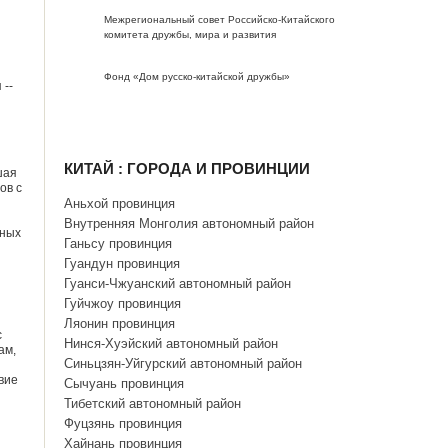
Межрегиональный совет Российско-Китайского
комитета дружбы, мира и развития
Фонд «Дом русско-китайской дружбы»
 --
КИТАЙ : ГОРОДА И ПРОВИНЦИИ
шая
ов с
Аньхой провинция
Внутренняя Монголия автономный район
тных
Ганьсу провинция
Гуандун провинция
Гуанси-Чжуанский автономный район
Гуйчжоу провинция
Ляонин провинция
с
Нинся-Хуэйский автономный район
ам,
Синьцзян-Уйгурский автономный район
вие
Сычуань провинция
Тибетский автономный район
Фуцзянь провинция
Хайнань провинция