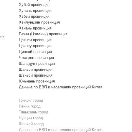
Хубэй провинция
Хунань провинция
Хэбэй провинция
Хэйлунцзян провинция
Хэнань провинция
Гирин (Цзилинь) провинция
ати
Цзянси провинция
Цзянсу провинция
Цинхай провинция
Чжэцзян провинция
Шаньдун провинция
Шаньси провинция
Шэньси провинция
Юньнань провинция
Данные по ВВП и населению провинций Китая
Гонконг город
Пекин город
Тяньцзинь город
Чунцин город
Шанхай город
Данные по ВВП и населению провинций Китая