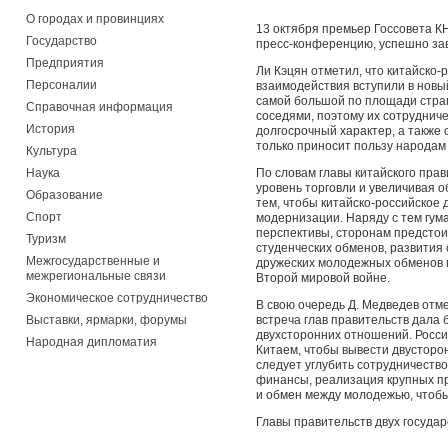
О городах и провинциях
13 октября премьер Госсовета К
Государство
пресс-конференцию, успешно зав
Предприятия
Ли Кэцян отметил, что китайско
Персоналии
взаимодействия вступили в новый
самой большой по площади стран
Справочная информация
соседями, поэтому их сотруднич
История
долгосрочный характер, а также
только приносит пользу народам 
Культура
Наука
По словам главы китайского пра
уровень торговли и увеличивая 
Образование
тем, чтобы китайско-российское 
Спорт
модернизации. Наряду с тем гум
перспективы, сторонам предсто
Туризм
студенческих обменов, развития 
Межгосударственные и
дружеских молодежных обменов м
межрегиональные связи
Второй мировой войне.
Экономическое сотрудничество
В свою очередь Д. Медведев отм
Выставки, ярмарки, форумы
встреча глав правительств дала
двухсторонних отношений. Росси
Народная дипломатия
Китаем, чтобы вывести двусторон
следует углубить сотрудничество 
финансы, реализация крупных пр
и обмен между молодежью, чтобы
Главы правительств двух государ