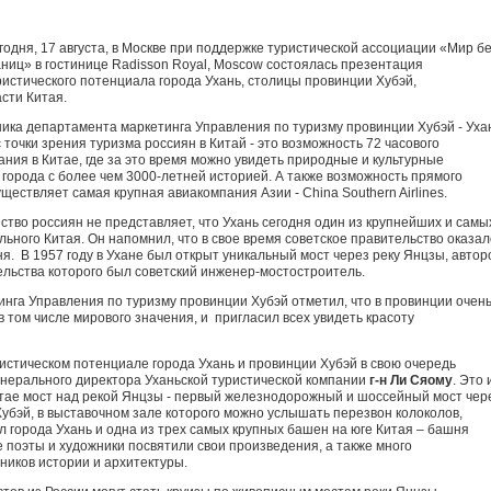
годня, 17 августа, в Москве при поддержке туристической ассоциации «Мир б
аниц» в гостинице Radisson Royal, Moscow состоялась презентация
ристического потенциала города Ухань, столицы провинции Хубэй,
сти Китая.
ника департамента маркетинга Управления по туризму провинции Хубэй - Уха
точки зрения туризма россиян в Китай - это возможность 72 часового
ния в Китае, где за это время можно увидеть природные и культурные
города с более чем 3000-летней историей. А также возможность прямого
ществляет самая крупная авиакомпания Азии - China Southern Airlines.
ство россиян не представляет, что Ухань сегодня один из крупнейших и самы
ьного Китая. Он напомнил, что в свое время советское правительство оказал
я. В 1957 году в Ухане был открыт уникальный мост через реку Янцзы, автор
ельства которого был советский инженер-мостостроитель.
нга Управления по туризму провинции Хубэй отметил, что в провинции очен
 том числе мирового значения, и пригласил всех увидеть красоту
истическом потенциале города Ухань и провинции Хубэй в свою очередь
нерального директора Уханьской туристической компании
г-н Ли Сяому
. Это 
тае мост над рекой Янцзы - первый железнодорожный и шоссейный мост чер
Хубэй, в выставочном зале которого можно услышать перезвон колоколов,
л города Ухань и одна из трех самых крупных башен на юге Китая – башня
 поэты и художники посвятили свои произведения, а также много
ников истории и архитектуры.