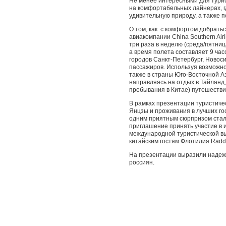
Не менее интересными для турис
на комфортабельных лайнерах, г
удивительную природу, а также п
О том, как с комфортом добрать
авиакомпании China Southern Airl
три раза в неделю (среда/пятниц
а время полета составляет 9 ча
городов Санкт-Петербург, Новос
пассажиров. Используя возможнос
также в страны Юго-Восточной Аз
направляясь на отдых в Тайланд,
пребывания в Китае) путешестви
В рамках презентации туристичес
Янцзы и проживания в лучших го
одним приятным сюрпризом стали
приглашение принять участие в и
международной туристической выст
китайским гостям Флотилия Raddi
На презентации выразили надежд
россиян.