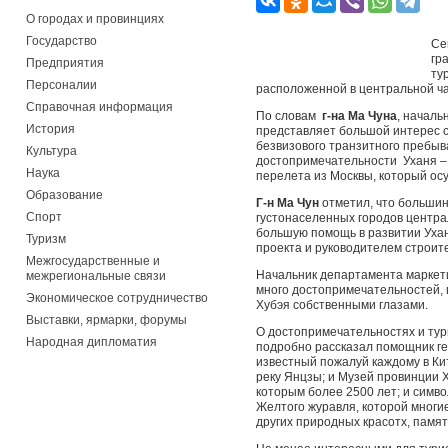
О городах и провинциях
Государство
Се
гр
Предприятия
ту
Персоналии
расположенной в центральной ча
Справочная информация
По словам
г-на Ма Чуна
, началь
История
представляет большой интерес с 
безвизового транзитного пребыва
Культура
достопримечательности Уханя – 
Наука
перелета из Москвы, который осу
Образование
Г-н Ма Чун
отметил, что большин
Спорт
густонаселенных городов централ
большую помощь в развитии Ухан
Туризм
проекта и руководителем строит
Межгосударственные и
Начальник департамента маркети
межрегиональные связи
много достопримечательностей, в
Экономическое сотрудничество
Хубэя собственными глазами.
Выставки, ярмарки, форумы
О достопримечательностях и тур
Народная дипломатия
подробно рассказал помощник ге
известный пожалуй каждому в Ки
реку Янцзы; и Музей провинции 
которым более 2500 лет; и симво
Желтого журавля, которой многие
других природных красотх, памят