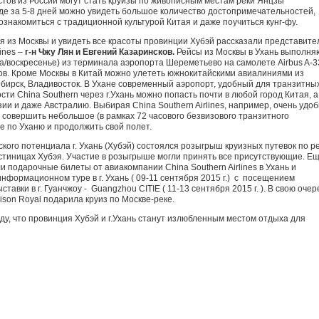
тов из России могут стать круизы по живописным местам реки Янцзы
де за 5-8 дней можно увидеть большое количество достопримечательностей,
ознакомиться с традиционной культурой Китая и даже поучиться кунг-фу.
ся из Москвы и увидеть все красоты провинции Хубэй рассказали представите
ines –
г-н Чжу Лян и Евгений Казаринсков.
Рейсы из Москвы в Ухань выполня
а/воскресенье) из терминала аэропорта Шереметьево на самолете Airbus A-3
сов. Кроме Москвы в Китай можно улететь южнокитайскими авиалиниями из
ибирск, Владивосток. В Ухане современный аэропорт, удобный для транзитны
ти China Southern через г.Ухань можно попасть почти в любой город Китая, а
ии и даже Австралию. Выбирая China Southern Airlines, например, очень удоб
 совершить небольшое (в рамках 72 часового безвизового транзитного
е по Уханю и продолжить свой полет.
кого потенциала г. Ухань (Хубэй) состоялся розыгрыш круизных путевок по р
стиницах Хубэя. Участие в розыгрыше могли принять все присутствующие. Е
 подарочные билеты от авиакомпании China Southern Airlines в Ухань и
нформационном туре в г. Ухань ( 09-11 сентября 2015 г.) c посещением
авки в г. Гуанчжоу - Guangzhou CITIE ( 11-13 сентября 2015 г. ). В свою очер
son Royal подарила круиз по Москве-реке.
у, что провинция Хубэй и г.Ухань станут излюбленным местом отдыха для