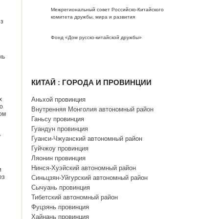
Межрегиональный совет Российско-Китайского
комитета дружбы, мира и развития
ез
Фонд «Дом русско-китайской дружбы»
нь
КИТАЙ : ГОРОДА И ПРОВИНЦИИ
х
Аньхой провинция
о
Внутренняя Монголия автономный район
ом
Ганьсу провинция
Гуандун провинция
ь
Гуанси-Чжуанский автономный район
Гуйчжоу провинция
Ляонин провинция
Нинся-Хуэйский автономный район
и
ез
Синьцзян-Уйгурский автономный район
Сычуань провинция
Тибетский автономный район
Фуцзянь провинция
Хайнань провинция