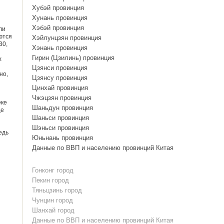
Хубэй провинция
Хунань провинция
Хэбэй провинция
ли
ются
Хэйлунцзян провинция
30,
Хэнань провинция
Гирин (Цзилинь) провинция
х
Цзянси провинция
но,
Цзянсу провинция
Цинхай провинция
Чжэцзян провинция
еке
Шаньдун провинция
ще
Шаньси провинция
Шэньси провинция
едь
Юньнань провинция
Данные по ВВП и населению провинций Китая
Гонконг город
Пекин город
Тяньцзинь город
Чунцин город
Шанхай город
Данные по ВВП и населению провинций Китая