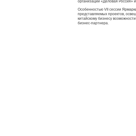
организации «Деловая Россия» и
Особенностью VII сессии Ярмарк
представляемых проектов, осве
китайскому бизнесу возможности
бизнес-партнера.