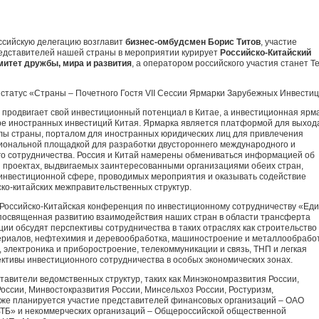
ссийскую делегацию возглавит
бизнес-омбудсмен Борис Титов
, участие
едставителей нашей страны в мероприятии курирует
Российско-Китайский
митет дружбы, мира и развития
, а оператором российского участия станет T
статус «Страны – Почетного Гостя VII Сессии Ярмарки Зарубежных Инвестиц
о продвигает свой инвестиционный потенциал в Китае, а инвестиционная ярм
ере иностранных инвестиций Китая. Ярмарка является платформой для выход
лы страны, порталом для иностранных юридических лиц для привлечения
иональной площадкой для разработки двустороннего международного и
го сотрудничества. Россия и Китай намерены обмениваться информацией об
 проектах, выдвигаемых заинтересованными организациями обеих стран,
 инвестиционной сфере, проводимых мероприятия и оказывать содействие
ко-китайских межправительственных структур.
я Российско-Китайская конференция по инвестиционному сотрудничеству «Ед
 посвященная развитию взаимодействия наших стран в области трансферта
ии обсудят перспективы сотрудничества в таких отраслях как строительство
ериалов, нефтехимия и деревообработка, машиностроение и металлообработ
 электроника и приборостроение, телекоммуникации и связь, ТНП и легкая
ктивы инвестиционного сотрудничества в особых экономических зонах.
тавители ведомственных структур, таких как Минэкономразвития России,
оссии, Минвостокразвития России, Минсельхоз России, Ростуризм,
кже планируется участие представителей финансовых организаций – ОАО
ВТБ» и некоммерческих организаций – Общероссийской общественной