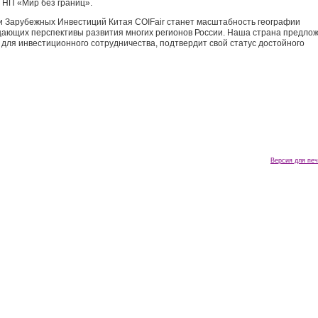
 НП «Мир без границ».
и Зарубежных Инвестиций Китая COIFair станет масштабность географии
щающих перспективы развития многих регионов России. Наша страна предло
 для инвестиционного сотрудничества, подтвердит свой статус достойного
Версия для печ