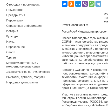
О городах и провинциях
Государство
Ро
Предприятия
пр
Персоналии
ко
Profit Consultant Ltd.
Справочная информация
История
Российской Федерации присвоен 
Культура
Россия в последние годы активн
Наука
COIFair – главное событие в сф
китайских предприятий за преде
Образование
китайских инвестиций и професс
Спорт
многостороннего инвестиционно
инвестиционных предложениях и
Туризм
законодательстве обеих стран в
Межгосударственные и
работе соответствующих российс
межрегиональные связи
В рамках COIFair 2015 состоитс
Экономическое сотрудничество
пояс современных технологий»,
Выставки, ярмарки, форумы
технологий. Участники конференц
производство строительных мат
Народная дипломатия
сфера гостеприимства и туризма,
промышленность, а также перспе
Участие в выставке примут предс
Минстрой России, Минпромторг Р
Россотрудничество, РОСОЭЗ, та
«Сбербанк России», ОАО «Банк 