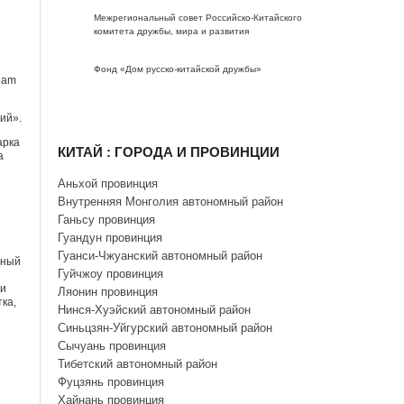
Межрегиональный совет Российско-Китайского
комитета дружбы, мира и развития
Фонд «Дом русско-китайской дружбы»
eam
ий».
арка
КИТАЙ : ГОРОДА И ПРОВИНЦИИ
а
Аньхой провинция
Внутренняя Монголия автономный район
Ганьсу провинция
Гуандун провинция
Гуанси-Чжуанский автономный район
иный
Гуйчжоу провинция
 и
Ляонин провинция
ка,
Нинся-Хуэйский автономный район
Синьцзян-Уйгурский автономный район
Сычуань провинция
Тибетский автономный район
Фуцзянь провинция
Хайнань провинция