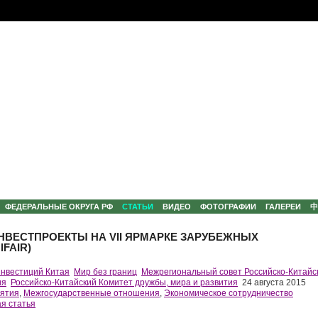
ФЕДЕРАЛЬНЫЕ ОКРУГА РФ
СТАТЬИ
ВИДЕО
ФОТОГРАФИИ
ГАЛЕРЕИ
НВЕСТПРОЕКТЫ НА VII ЯРМАРКЕ ЗАРУБЕЖНЫХ
FAIR)
Инвестиций Китая
Мир без границ
Межрегиональный совет Российско-Китайс
ия
Российско-Китайский Комитет дружбы, мира и развития
24 августа 2015
ятия
,
Межгосударственные отношения
,
Экономическое сотрудничество
я статья