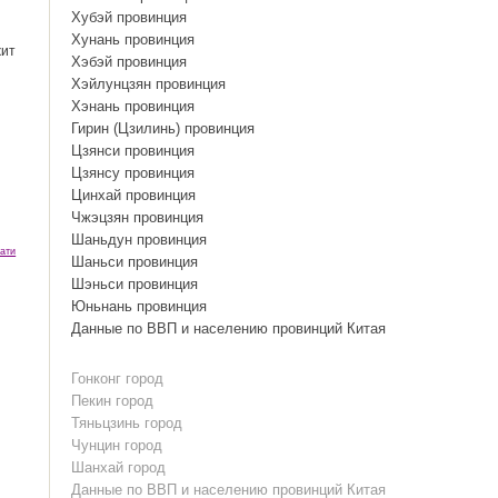
Хубэй провинция
Хунань провинция
жит
Хэбэй провинция
Хэйлунцзян провинция
Хэнань провинция
Гирин (Цзилинь) провинция
Цзянси провинция
Цзянсу провинция
Цинхай провинция
Чжэцзян провинция
Шаньдун провинция
ати
Шаньси провинция
Шэньси провинция
Юньнань провинция
Данные по ВВП и населению провинций Китая
Гонконг город
Пекин город
Тяньцзинь город
Чунцин город
Шанхай город
Данные по ВВП и населению провинций Китая