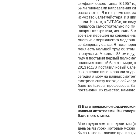
симфонического танца. В 1957 го
были пионерами направления сим
развивается. Я в то время еще 
искусство балетмейстера, и я вп
знали. Но там, в ГИТИСе, не ве
пришлось самостоятельно почти 
говорят все критики, историки б
все-таки перешел на современный
много из американского модерна.
contemporary dance. Я тоже пер
меня есть большой труд об этом. 
вернулся из Москвы в 88-ом году
году я поставил первый полноме
полнометражный балет в мире, п
2013 году я поставил новый бале
совершенно нивелировали эту раз
сегодня я могу на равных смотре
смотрели снизу вверх, а сейчас 
балетмейстеры, профессора. За 
постановки, их качество, намног
8) Вы в прекрасной физической
нашими читателями! Вы говорил
балетного станка.
Мне трудно чем-то поделиться (с
день были уроки, которые можно
было такое негласное правило, ч