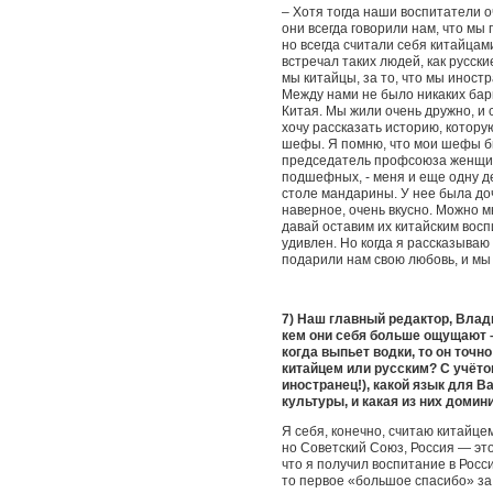
– Хотя тогда наши воспитатели оч
они всегда говорили нам, что мы
но всегда считали себя китайцами
встречал таких людей, как русски
мы китайцы, за то, что мы иностр
Между нами не было никаких барье
Китая. Мы жили очень дружно, и 
хочу рассказать историю, котору
шефы. Я помню, что мои шефы бы
председатель профсоюза женщина
подшефных, - меня и еще одну де
столе мандарины. У нее была доч
наверное, очень вкусно. Можно м
давай оставим их китайским восп
удивлен. Но когда я рассказываю
подарили нам свою любовь, и 
7) Наш главный редактор, Влад
кем они себя больше ощущают –
когда выпьет водки, то он точн
китайцем или русским? С учёто
иностранец!), какой язык для В
культуры, и какая из них домин
Я себя, конечно, считаю китайце
но Советский Союз, Россия — это 
что я получил воспитание в Росс
то первое «большое спасибо» за 