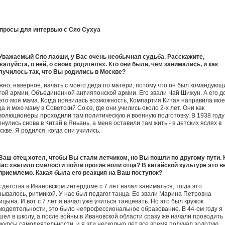
просы для интервью с Сяо Сухуа
 Уважаемый Сяо лаоши, у Вас очень необычная судьба. Расскажите,
жалуйста, о ней, о своих родителях. Кто они были, чем занимались, и как
лучилось так, что Вы родились в Москве?
жно, наверное, начать с моего деда по матери, потому что он был командующ
той армии, Объединенной антияпонской армии. Его звали Чай Шижун. А его д
это моя мама. Когда появилась возможность, Компартия Китая направила мое
ца и мою маму в Советский Союз, где они учились около 2-х лет. Они как
волюционеры проходили там политическую и военную подготовку. В 1938 году
рнулись снова в Китай в Яньань, а меня оставили там жить - в детских яслях в
скве. Я родился, когда они учились.
 Ваш отец хотел, чтобы Вы стали летчиком, но Вы пошли по другому пути. 
Вас хватило смелости пойти против воли отца? В китайской культуре это в
приемлемо. Какая была его реакция на Ваш поступок?
с детства в Ивановском интердоме с 7 лет начал заниматься, тогда это
зывалось, ритмикой. У нас был педагог танца. Ее звали Марина Петровна
ицына. И вот с 7 лет я начал уже учиться танцевать. Но это был кружок
модеятельности, это было непрофессиональное образование. В 44-ом году я
шел в школу, а после войны в Ивановской области сразу же начали проводить
нкурсы самодеятельности, и я эти несколько лет все время получал золотую