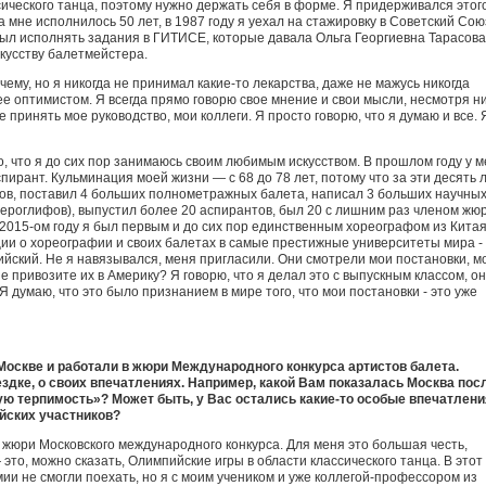
ического танца, поэтому нужно держать себя в форме. Я придерживался этог
да мне исполнилось 50 лет, в 1987 году я уехал на стажировку в Советский Сою
был исполнять задания в ГИТИСЕ, которые давала Ольга Георгиевна Тарасова
кусству балетмейстера.
чему, но я никогда не принимал какие-то лекарства, даже не мажусь никогда
е оптимистом. Я всегда прямо говорю свое мнение и свои мысли, несмотря н
не принять мое руководство, мои коллеги. Я просто говорю, что я думаю и все. 
о, что я до сих пор занимаюсь своим любимым искусством. В прошлом году у 
ирант. Кульминация моей жизни — с 68 до 78 лет, потому что за эти десять л
ов, поставил 4 больших полнометражных балета, написал 3 больших научны
иероглифов), выпустил более 20 аспирантов, был 20 с лишним раз членом жю
2015-ом году я был первым и до сих пор единственным хореографом из Китая
ции о хореографии и своих балетах в самые престижные университеты мира -
йский. Не я навязывался, меня пригласили. Они смотрели мои постановки, м
е привозите их в Америку? Я говорю, что я делал это с выпускным классом, о
Я думаю, что это было признанием в мире того, что мои постановки - это уже
 Москве и работали в жюри Международного конкурса артистов балета.
ездке, о своих впечатлениях. Например, какой Вам показалась Москва пос
ю терпимость»? Может быть, у Вас остались какие-то особые впечатлени
йских участников?
 жюри Московского международного конкурса. Для меня это большая честь,
это, можно сказать, Олимпийские игры в области классического танца. В этот
мии не смогли поехать, но я с моим учеником и уже коллегой-профессором из