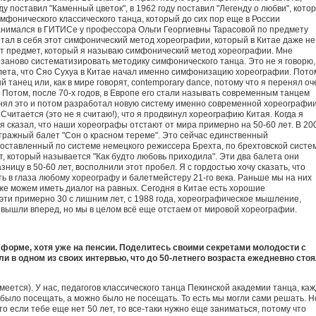
ду поставил "Каменный цветок", в 1962 году поставил "Легенду о любви", кото
фонического классического танца, который до сих пор еще в России
занимался в ГИТИСе у профессора Ольги Георгиевны Тарасовой по предмету
итал в себя этот симфонический метод хореографии, который в Китае даже не
дут предмет, который я называю симфонический метод хореографии. Мне
заново систематизировать методику симфонического танца. Это не я говорю,
алета, что Сяо Сухуа в Китае начал именно симфонизацию хореографии. Пото
 танец или, как в мире говорят, contemporary dance, потому что я перенял оч
 Потом, после 70-х годов, в Европе его стали называть современным танцем
енял это и потом разработал новую систему именно современной хореографии
Считается (это не я считаю!), что я продвинул хореографию Китая. Когда я
, я сказал, что наши хореографы отстают от мира примерно на 50-60 лет. В 20
тражный балет "Сон о красном тереме". Это сейчас единственный
оставленный по системе немецкого режиссера Брехта, по брехтовской систем
т, который называется "Как будто любовь приходила". Эти два балета они
ницу в 50-60 лет, восполнили этот пробел. Я с гордостью хочу сказать, что
ть в глаза любому хореографу и балетмейстеру 21-го века. Раньше мы на них
уже можем иметь диалог на равных. Сегодня в Китае есть хорошие
эти примерно 30 с лишним лет, с 1988 года, хореографическое мышление,
о вышли вперед, но мы в целом всё еще отстаем от мировой хореографии.
 форме, хотя уже на пенсии. Поделитесь своими секретами молодости с
и в одном из своих интервью, что до 50-летнего возраста ежедневно стоя
меется). У нас, педагогов классического танца Пекинской академии танца, ка
 было посещать, а можно было не посещать. То есть мы могли сами решать. Н
то если тебе еще нет 50 лет, то все-таки нужно еще заниматься, потому что