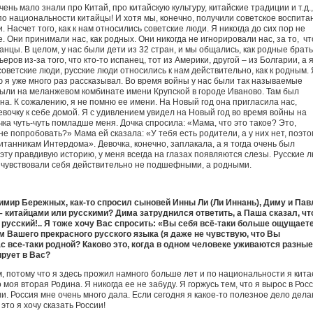
ень мало знали про Китай, про китайскую культуру, китайские традиции и т.д.,
 по национальности китайцы! И хотя мы, конечно, получили советское воспита
. Насчет того, как к нам относились советские люди. Я никогда до сих пор не
е. Они принимали нас, как родных. Они никогда не игнорировали нас, за то, чт
анцы. В целом, у нас были дети из 32 стран, и мы общались, как родные брать
ров из-за того, что кто-то испанец, тот из Америки, другой – из Болгарии, а я
советские люди, русские люди относились к нам действительно, как к родным. 
ю я уже много раз рассказывал. Во время войны у нас были так называемые
ли на меланжевом комбинате имени Крупской в городе Иваново. Там был
. К сожалению, я не помню ее имени. На Новый год она пригласила нас,
вочку к себе домой. Я с удивлением увидел на Новый год во время войны на
ка чуть-чуть помладше меня. Дочка спросила: «Мама, что это такое? Это,
не попробовать?» Мама ей сказала: «У тебя есть родители, а у них нет, поэто
итанникам Интердома». Девочка, конечно, заплакала, а я тогда очень был
 эту правдивую историю, у меня всегда на глазах появляются слезы. Русские 
мы чувствовали себя действительно не подшефными, а родными.
имир Бережных, как-то спросил сыновей Инны Ли (Ли Иннань), Диму и Пав
 китайцами или русскими? Дима затруднился ответить, а Паша сказал, чт
о русский!.. Я тоже хочу Вас спросить: «Вы себя всё-таки больше ощущает
м Вашего прекрасного русского языка (я даже не чувствую, что Вы
ас все-таки родной? Каково это, когда в одном человеке уживаются разные
ирует в Вас?
м, потому что я здесь прожил намного больше лет и по национальности я кита
моя вторая Родина. Я никогда ее не забуду. Я горжусь тем, что я вырос в Росс
ии. Россия мне очень много дала. Если сегодня я какое-то полезное дело дела
это я хочу сказать России!