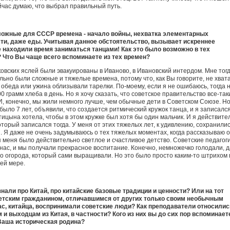
аки я сейчас думаю, что выбрал правильный путь.
сложные для СССР времена - начало войны, нехватка элементарных
ти, даже еды. Учитывая данное обстоятельство, вызывает искреннее
е находили время заниматься танцами! Как это было возможно в тех
 Что Вы чаще всего вспоминаете из тех времен?
сковских яслей были эвакуированы в Иваново, в Ивановский интердом. Мне тог
ельно были сложные и тяжелые времена, потому что, как Вы говорите, не хват
 обеда или ужина облизывали тарелки. По-моему, если я не ошибаюсь, тогда 
 грамм хлеба в день. Но я хочу сказать, что советское правительство все-так
И, конечно, мы жили немного лучше, чем обычные дети в Советском Союзе. Н
 было 7 лет, объявили, что создается ритмический кружок танца, и я записался
ицына хотела, чтобы в этом кружке был хотя бы один мальчик. И я действите
торый записался тогда. У меня от этих тяжелых лет, к удивлению, сохранили
 Я даже не очень задумываюсь о тех тяжелых моментах, когда рассказываю 
я меня было действительно светлое и счастливое детство. Советские педагоги
нас, и мы получали прекрасное воспитание. Конечно, немножечко голодали, 
го огорода, который сами выращивали. Но это было просто каким-то штрихом 
ей мере.
знали про Китай, про китайские базовые традиции и ценности? Или на тот
тским гражданином, отличавшимся от других только своим необычным
Вас, китайца, воспринимали советские люди? Как преподаватели относилис
и выходцам из Китая, в частности? Кого из них вы до сих пор вспоминает
Ваша историческая родина?