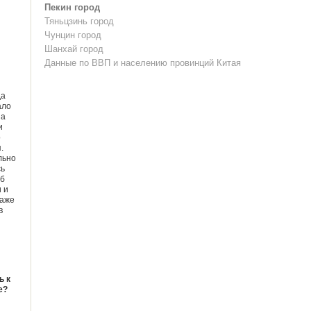
Пекин город
Тяньцзинь город
Чунцин город
Шанхай город
Данные по ВВП и населению провинций Китая
да
ало
на
и
о
.
льно
сь
об
 и
даже
в
ь к
е?