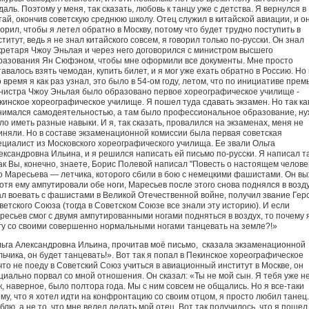
даль. Поэтому у меня, так сказать, любовь к танцу уже с детства. Я вернулся в
тай, окончив советскую среднюю школу. Отец служил в китайской авиации, и о
ворил, чтобы я летел обратно в Москву, потому что будет трудно поступить в
ститут, ведь я не знал китайского совсем, я говорил только по-русски. Он знал
кретаря Чжоу Эньлая и через него договорился с министром высшего
разования Ян Сюфэном, чтобы мне оформили все документы. Мне просто
тавалось взять чемодан, купить билет, и я мог уже ехать обратно в Россию. Но 
о время я как раз узнал, это было в 54-ом году, летом, что по инициативе прем
нистра Чжоу Эньлая было образовано первое хореографическое училище -
кинское хореографическое училище. Я пошел туда сдавать экзамен. Но так ка
нимался самодеятельностью, а там было профессиональное образование, н
ло иметь разные навыки. И я, так сказать, провалился на экзаменах, меня не
иняли. Но в составе экзаменационной комиссии была первая советская
ециалист из Московского хореографического училища. Ее звали Ольга
ександровна Ильина, и я решился написать ей письмо по-русски. Я написал та
ак Вы, конечно, знаете, Борис Полевой написал "Повесть о настоящем челове
о Маресьева — летчика, которого сбили в бою с немецкими фашистами. Он вы
хотя ему ампутировали обе ноги, Маресьев после этого снова поднялся в возду
ал воевать с фашистами в Великой Отечественной войне, получил звание Гер
ветского Союза (тогда в Советском Союзе все знали эту историю). И если
ресьев смог с двумя ампутированными ногами подняться в воздух, то почему 
гу со своими совершенно нормальными ногами танцевать на земле?!»
ьга Александровна Ильина, прочитав моё письмо, сказала экзаменационной
ьчика, он будет танцевать!». Вот так я попал в Пекинское хореографическое
 что не поеду в Советский Союз учиться в авиационный институт в Москве, он
циально порвал со мной отношения. Он сказал: «Ты не мой сын. Я тебя уже н
к, наверное, было полтора года. Мы с ним совсем не общались. Но я все-таки
у, что я хотел идти на конфронтацию со своим отцом, я просто любил танец.
блю, а не то, что мне велел делать мой отец. Вот так получилось, что я пошел