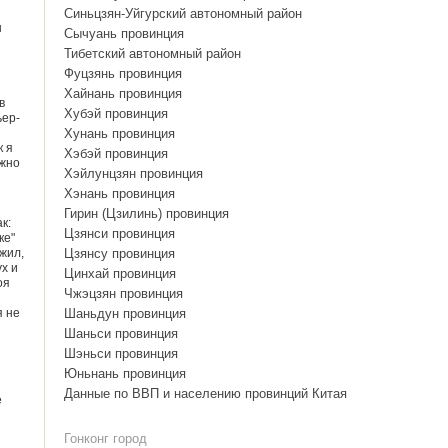
Синьцзян-Уйгурский автономный район
н
Сычуань провинция
Тибетский автономный район
Фуцзянь провинция
Хайнань провинция
в
Хубэй провинция
ьер-
Хунань провинция
к я
Хэбэй провинция
ужно
Хэйлунцзян провинция
Хэнань провинция
Гирин (Цзилинь) провинция
к:
Цзянси провинция
ке"
жил,
Цзянсу провинция
х и
Цинхай провинция
оя
Чжэцзян провинция
я не
Шаньдун провинция
Шаньси провинция
Шэньси провинция
Юньнань провинция
Данные по ВВП и населению провинций Китая
е
Гонконг город