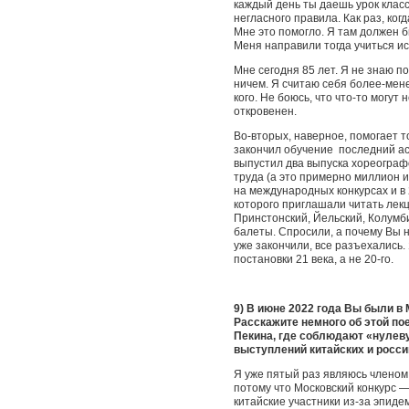
каждый день ты даешь урок класс
негласного правила. Как раз, ког
Мне это помогло. Я там должен 
Меня направили тогда учиться ис
Мне сегодня 85 лет. Я не знаю по
ничем. Я считаю себя более-мене
кого. Не боюсь, что что-то могут 
откровенен.
Во-вторых, наверное, помогает т
закончил обучение последний асп
выпустил два выпуска хореограф
труда (а это примерно миллион 
на международных конкурсах и в 
которого приглашали читать лек
Принстонский, Йельский, Колумби
балеты. Спросили, а почему Вы н
уже закончили, все разъехались. 
постановки 21 века, а не 20-го.
9) В июне 2022 года Вы были в
Расскажите немного об этой по
Пекина, где соблюдают «нулеву
выступлений китайских и росси
Я уже пятый раз являюсь членом
потому что Московский конкурс — 
китайские участники из-за эпиде