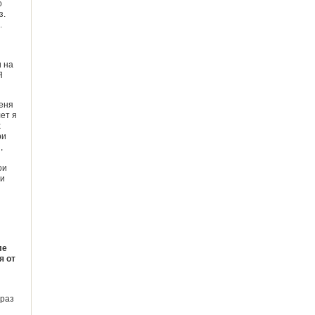
о
з.
.
и на
Я
меня
ет я
х
ри
,
ои
ни
ле
я от
 раз