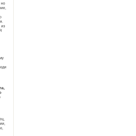
 но
ние,
о
я.
 из
Я
му
люди
ла,
о
е
ец,
ии,
ю,