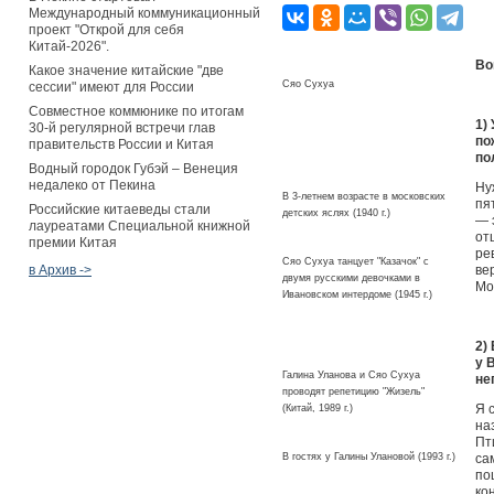
Международный коммуникационный
проект "Открой для себя
Китай-2026".
Во
Какое значение китайские "две
Сяо Сухуа
сессии" имеют для России
Совместное коммюнике по итогам
1)
30-й регулярной встречи глав
по
правительств России и Китая
по
Водный городок Губэй – Венеция
недалеко от Пекина
Ну
В 3-летнем возрасте в московских
пя
Российские китаеведы стали
детских яслях (1940 г.)
— 
лауреатами Специальной книжной
от
премии Китая
ре
Сяо Сухуа танцует "Казачок" с
в Архив ->
ве
двумя русскими девочками в
Мо
Ивановском интердоме (1945 г.)
2)
у 
Галина Уланова и Сяо Сухуа
не
проводят репетицию "Жизель"
Я 
(Китай, 1989 г.)
на
Пт
В гостях у Галины Улановой (1993 г.)
са
по
ко