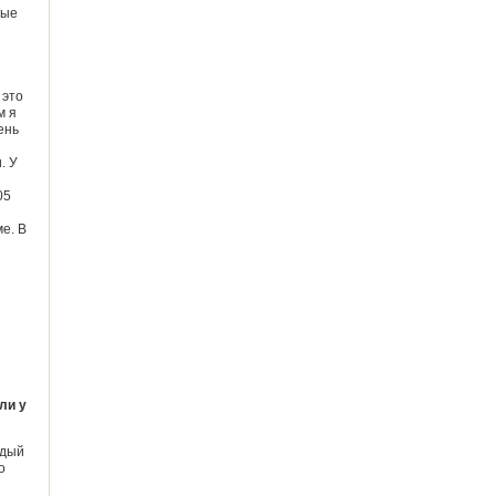
рые
 это
м я
ень
. У
05
е. В
ли у
ждый
о