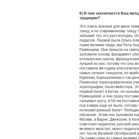
6) В чем заключается Ваш вкла
традицию?
Это очень близкая для меня тема
танцу, и по современному танцу. 
забывай тех, кто рыл колодец. О
педагоги. Первой была Ольга Ал
такие великие люди, как Петр А
Румянцева. Они пришли на смену 
заложили основу, фундамент обу
итальянская школа, французская 
лучшей из них, потому что она в
поставила методику классическог
самых лучших танцоров, по крайн
Нуреева, Барышникова и так дале
Пекинское хореографическое учи
хореографии, балетмейстера. Эт
первый балет в Китае, он назыв
Румянцевой, и они сразу постави
танцевал шута, в 59-ом поставили
пор в мире еще не было, потому ч
полнометражный балет "Лебединое
обучения. Этим они заложили на
Москве, в Варне, Джексоне, в Хел
советских педагогов, русской шко
великого маэстро, моего педагога
лет после Великой Октябрьской 
Он также один из самых великих 