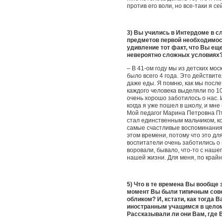
против его воли, но все-т
3) Вы учились в Интердоме в 
предметов первой необходимос
удивление тот факт, что Вы ещ
невероятно сложных условиях?
– В 41-ом году мы из детских мо
было всего 4 года. Это действит
даже еды. Я помню, как мы после
каждого человека выделяли по 100
очень хорошо заботилось о нас. 
когда я уже пошел в школу, и мне
Мой педагог Марина Петровна Пт
стал единственным мальчиком, ко
самые счастливые воспоминания.
этом времени, потому что это дл
воспитатели очень заботились о 
воровали, бывало, что-то с наше
нашей жизни. Для меня, по крайн
5) Что в те времена Вы вообще 
момент Вы были типичным сове
обликом? И, кстати, как тогда 
иностранным учащимся в целом 
Рассказывали ли они Вам, где 