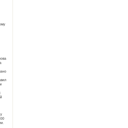
ому
нова
а
вано
авил
и
х
ой
 у
100
ии.