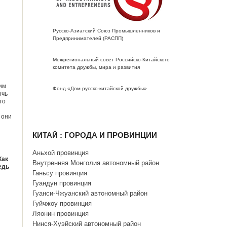
Русско-Азиатский Союз Промышленников и
Предпринимателей (РАСПП)
Межрегиональный совет Российско-Китайского
комитета дружбы, мира и развития
им
Фонд «Дом русско-китайской дружбы»
очь
го
 они
КИТАЙ : ГОРОДА И ПРОВИНЦИИ
Аньхой провинция
Как
Внутренняя Монголия автономный район
едь
Ганьсу провинция
Гуандун провинция
Гуанси-Чжуанский автономный район
Гуйчжоу провинция
Ляонин провинция
Нинся-Хуэйский автономный район