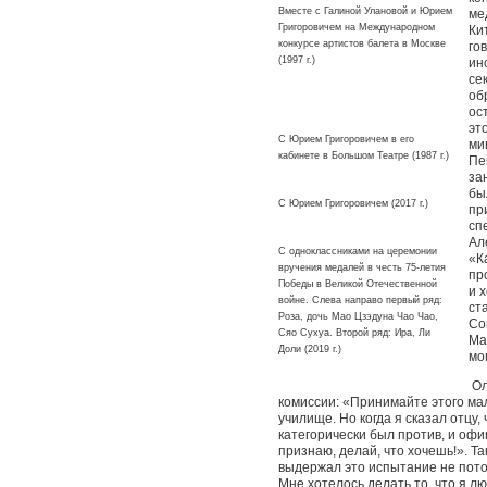
Вместе с Галиной Улановой и Юрием
ме
Григоровичем на Международном
Ки
конкурсе артистов балета в Москве
го
(1997 г.)
ин
се
об
ос
эт
С Юрием Григоровичем в его
ми
кабинете в Большом Театре (1987 г.)
Пе
за
бы
С Юрием Григоровичем (2017 г.)
пр
сп
Ал
С одноклассниками на церемонии
«К
вручения медалей в честь 75-летия
пр
Победы в Великой Отечественной
и 
войне. Слева направо первый ряд:
ст
Роза, дочь Мао Цзэдуна Чао Чао,
Со
Сяо Сухуа. Второй ряд: Ира, Ли
Ма
Доли (2019 г.)
мо
Ол
комиссии: «Принимайте этого мал
училище. Но когда я сказал отцу,
категорически был против, и офи
признаю, делай, что хочешь!». Та
выдержал это испытание не потом
Мне хотелось делать то, что я лю