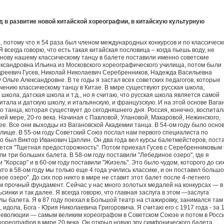
д в развитие новой китайской хореографии, в китайскую культурную
, потому что я 54 раза был членом международных конкурсов и по классическ
Я всегда говорю, что есть такая китайская пословица – когда пьешь воду, не
снову нашему классическому танцу в балете поставили именно советские
ександровна Ильина из Московского хореографического училища, потом были
ндреевич Гусев, Николай Николаевич Серебренников, Надежда Васильевна
Ольге Александровне. В те годы я застал всех советских педагогов, которые
чению классическому танцу в Китае. В мире существуют русская школа,
школа, датская школа и т.д., но я считаю, что русская школа является самой
питала и датскую школу, и итальянскую, и французскую. И на этой основе Вага
о танца, которая существует до сегодняшнего дня. Россия, конечно, воспитал
ей мере, 20-го века. Начиная с Павловой, Улановой, Макаровой, Нежинского,
е. Все они выходцы из Вагановской Академии танца. В 54-ом году было осно
лище. В 55-ом году Советский Союз послал нам первого специалиста по
о был Виктор Иванович Цаплин. Он два года вел курсы балетмейстеров, пост
ается "Тщетная предосторожность". Потом приехал Гусев с Серебренниковым 
ли три больших балета. В 58-ом году поставили "Лебединое озеро", где я
 "Корсар" и в 60-ом году поставили "Жизель". Это было чудом, которого до си
то в 58-ом году мы только еще 4 года учились классике, и он поставил больш
 озеро". До сих пор никто в мире не ставит этот балет после 4-летнего
м прочный фундамент. Сейчас у нас много золотых медалей на конкурсах — в
ьсинки и так далее. Я всегда говорю, что главная заслуга в этом —заслуга
лы балета. Я в 87 году поехал в Большой театр на стажировку, занимался там
, идола, Бога - Юрия Николаевича Григоровича. Я считаю его с 1917 года - за 
революции — самым великим хореографом в Советском Союзе и потом в Росс
хореографов в мире 20 века. Он открыл новую эру симфонического балета,