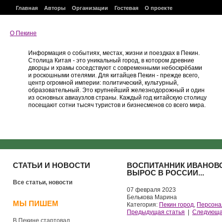
Главная
Авторы
Организации
Гостевая
О проекте
О Пекине
Информация о событиях, местах, жизни и поездках в Пекин.
Столица Китая - это уникальный город, в котором древние
дворцы и храмы соседствуют с современными небоскрёбами
и роскошными отелями. Для китайцев Пекин - прежде всего,
центр огромной империи: политический, культурный,
образовательный. Это крупнейший железнодорожный и один
из основных авиаузлов страны. Каждый год китайскую столицу
посещают сотни тысяч туристов и бизнесменов со всего мира.
СТАТЬИ И НОВОСТИ
ВОСПИТАННИК ИВАНОВСК
ВЫРОС В РОССИИ...
Все статьи, новости
07 февраля 2023
Белькова Марина
МЫ ПИШЕМ
Категория:
Пекин город
,
Персона
Предыдущая статья
|
Следующа
В Пекине стартовал