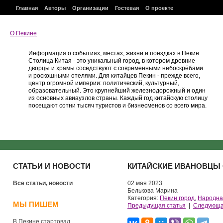
Главная
Авторы
Организации
Гостевая
О проекте
О Пекине
Информация о событиях, местах, жизни и поездках в Пекин.
Столица Китая - это уникальный город, в котором древние
дворцы и храмы соседствуют с современными небоскрёбами
и роскошными отелями. Для китайцев Пекин - прежде всего,
центр огромной империи: политический, культурный,
образовательный. Это крупнейший железнодорожный и один
из основных авиаузлов страны. Каждый год китайскую столицу
посещают сотни тысяч туристов и бизнесменов со всего мира.
СТАТЬИ И НОВОСТИ
КИТАЙСКИЕ ИВАНОВЦЫ 
Все статьи, новости
02 мая 2023
Белькова Марина
Категория:
Пекин город
,
Народна
МЫ ПИШЕМ
Предыдущая статья
|
Следующа
В Пекине стартовал