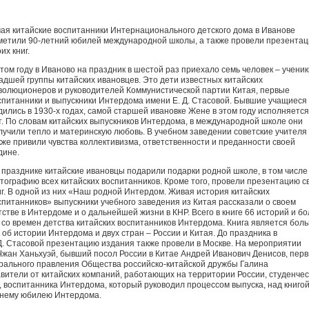
мая китайские воспитанники Интернационального детского дома в Иванове
метили 90-летний юбилей международной школы, а также провели презента
оих книг.
этом году в Иваново на праздник в шестой раз приехало семь человек – ученик
адшей группы китайских ивановцев. Это дети известных китайских
волюционеров и руководителей Коммунистической партии Китая, первые
спитанники и выпускники Интердома имени Е. Д. Стасовой. Бывшие учащиеся
дились в 1930-х годах, самой старшей ивановке Жене в этом году исполняется
т. По словам китайских выпускников Интердома, в международной школе они
лучили тепло и материнскую любовь. В учебном заведении советские учителя
кже привили чувства коллективизма, ответственности и преданности своей
одине.
 празднике китайские ивановцы подарили подарки родной школе, в том числе
тографию всех китайских воспитанников. Кроме того, провели презентацию с
иг. В одной из них «Наш родной Интердом. Живая история китайских
спитанников» выпускники учебного заведения из Китая рассказали о своем
тстве в Интердоме и о дальнейшей жизни в КНР. Всего в книге 66 историй и б
со времен детства китайских воспитанников Интердома. Книга является бол
 об истории Интердома и двух стран – России и Китая. До праздника в
. Стасовой презентацию издания также провели в Москве. На мероприятии
Чжан Ханьхуэй, бывший посол России в Китае Андрей Иванович Денисов, пер
рального правления Общества российско-китайской дружбы Галина
вители от китайских компаний, работающих на территории России, студенче
, воспитанника Интердома, который руководил процессом выпуска, над книго
летнему юбилею Интердома.