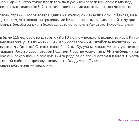
олы Ирина Чжао также представила в учебном заведении свою книгу под
ние представляет собой воспоминания, написанные на основе дневников.
своей страны. После возвращения на Родину они внесли большой вклад в ее
рдятся тем, что являются гражданами Китая – страны, занимающей ведущие
омики, борьбы за мир и безопасность не только в Азиатско-Тихоокеанском
 было 115 человек, из которых 78 в 10-летнем возрасте возвратились в Китай
ановцев уже ушли из жизни. Сейчас их осталось 29. Китайские воспитанники
елые годы Великой Отечественной войны. Будучи маленькими, они ухаживали
зывают Россию своей второй Родиной. Чувство уважения к РФ и любовь к это
туре они сохранили на всю жизнь и передают ее своим детям и внукам. В честь
твенной войне по приказу президента Владимира Путина
ановцев юбилейными медалями.
Версия для печ