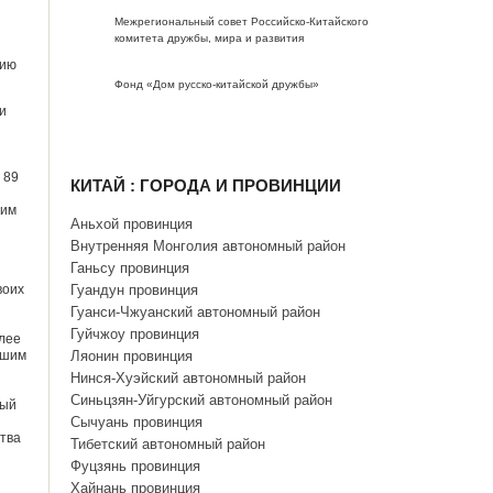
Межрегиональный совет Российско-Китайского
комитета дружбы, мира и развития
цию
Фонд «Дом русско-китайской дружбы»
и
 89
КИТАЙ : ГОРОДА И ПРОВИНЦИИ
 им
Аньхой провинция
Внутренняя Монголия автономный район
Ганьсу провинция
воих
Гуандун провинция
Гуанси-Чжуанский автономный район
Гуйчжоу провинция
олее
ьшим
Ляонин провинция
Нинся-Хуэйский автономный район
Синьцзян-Уйгурский автономный район
вый
Сычуань провинция
ства
Тибетский автономный район
й
Фуцзянь провинция
Хайнань провинция