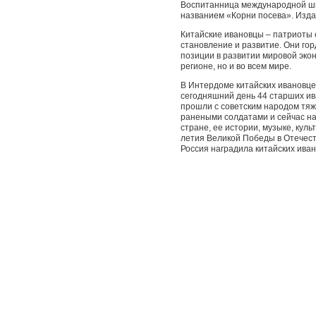
Воспитанница международной шк
названием «Корни посева». Изда
Китайские ивановцы – патриоты 
становление и развитие. Они го
позиции в развитии мировой экон
регионе, но и во всем мире.
В Интердоме китайских ивановцев
сегодняшний день 44 старших ив
прошли с советским народом тяж
ранеными солдатами и сейчас на
стране, ее истории, музыке, куль
летия Великой Победы в Отечес
Россия наградила китайских ив