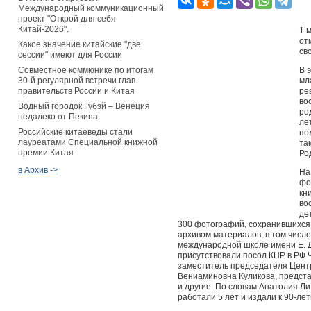
Международный коммуникационный
проект "Открой для себя
Китай-2026".
1 
от
Какое значение китайские "две
св
сессии" имеют для России
Совместное коммюнике по итогам
В 
30-й регулярной встречи глав
мл
правительств России и Китая
ре
во
Водный городок Губэй – Венеция
ро
недалеко от Пекина
ле
Российские китаеведы стали
по
лауреатами Специальной книжной
та
премии Китая
Р
в Архив ->
На
фо
кн
во
де
300 фотографий, сохранившихся 
архивом материалов, в том числе
международной школе имени Е. Д
присутствовали посол КНР в РФ 
заместитель председателя Цент
Вениаминовна Куликова, предста
и другие. По словам Анатолия Ли
работали 5 лет и издали к 90-