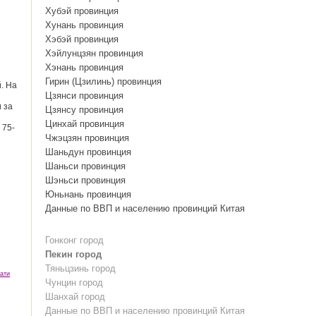
Хубэй провинция
Хунань провинция
Хэбэй провинция
Хэйлунцзян провинция
Хэнань провинция
Гирин (Цзилинь) провинция
. На
Цзянси провинция
 за
Цзянсу провинция
й
Цинхай провинция
 75-
Чжэцзян провинция
Шаньдун провинция
Шаньси провинция
Шэньси провинция
Юньнань провинция
Данные по ВВП и населению провинций Китая
Гонконг город
Пекин город
Тяньцзинь город
ати
Чунцин город
Шанхай город
Данные по ВВП и населению провинций Китая