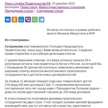
Пресс-служба Правительства РФ
20 декабря 2023
Категория:
Пекин город
,
Межгосударственные отношения
Предыдущая статья
|
Следующая статья
Встреча состоялась в рамках рабочего
визита Михаила Мишустина в КНР.
Из стенограммы:
Си Цзиньпин
(как переведено)
:
Господин Председатель
Правительства, очень рад с Вами вновь встретиться. Сердечно
приветствуем Вас и российскую делегацию в Китае.
С удовлетворением отмечаю, что вчера успешно прошла 28-я
регулярная встреча глав правительств Китая и России, на которой Вы
с Премьером Ли Цяном обстоятельно обменялись мнениями по
широкому спектру вопросов многопланового практического
сотрудничества и достигли новых договорённостей.
За первые 11 месяцев текущего года наш товарооборот достиг
218 млрд 200 млн долларов США. С опережением выполнена
поставленная пять лет назад нами с Президентом Путиным задача –
довести объём двусторонней торговли до 200 млрд долларов.
В этом отражается позитивная динамика практического
сотрудничества двух стран. У нас сегодня заложен крепкий фундамент
взаимодействия, растут его масштаб и качество, укрепляются