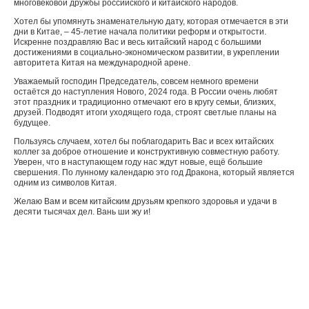
многовековой дружбы российского и китайского народов.
Хотел бы упомянуть знаменательную дату, которая отмечается в эти
дни в Китае, – 45-летие начала политики реформ и открытости.
Искренне поздравляю Вас и весь китайский народ с большими
достижениями в социально-экономическом развитии, в укреплении
авторитета Китая на международной арене.
Уважаемый господин Председатель, совсем немного времени
остаётся до наступления Нового, 2024 года. В России очень любят
этот праздник и традиционно отмечают его в кругу семьи, близких,
друзей. Подводят итоги уходящего года, строят светлые планы на
будущее.
Пользуясь случаем, хотел бы поблагодарить Вас и всех китайских
коллег за доброе отношение и конструктивную совместную работу.
Уверен, что в наступающем году нас ждут новые, ещё большие
свершения. По лунному календарю это год Дракона, который является
одним из символов Китая.
Желаю Вам и всем китайским друзьям крепкого здоровья и удачи в
десяти тысячах дел. Вань ши жу и!