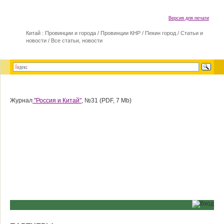
Версия для печати
Китай : Провинции и города
/
Провинции КНР
/
Пекин город
/
Статьи и
новости
/
Все статьи, новости
Журнал
"Россия и Китай",
№31 (PDF, 7 Mb)