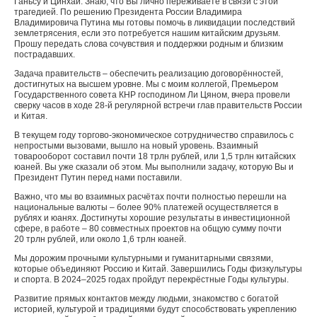
Ганьсу и Цинхай. Знаю, что Вы лично переживаете в связи с этой
трагедией. По решению Президента России Владимира
Владимировича Путина мы готовы помочь в ликвидации последствий
землетрясения, если это потребуется нашим китайским друзьям.
Прошу передать слова сочувствия и поддержки родным и близким
пострадавших.
Задача правительств – обеспечить реализацию договорённостей,
достигнутых на высшем уровне. Мы с моим коллегой, Премьером
Государственного совета КНР господином Ли Цяном, вчера провели
сверку часов в ходе 28-й регулярной встречи глав правительств России
и Китая.
В текущем году торгово-экономическое сотрудничество справилось с
непростыми вызовами, вышло на новый уровень. Взаимный
товарооборот составил почти 18 трлн рублей, или 1,5 трлн китайских
юаней. Вы уже сказали об этом. Мы выполнили задачу, которую Вы и
Президент Путин перед нами поставили.
Важно, что мы во взаимных расчётах почти полностью перешли на
национальные валюты – более 90% платежей осуществляется в
рублях и юанях. Достигнуты хорошие результаты в инвестиционной
сфере, в работе – 80 совместных проектов на общую сумму почти
20 трлн рублей, или около 1,6 трлн юаней.
Мы дорожим прочными культурными и гуманитарными связями,
которые объединяют Россию и Китай. Завершились Годы физкультуры
и спорта. В 2024–2025 годах пройдут перекрёстные Годы культуры.
Развитие прямых контактов между людьми, знакомство с богатой
историей, культурой и традициями будут способствовать укреплению