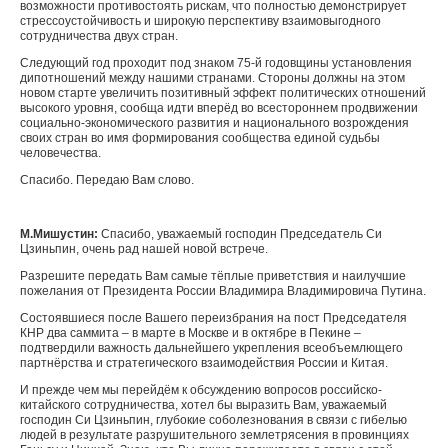
возможности противостоять рискам, что полностью демонстрирует
стрессоустойчивость и широкую перспективу взаимовыгодного
сотрудничества двух стран.
Следующий год проходит под знаком 75-й годовщины установления
дипотношений между нашими странами. Стороны должны на этом
новом старте увеличить позитивный эффект политических отношений
высокого уровня, сообща идти вперёд во всестороннем продвижении
социально-экономического развития и национального возрождения
своих стран во имя формирования сообщества единой судьбы
человечества.
Спасибо. Передаю Вам слово.
М.Мишустин:
Спасибо, уважаемый господин Председатель Си
Цзиньпин, очень рад нашей новой встрече.
Разрешите передать Вам самые тёплые приветствия и наилучшие
пожелания от Президента России Владимира Владимировича Путина.
Состоявшиеся после Вашего переизбрания на пост Председателя
КНР два саммита – в марте в Москве и в октябре в Пекине –
подтвердили важность дальнейшего укрепления всеобъемлющего
партнёрства и стратегического взаимодействия России и Китая.
И прежде чем мы перейдём к обсуждению вопросов российско-
китайского сотрудничества, хотел бы выразить Вам, уважаемый
господин Си Цзиньпин, глубокие соболезнования в связи с гибелью
людей в результате разрушительного землетрясения в провинциях