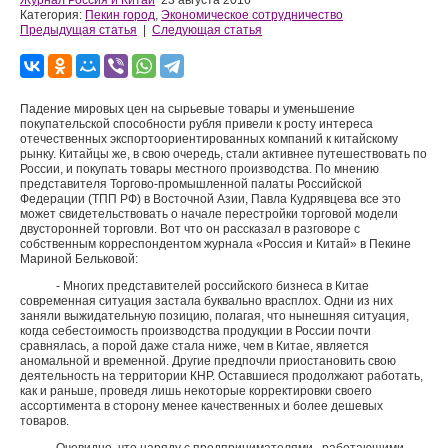
Журнал Россия и Китай
23 августа 2016
Категория:
Пекин город
,
Экономическое сотрудничество
Предыдущая статья
|
Следующая статья
Падение мировых цен на сырьевые товары и уменьшение
покупательской способности рубля привели к росту интереса
отечественных экспортоориентированных компаний к китайскому
рынку. Китайцы же, в свою очередь, стали активнее путешествовать по
России, и покупать товары местного производства. По мнению
представителя Торгово-промышленной палаты Российской
Федерации (ТПП РФ) в Восточной Азии, Павла Кудрявцева все это
может свидетельствовать о начале перестройки торговой модели
двусторонней торговли. Вот что он рассказал в разговоре с
собственным корреспондентом журнала «Россия и Китай» в Пекине
Мариной Бельковой:
- Многих представителей российского бизнеса в Китае
современная ситуация застала буквально врасплох. Одни из них
заняли выжидательную позицию, полагая, что нынешняя ситуация,
когда себестоимость производства продукции в России почти
сравнялась, а порой даже стала ниже, чем в Китае, является
аномальной и временной. Другие предпочли приостановить свою
деятельность на территории КНР. Оставшиеся продолжают работать,
как и раньше, проведя лишь некоторые корректировки своего
ассортимента в сторону менее качественных и более дешевых
товаров.