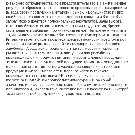
китайского сотрудничества, то в представительство ТПП РФ в Пекине
регулярно обращаются отечественные производители с намерением
вывода своей продукции на китайский рынок. - Большинство из них
ошибочно полагают, что в течение короткого времени и без особых
затрат можно добиться положительных результатов. Зачастую эта
категория бизнеса, столкнувшись с первыми трудностями, бросает
свои попытки и забывает про китайский рынок. Нельзя не отметить и
то, что многие отечественные бизнесмены с недоверием относятся к
Китаю, не верят в открывающиеся здесь возможности, предпочитают
более привычные рынки европейских государств и стран ближнего
зарубежья. А ведь при определенной настойчивости и терпении
рынок Китая вполне может стать доступным для российских
производителей и продуктов питания, и промышленной продукции.
Высокое качество предлагаемой продукции, грамотный менеджмент и
выверенная стратегия - основа удачного закрепления российской
продукции в Китае. Вместе с тем, перенос части китайского
производства на территорию РФ, по мнению Кудрявцева, даст
возможность китайским производителям сохранить за собой
значительную часть российского рынка сбыта путем приближенности
к покупателю и, как следствие, снижение цены и возможности быстрой
адаптации своей продукции под нужды местного рынка.