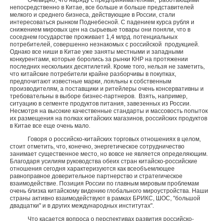
Очевидно, что наряду с предпринимателями, работающими
непосредственно в Китае, все больше и больше представителей
мелкого и среднего бизнеса, действующие в России, стали
интересоваться рынком Поднебесной. С падением курса рубля и
снижением мировых цен на сырьевые товары они поняли, что в
соседнем государстве проживает 1,4 млрд. потенциальных
потребителей, совершенно незнакомых с российской продукцией.
Однако все ниши в Китае уже заняты местными и западными
конкурентами, которые боролись за рынки КНР на протяжении
последних нескольких десятилетий. Кроме того, нельзя не заметить,
что китайские потребители крайне разборчивы в покупках,
предпочитают известные марки, лояльны к собственным
производителям, а поставщики и ритейлеры очень консервативны и
требовательны в выборе бизнес-партнеров. Взять, например,
ситуацию в сегменте продуктов питания, завезенных из России.
Несмотря на высокие качественные стандарты и массовость попыток
их размещения на полках китайских магазинов, российских продуктов
в Китае все еще очень мало.
Говоря о российско-китайских торговых отношениях в целом,
стоит отметить, что, конечно, энергетическое сотрудничество
занимает существенное место, но вовсе не является определяющим.
Благодаря усилиям руководства об
еих стран китайско-российские
отношения сегодня характеризуются как всеобъемлющее
равноправное доверительное партнерство и стратегическое
взаимодействие. Позиция России по главным мировым проблемам
очень близка китайскому видению глобального мироустройства. Наши
страны активно взаимодействуют в рамках БРИКС, ШОС, "большой
двадцатки" и в других международных институтах".
Что касается вопроса о перспективах развития российско-