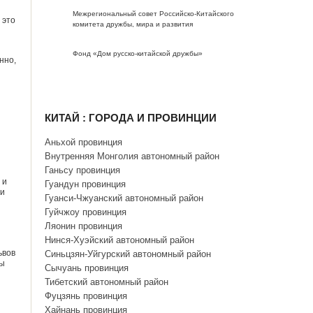
Межрегиональный совет Российско-Китайского
 это
комитета дружбы, мира и развития
Фонд «Дом русско-китайской дружбы»
нно,
КИТАЙ : ГОРОДА И ПРОВИНЦИИ
Аньхой провинция
Внутренняя Монголия автономный район
Ганьсу провинция
 и
Гуандун провинция
 и
Гуанси-Чжуанский автономный район
Гуйчжоу провинция
Ляонин провинция
Нинся-Хуэйский автономный район
ьвов
Синьцзян-Уйгурский автономный район
пы
Сычуань провинция
Тибетский автономный район
Фуцзянь провинция
Хайнань провинция