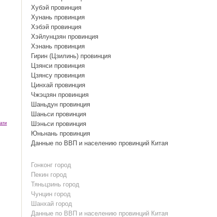
Хубэй провинция
Хунань провинция
Хэбэй провинция
Хэйлунцзян провинция
Хэнань провинция
Гирин (Цзилинь) провинция
Цзянси провинция
Цзянсу провинция
Цинхай провинция
Чжэцзян провинция
Шаньдун провинция
Шаньси провинция
Шэньси провинция
ати
Юньнань провинция
Данные по ВВП и населению провинций Китая
Гонконг город
Пекин город
Тяньцзинь город
Чунцин город
Шанхай город
Данные по ВВП и населению провинций Китая