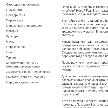
О городах и провинциях
Первый день Праздника Весны вс
Государство
китайский Новый Год. Этот празд
Считается, что он выпадает на 
Предприятия
Персоналии
У китайцев много традиций и обы
с 23 числа предыдущего месяца.
Справочная информация
красные вырезки из бумаги, веша
История
традиционные кушанья. В прошло
светлым.
Культура
Наука
Канун праздника - один из самых
праздничными яствами. За разгов
Образование
раздается бой часов, показыва
Спорт
Следует понять омонимичность с
перемене года следует многое п
Туризм
После полуночи наступает первы
Межгосударственные и
друзей, чтобы поздравить их. Э
межрегиональные связи
счастья.
Экономическое сотрудничество
Для детей лучшее из праздничных
Выставки, ярмарки, форумы
разрывающихся хлопушек отгоняет
Народная дипломатия
слышпы взрывы хлопушек. Звуки 
праздничную атмосферу. В дни п
и драконов, можно купить сувени
посетителей.
Хотя за последние десятилетия 
проживал, Праздник Весны остае