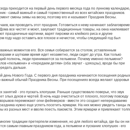
егда приходится на первый день первого месяца года по лунному календарю,
ник - самый важный и самый торжественный из всех китайских праздников.
момент смены зимы на весну, поэтому его и называют Праздник Весны.
чаев, как проводить этот праздник. Готовиться к нему начинают заблаговреме
 Дома все чистят и моют, закупают традиционные товары, на окна наклеивают
ют праздничные картинки, варят пирожки из клейкого риса и другие
м году надо оставить все плохое и нечистое, чтобы следующий год был
 важных моментов его. Вся семья собирается за столом, уставленным
орами и шутками время идет незаметно, люди сидят до утра. Как только
ющий полночь, люди принимаются за пельмени. Почему именно пельмени?
лов «пельмени» и «передаем детям» (оба звучат - цзяоцзы), вроде бы при
ередать дальше.
й день Нового Года. С первого дня праздника начинаются посещения родных
то важный обычай Праздника Весны. При посещениях всегда желают здоровья
 занятий - это пускать хлопушки. Раньше существовало поверье, что звук
 злых духов и чертей. В ночь надо очиститься от плохого, поэтому повсюду
взрывов перемежают огни фейеверков - вместе это создает непередаваемо
раздника нужно еще успеть посетить ярмарки. На них можно увидеть танцы л
ры из разных мест и вволю поесть лакомств. Этим ярмарки и привлекают тол
многие традиции претерпели изменения, но для любого китайца, где бы он ни
тся самым главным праздником года, а пельмени и пускание хлопушек - его