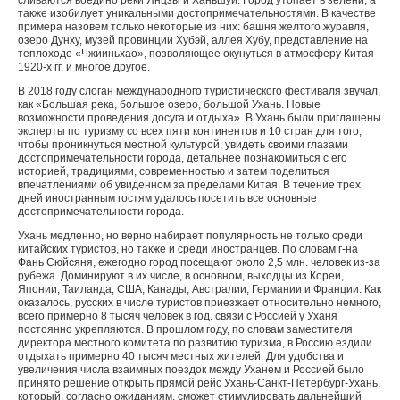
сливаются воедино реки Янцзы и Ханьшуй. Город утопает в зелени, а
также изобилует уникальными достопримечательностями. В качестве
примера назовем только некоторые из них: башня желтого журавля,
озеро Дунху, музей провинции Хубэй, аллея Хубу, представление на
теплоходе «Чжииньхао», позволяющее окунуться в атмосферу Китая
1920-х гг. и многое другое.
В 2018 году слоган международного туристического фестиваля звучал,
как «Большая река, большое озеро, большой Ухань. Новые
возможности проведения досуга и отдыха». В Ухань были приглашены
эксперты по туризму со всех пяти континентов и 10 стран для того,
чтобы проникнуться местной культурой, увидеть своими глазами
достопримечательности города, детальнее познакомиться с его
историей, традициями, современностью и затем поделиться
впечатлениями об увиденном за пределами Китая. В течение трех
дней иностранным гостям удалось посетить все основные
достопримечательности города.
Ухань медленно, но верно набирает популярность не только среди
китайских туристов, но также и среди иностранцев. По словам г-на
Фань Сюйсяня, ежегодно город посещают около 2,5 млн. человек из-за
рубежа. Доминируют в их числе, в основном, выходцы из Кореи,
Японии, Таиланда, США, Канады, Австралии, Германии и Франции. Как
оказалось, русских в числе туристов приезжает относительно немного,
всего примерно 8 тысяч человек в год. связи с Россией у Уханя
постоянно укрепляются. В прошлом году, по словам заместителя
директора местного комитета по развитию туризма, в Россию ездили
отдыхать примерно 40 тысяч местных жителей. Для удобства и
увеличения числа взаимных поездок между Уханем и Россией было
принято решение открыть прямой рейс Ухань-Санкт-Петербург-Ухань,
который, согласно ожиданиям, сможет стимулировать дальнейший