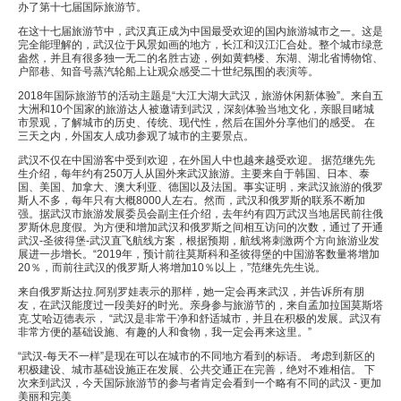
办了第十七届国际旅游节。
在这十七届旅游节中，武汉真正成为中国最受欢迎的国内旅游城市之一。这是
完全能理解的，武汉位于风景如画的地方，长江和汉江汇合处。整个城市绿意
盎然，并且有很多独一无二的名胜古迹，例如黄鹤楼、东湖、湖北省博物馆、
户部巷、知音号蒸汽轮船上让观众感受二十世纪氛围的表演等。
2018年国际旅游节的活动主题是“大江大湖大武汉，旅游休闲新体验”。来自五
大洲和10个国家的旅游达人被邀请到武汉，深刻体验当地文化，亲眼目睹城
市景观，了解城市的历史、传统、现代性，然后在国外分享他们的感受。 在
三天之内，外国友人成功参观了城市的主要景点。
武汉不仅在中国游客中受到欢迎，在外国人中也越来越受欢迎。 据范继先先
生介绍，每年约有250万人从国外来武汉旅游。主要来自于韩国、日本、泰
国、美国、加拿大、澳大利亚、德国以及法国。事实证明，来武汉旅游的俄罗
斯人不多，每年只有大概8000人左右。然而，武汉和俄罗斯的联系不断加
强。据武汉市旅游发展委员会副主任介绍，去年约有四万武汉当地居民前往俄
罗斯休息度假。为方便和增加武汉和俄罗斯之间相互访问的次数，通过了开通
武汉-圣彼得堡-武汉直飞航线方案，根据预期，航线将刺激两个方向旅游业发
展进一步增长。“2019年，预计前往莫斯科和圣彼得堡的中国游客数量将增加
20％，而前往武汉的俄罗斯人将增加10％以上，”范继先先生说。
来自俄罗斯达拉.阿别罗娃表示的那样，她一定会再来武汉，并告诉所有朋
友，在武汉能度过一段美好的时光。亲身参与旅游节的，来自孟加拉国莫斯塔
克.艾哈迈德表示， “武汉是非常干净和舒适城市，并且在积极的发展。武汉有
非常方便的基础设施、有趣的人和食物，我一定会再来这里。”
“武汉-每天不一样”是现在可以在城市的不同地方看到的标语。 考虑到新区的
积极建设、城市基础设施正在发展、公共交通正在完善，绝对不难相信。 下
次来到武汉，今天国际旅游节的参与者肯定会看到一个略有不同的武汉 - 更加
美丽和完美