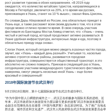
рост развития туризма в обоих направлениях. «В 2019 году
ожидается, что количество китайских туристов, направляющихся в
Москву и Петербург, увеличится на 20%, в то время как русских,
приезжающих в Ухань, станет на 10 % выше»,- сказал Фань Цзисянь.
По словам Дары Аберововой из России, она обязательно приедет в
Ухань еще, а также расскажет всем своим друзьям о том, что в этом
городе можно отлично провести время. В свою очередь участник
фестиваля из Бангладеш Мостак Ахмед отметил, что: «Ухань – очень
чистый и уютный город, который продолжает активно развиваться. В
Ухане удобная инфраструктура, интересные люди и еда, поэтому я
обязательно приеду сюда снова».
Слоган Уханя, который сегодня можно увидеть в разных частях города,
звучит, как: «Ухань – каждый день разный!». Учитывая то, насколько
активно строятся новые районы, развивается городская
инфраструктура, совершенствуется общественный транспорт, в это
абсолютно не сложно поверить. Приехав в следующий раз в Ухань,
сегодняшние участники международного туристического фестиваля,
наверняка, смогут увидеть несколько иной Ухань – еще более
красивый и совершенный!
2018年国际旅游节在武汉举行
9月15到18日期间，第十七届国际旅游节在武汉市成功举行。
“作为中国中部人口稠密的城市之一，武汉正在积极参与国际关系的进程。近
年来，武汉市政府加大旅游宣传力度以吸引更多的游客”武汉市旅游发展委员
会副主任范继先先生在接受《中国与俄罗斯》杂志采访时说。为了推广当地名
胜古迹、城市历史和文化遗产，武汉市人民政府联合武汉市旅游发展委员会举