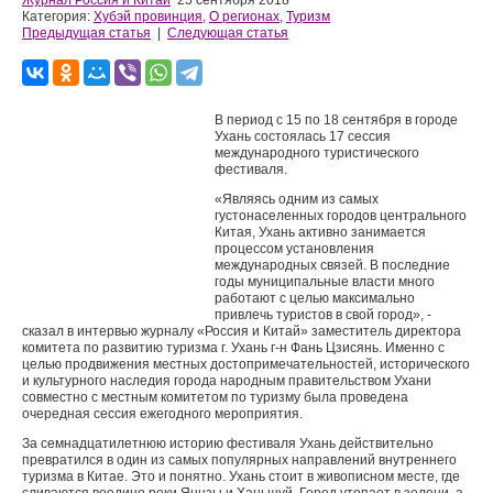
Журнал Россия и Китай
25 сентября 2018
Категория:
Хубэй провинция
,
О регионах
,
Туризм
Предыдущая статья
|
Следующая статья
В период с 15 по 18 сентября в городе
Ухань состоялась 17 сессия
международного туристического
фестиваля.
«Являясь одним из самых
густонаселенных городов центрального
Китая, Ухань активно занимается
процессом установления
международных связей. В последние
годы муниципальные власти много
работают с целью максимально
привлечь туристов в свой город», -
сказал в интервью журналу «Россия и Китай» заместитель директора
комитета по развитию туризма г. Ухань г-н Фань Цзисянь. Именно с
целью продвижения местных достопримечательностей, исторического
и культурного наследия города народным правительством Ухани
совместно с местным комитетом по туризму была проведена
очередная сессия ежегодного мероприятия.
За семнадцатилетнюю историю фестиваля Ухань действительно
превратился в один из самых популярных направлений внутреннего
туризма в Китае. Это и понятно. Ухань стоит в живописном месте, где