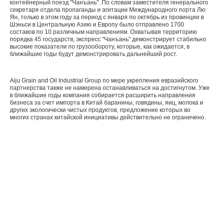
контейнерный поезд "Чанъань". По словам заместителя генерального
секретаря отдела пропаганды и агитации Международного порта Лю
Ян, только в этом году за период с января по октябрь из провинции в
Шэньси в Центральную Азию и Европу было отправлено 1700
составов по 10 различным направлениям. Охватывая территорию
порядка 45 государств, экспресс "Чанъань" демонстрирует стабильно
высокие показатели по грузообороту, которые, как ожидается, в
ближайшие годы будут демонстрировать дальнейший рост.
Aiju Grain and Oil Industrial Group по мере укрепления евразийского
партнерства также не намерена останавливаться на достигнутом. Уже
в ближайшие годы компания собирается расширить направления
бизнеса за счет импорта в Китай баранины, говядины, яиц, молока и
других экологически чистых продуктов, предложение которых во
многих странах китайской инициативы действительно не ограничено.