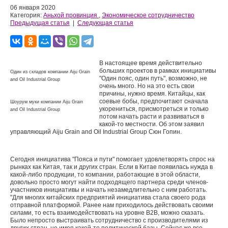
06 января 2020
Категория:
Аньхой провинция
,
Экономическое сотрудничество
Предыдущая статья
|
Следующая статья
В настоящее время действительно
больших проектов в рамках инициативы
Один из складов компании Aiju Grain
"Один пояс, один путь", возможно, не
and Oil Industrial Group
очень много. Но на это есть свои
причины, нужно время. Китайцы, как
соевые бобы, предпочитают сначала
Шоурум муки компании Aiju Grain
укорениться, присмотреться и только
and Oil Industrial Group
потом начать расти и развиваться в
какой-то местности. Об этом заявил
управляющий Aiju Grain and Oil Industrial Group Сюн Гопин.
Сегодня инициатива "Пояса и пути" помогает удовлетворять спрос на
рынках как Китая, так и других стран. Если в Китае появилась нужда в
какой-либо продукции, то компании, работающие в этой области,
довольно просто могут найти подходящего партнера среди членов-
участников инициативы и начать незамедлительно с ним работать.
"Для многих китайских предприятий инициатива стала своего рода
отправной платформой. Ранее нам приходилось действовать своими
силами, то есть взаимодействовать на уровне B2B, можно сказать.
Было непросто выстраивать сотрудничество с производителями из