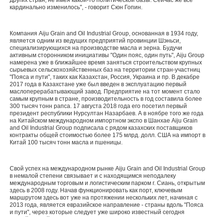
других стран, не имея какой-то политической базы. Сейчас же все
кардинально изменилось", - говорит Сюн Гопин.
Компания Aiju Grain and Oil Industrial Group, основанная в 1934 году,
является одним из ведущих предприятий провинции Шэньси,
специализирующихся на производстве масла и зерна. Будучи
активным сторонником инициативы "Один пояс, один путь", Aiju Group
намерена уже в ближайшее время заняться строительством крупных
сырьевых сельскохозяйственных баз на территории стран-участниц
"Пояса и пути", таких как Казахстан, Россия, Украина и пр. В декабре
2017 года в Казахстане уже был введен в эксплуатацию первый
маслоперерабатывающий завод. Предприятие на тот момент стало
самым крупным в стране, производительность в год составила более
300 тысяч тонн рапса. 17 августа 2018 года его посетил первый
президент республики Нурсултан Назарбаев. А в ноябре того же года
на Китайском международном импортном экспо в Шанхае Aiju Grain
and Oil Industrial Group подписала с рядом казахских поставщиков
контракты общей стоимостью более 175 млрд. долл. США на импорт в
Китай 100 тысяч тонн масла и пшеницы.
Свой успех на международном рынке Aiju Grain and Oil Industrial Group
в немалой степени связывает и с находящимся неподалеку
международным торговым и логистическим парком г. Сиань, открытым
здесь в 2008 году. Начав функционировать как порт, ключевым
маршрутом здесь вот уже на протяжении нескольких лет, начиная с
2013 года, является евразийское направление - страны вдоль "Пояса
и пути", через которые следует уже широко известный сегодня