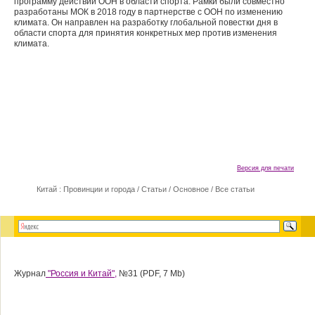
программу действий ООН в области спорта. Рамки были совместно
разработаны МОК в 2018 году в партнерстве с ООН по изменению
климата. Он направлен на разработку глобальной повестки дня в
области спорта для принятия конкретных мер против изменения
климата.
Версия для печати
Китай : Провинции и города
/
Статьи
/
Основное
/
Все статьи
Журнал
"Россия и Китай",
№31 (PDF, 7 Mb)