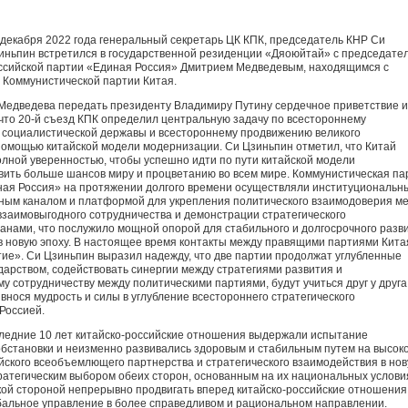
 декабря 2022 года генеральный секретарь ЦК КПК, председатель КНР Си
иньпин встретился в государственной резиденции «Дяоюйтай» с председате
ссийской партии «Единая Россия» Дмитрием Медведевым, находящимся с
 Коммунистической партии Китая.
Медведева передать президенту Владимиру Путину сердечное приветствие и
что 20-й съезд КПК определил центральную задачу по всестороннему
социалистической державы и всестороннему продвижению великого
помощью китайской модели модернизации. Си Цзиньпин отметил, что Китай
олной уверенностью, чтобы успешно идти по пути китайской модели
вить больше шансов миру и процветанию во всем мире. Коммунистическая па
ная Россия» на протяжении долгого времени осуществляли институциональн
ьным каналом и платформой для укрепления политического взаимодоверия м
взаимовыгодного сотрудничества и демонстрации стратегического
анами, что послужило мощной опорой для стабильного и долгосрочного разв
в новую эпоху. В настоящее время контакты между правящими партиями Кита
етие». Си Цзиньпин выразил надежду, что две партии продолжат углубленные
арством, содействовать синергии между стратегиями развития и
 сотрудничеству между политическими партиями, будут учиться друг у друга
внося мудрость и силы в углубление всестороннего стратегического
Россией.
следние 10 лет китайско-российские отношения выдержали испытание
бстановки и неизменно развивались здоровым и стабильным путем на высок
ийского всеобъемлющего партнерства и стратегического взаимодействия в но
ратегическим выбором обеих сторон, основанным на их национальных услови
ской стороной непрерывно продвигать вперед китайско-российские отношения
лобальное управление в более справедливом и рациональном направлении.