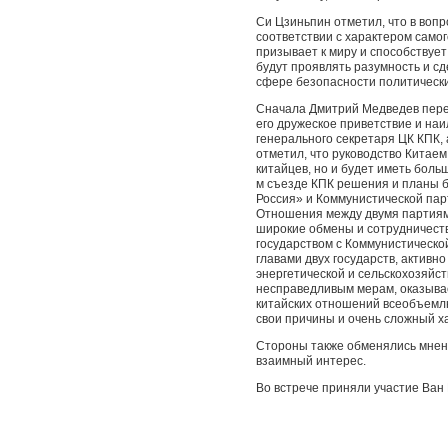
Си Цзиньпин отметил, что в вопр
соответствии с характером само
призывает к миру и способствуе
будут проявлять разумность и с
сфере безопасности политическ
Сначала Дмитрий Медведев пере
его дружеское приветствие и на
генерального секретаря ЦК КПК, 
отметил, что руководство Китаем
китайцев, но и будет иметь боль
м съезде КПК решения и планы 
Россия» и Коммунистической пар
Отношения между двумя партиями
широкие обмены и сотрудничеств
государством с Коммунистическо
главами двух государств, активн
энергетической и сельскохозяйс
несправедливым мерам, оказыва
китайских отношений всеобъемлю
свои причины и очень сложный х
Стороны также обменялись мне
взаимный интерес.
Во встрече приняли участие Ван 