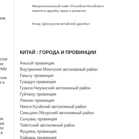
Межрегиональный совет Российско-Китайского
комитета дружбы, мира и развития
лем
Фонд «Дом русско-китайской дружбы»
КИТАЙ : ГОРОДА И ПРОВИНЦИИ
ртия
Аньхой провинция
ые
ежду
Внутренняя Монголия автономный район
Ганьсу провинция
ития
Гуандун провинция
я и
Гуанси-Чжуанский автономный район
Гуйчжоу провинция
Ляонин провинция
Нинся-Хуэйский автономный район
Синьцзян-Уйгурский автономный район
ом
Сычуань провинция
вую
Тибетский автономный район
ях.
Фуцзянь провинция
 в
Хайнань провинция