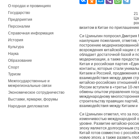
О городах и провинциях
Государство
21
Цз
Предприятия
ро
Персоналии
визитом в Китае по приглашению
Справочная информация
Си Цзиньпин попросил Дмитрия 
История
наилучшие пожелания, отметив, 
построению модернизированной 
Культура
возрождения китайской нации с 
Наука
обладает достаточной базой и п
модернизации, а также предоста
Образование
Китая и российская партия «Еди
Спорт
контакты, которые стали уникал
Китаем и Россией, продвижения 
Туризм
взаимодействия между двумя стр
Межгосударственные и
китайско-российских отношений 
межрегиональные связи
России вступили в «третье 10-л
обмены опытом управления госуд
Экономическое сотрудничество
международному многостороннему
Выставки, ярмарки, форумы
строительству правящих партий, 
взаимодействия между Китаем и 
Народная дипломатия
Си Цзиньпин отметил, что за по
изменчивостью международной о
уровне. Развитие китайско-росс
эпоху является долгосрочным ст
Китай готов совместно с россий
новую эпоху, а также развить г