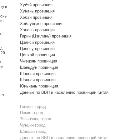
Хубэй провинция
ку в
Хунань провинция
роны
Хэбэй провинция
и в
Хэйлунцзян провинция
Хэнань провинция
а,
Гирин (Цзилинь) провинция
т
Цзянси провинция
д.
Цзянсу провинция
 20-
Цинхай провинция
Чжэцзян провинция
я.
ли
Шаньдун провинция
Шаньси провинция
Шэньси провинция
Юньнань провинция
Данные по ВВП и населению провинций Китая
еет
Гонконг город
Пекин город
Тяньцзинь город
Чунцин город
Шанхай город
Данные по ВВП и населению провинций Китая