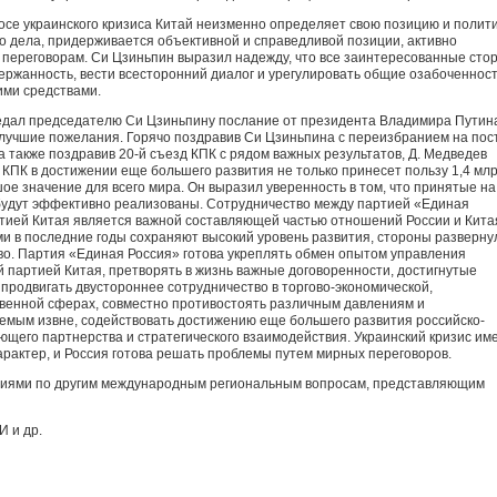
осе украинского кризиса Китай неизменно определяет свою позицию и полити
го дела, придерживается объективной и справедливой позиции, активно
т переговорам. Си Цзиньпин выразил надежду, что все заинтересованные сто
держанность, вести всесторонний диалог и урегулировать общие озабоченност
ими средствами.
дал председателю Си Цзиньпину послание от президента Владимира Путин
илучшие пожелания. Горячо поздравив Си Цзиньпина с переизбранием на пос
а также поздравив 20-й съезд КПК с рядом важных результатов, Д. Медведев
 КПК в достижении еще большего развития не только принесет пользу 1,4 млр
шое значение для всего мира. Он выразил уверенность в том, что принятые на
будут эффективно реализованы. Сотрудничество между партией «Единая
тией Китая является важной составляющей частью отношений России и Кита
 в последние годы сохраняют высокий уровень развития, стороны разверну
о. Партия «Единая Россия» готова укреплять обмен опытом управления
й партией Китая, претворять в жизнь важные договоренности, достигнутые
о продвигать двустороннее сотрудничество в торгово-экономической,
твенной сферах, совместно противостоять различным давлениям и
емым извне, содействовать достижению еще большего развития российско-
щего партнерства и стратегического взаимодействия. Украинский кризис им
арактер, и Россия готова решать проблемы путем мирных переговоров.
ниями по другим международным региональным вопросам, представляющим
И и др.