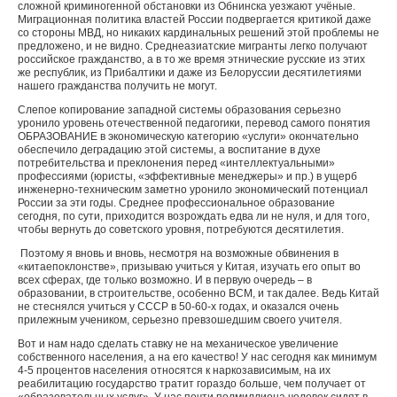
сложной криминогенной обстановки из Обнинска уезжают учёные.
Миграционная политика властей России подвергается критикой даже
со стороны МВД, но никаких кардинальных решений этой проблемы не
предложено, и не видно. Среднеазиатские мигранты легко получают
российское гражданство, а в то же время этнические русские из этих
же республик, из Прибалтики и даже из Белоруссии десятилетиями
нашего гражданства получить не могут.
Слепое копирование западной системы образования серьезно
уронило уровень отечественной педагогики, перевод самого понятия
ОБРАЗОВАНИЕ в экономическую категорию «услуги» окончательно
обеспечило деградацию этой системы, а воспитание в духе
потребительства и преклонения перед «интеллектуальными»
профессиями (юристы, «эффективные менеджеры» и пр.) в ущерб
инженерно-техническим заметно уронило экономический потенциал
России за эти годы. Среднее профессиональное образование
сегодня, по сути, приходится возрождать едва ли не нуля, и для того,
чтобы вернуть до советского уровня, потребуются десятилетия.
Поэтому я вновь и вновь, несмотря на возможные обвинения в
«китаепоклонстве», призываю учиться у Китая, изучать его опыт во
всех сферах, где только возможно. И в первую очередь – в
образовании, в строительстве, особенно ВСМ, и так далее. Ведь Китай
не стеснялся учиться у СССР в 50-60-х годах, и оказался очень
прилежным учеником, серьезно превзошедшим своего учителя.
Вот и нам надо сделать ставку не на механическое увеличение
собственного населения, а на его качество! У нас сегодня как минимум
4-5 процентов населения относятся к наркозависимым, на их
реабилитацию государство тратит гораздо больше, чем получает от