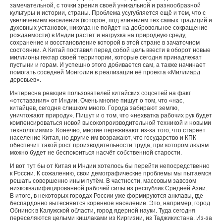
замечательной, с точки зрения своей уникальной и разнообразной
культуры и истории, страны. Проблема усугубляется ещё и тем, что с
увеличением населения (которое, под влиянием тех самых традиций и
духовных установок, никогда не пойдет на добровольное сокращение
рождаемости) в Индии растёт и нагрузка на природную среду,
сохранение и восстановление которой в этой стране в зачаточном
состоянии. А Китай поставил перед собой цель ввести в оборот новые
миллионы гектар своей территории, которые сегодня принадлежат
пустыни и горам. И успешно этого добивается сам, а также начинает
помогать соседней Монголии в реализации её проекта «Миллиард
деревьев».
Интересна реакция пользователей китайских соцсетей на факт
«отставания» от Индии. Очень многие пишут о том, что «нас,
китайцев, сегодня слишком много. Города забирают землю,
уничтожают природу». Пишут и о том, что «нехватка рабочих рук будет
компенсироваться новой высокопроизводительной техникой и новыми
технологиями». Конечно, многие переживают из-за того, что стареет
население Китая, но другие им возражают, что государство и КПК
обеспечит такой рост производительности труда, при котором людям
можно будет не беспокоиться насчёт собственной старости.
И вот тут бы от Китая и Индии хотелось бы перейти непосредственно
к России. К сожалению, свои демографические проблемы мы пытаемся
решать совершенно иным путём. В частности, массовым завозом
низкоквалифицированной рабочей силы из республик Средней Азии.
В итоге, в некоторых городах России уже формируются анклавы, где
беспардонно вытесняется коренное население. Это, например, город
Обнинск в Калужской области, город ядерной науки. Туда сегодня
переселяются целыми кишлаками из Киргизии, из Таджикистана. Из-за