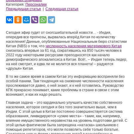
Бережных Владимир
Категория:
Персоналии
Предыдущая статья
|
Следующая статья
Сегодня эфир гудит от сногсшибательной новости… - Индия,
опередив все прогнозы, вырвалась вперёд Китая по количеству
населения! Данные, опубликованные Национальным бюро статистики
Китая (NBS) о том, что
численность населения материкового Китая
снизилась впервые за 61 год, сократившись на 850 тысяч человек в
2022 году некоторыми ресурсами преподносятся как начало
демографического апокалипсиса в Китае. Всё!.. – Индия теперь лидер,
на неё смотрит, и едва ли не молится вся планета! – радуются
«друзья» Китая.
В то же самое время в самом Китае эту информацию восприняли без
особой паники. Там тенденция на снижение численности населения
прослеживается давно, о ней знают, и к ней готовились. Руководство
КПК прекрасно понимает, какие проблемы в стране в связи с этим
возникают, и как их надо решать.
Главная задача – это кардинально улучшить качество собственного
населения, которое сегодня и без того значительно выше, чем в
Индии. С этой целью в Китае постоянно совершенствуется система
образования, ликвидируются «узкие места» - такие, как, например,
влияние имущественного неравенства на уровень подготовки детей. С
этой целью фактически была запрещена «натаска» школьников с
помощью репетиторов, что могли позволить себе только богатые.