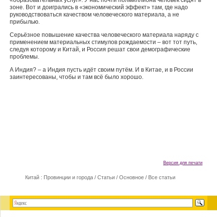
«образовательных услуг». У нас почти полмиллиона человек сидят в
зоне. Вот и доигрались в «экономический эффект» там, где надо
руководствоваться качеством человеческого материала, а не
прибылью.
Серьёзное повышение качества человеческого материала наряду с
применением материальных стимулов рождаемости – вот тот путь,
следуя которому и Китай, и Россия решат свои демографические
проблемы.
А Индия? – а Индия пусть идёт своим путём. И в Китае, и в России
заинтересованы, чтобы и там всё было хорошо.
Версия для печати
Китай : Провинции и города
/
Статьи
/
Основное
/
Все статьи