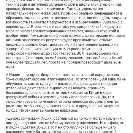
Создаются новые формы вовлечения детей в разнообразные
технические и интеллектуальные кружки и школы (при этом они, как
правило, бесплатные, в отличие от России), укрепляется
материально-техническая база вузов, они реально превращаются в
образовательные научно-технические центры, где молодёжь получает
возможность заниматься творчеством и изобретениями буквально с
первого курса. В том числе и поэтому уже сегодня Китай лидирует в
мире по числу зарегистрированных патентов, научных открытий и
изобретений. Тем самым приближая времена, когда гораздо меньшим
объемом человеческих ресурсов будет производиться столько
продукции, сколько будет достаточно и на внутренний рынок, и на
экспорт. Уровень механизации любых работ в Китае – от
сельскохозяйственных до строительства ВСМ (высокоскоростных
магистралей) сегодня, на мой взгляд человека, который знает Китай
уже более тридцати лет, просто на порядок превосходит даже 90-е
годы.
А Индия… - индусы, безусловно, тоже талантливый народ, страна
тоже обладает огромным потенциалом. Но этот потенциал едва ли не
обнуляют те самые культурно-расовые предрассудки и традиции
(которые не дают стране вырваться из нищеты огромного
большинства населения), от которых избавился Китай в ходе
гражданской войны и революционных преобразования. Да, там
зачастую «резали по живому», страна принесла огромные жертвы
ради того, чтобы сегодня громко заявить о преодолении нищеты и
голода. Но эти жертвы были не напрасны.
«Демократическая» Индия, обогнав Китай по количеству населения,
никогда не догонит его по общему качеству населения. И тот факт, что
в Индии будет на 10-20, а то и на сто миллионов больше нищего
населения, чем в Китае, вряд ли сильно радует руководство этой