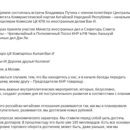
Кремле состоялась встреча Владимира Путина с членом политбюро Централь
митета Коммунистической партии Китайской Народной Республики – начальн
нцелярии Комиссии ЦК КПК по иностранным делам Ван И.
орах приняли участие Министр иностранных дел и Секретарь Совета
оны – Чрезвычайный и Полномочный Посол КНР в РФ Чжан Ханьхуэй
нных дел Дэн Ли.
бюро ЦК Компартии Китая Ван И
 И! Дорогие друзья! Коллеги!
и, в Москве.
ваться случаем, тем, что Вы находитесь у нас, и в начале беседы передать
ему, моему другу – Председателю КНР товарищу .
чень важные внутриполитические мероприятия, которые, безусловно,
, создают условия для её поступательного развития в соответствии с плана
 что российско-китайские отношения развиваются так, как мы и планировали
тупательно, развивается, мы достигаем новых рубежей.
 вопросах экономического характера. Мы ставили перед собой цель достичь
ов долларов. В прошлом году это было уже 185 миллиардов. Есть все основа
уровне торгового оборота достигнем, может быть, даже раньше, чем мы