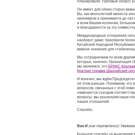
планировали: торговый оборот р
Он имеет для обеих сторон важн
Вы, как многолетний министр ин
принимали и принимаете до сих 
и всем Вашим коллегам, большом
и благодарности за эту совместн
Международные отношения сегод
наоборот даже: приобрели более
Китайской Народной Республикой
важное значение для стабилиза
Мы сотрудничаем по всем другим
которых, конечно, Организация 
мы являемся, это
БРИКС Краткая
Краткая справка Шанхайская ор
И конечно, мы ждём Председател
об этом раньше. Понимаем, что е
вопросов, связанных с этой пов
намечается съездом соответств
вопросы, мы реализуем наши пла
наших отношений.
Спасибо.
Ван И
(как переведено)
:
Уважаем
Большое спасибо за выделение в