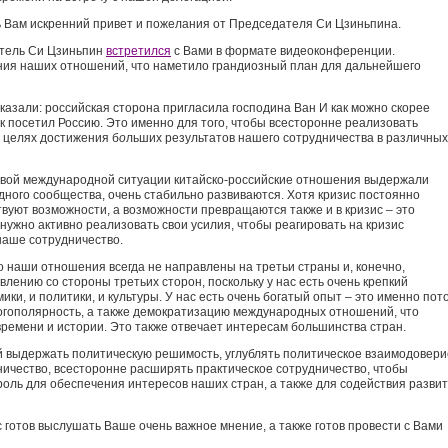
 Вам искренний привет и пожелания от Председателя Си Цзиньпина.
атель Си Цзиньпин
встретился
с Вами в формате видеоконференции.
ия наших отношений, что наметило грандиозный план для дальнейшего
сказали: российская сторона пригласила господина Ван И как можно скорее
ок посетил Россию. Это именно для того, чтобы всесторонне реализовать
 целях достижения б
о
льших результатов нашего сотрудничества в различных
ивой международной ситуации китайско-российские отношения выдержали
ного сообщества, очень стабильно развиваются. Хотя кризис постоянно
твуют возможности, а возможности превращаются также и в кризис – это
нужно активно реализовать свои усилия, чтобы реагировать на кризис
наше сотрудничество.
о наши отношения всегда не направлены на третьи страны и, конечно,
лению со стороны третьих сторон, поскольку у нас есть очень крепкий
ки, и политики, и культуры. У нас есть очень богатый опыт – это именно пот
огополярность, а также демократизацию международных отношений, что
времени и истории. Это также отвечает интересам большинства стран.
й выдержать политическую решимость, углублять политическое взаимодовери
ничество, всесторонне расширять практическое сотрудничество, чтобы
оль для обеспечения интересов наших стран, а также для содействия разви
 готов выслушать Ваше очень важное мнение, а также готов провести с Вами