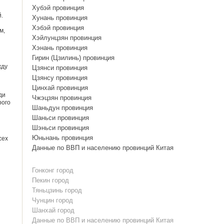
Хубэй провинция
.
Хунань провинция
Хэбэй провинция
м,
Хэйлунцзян провинция
Хэнань провинция
Гирин (Цзилинь) провинция
жду
Цзянси провинция
Цзянсу провинция
Цинхай провинция
ди
Чжэцзян провинция
рого
Шаньдун провинция
Шаньси провинция
Шэньси провинция
Юньнань провинция
сех
Данные по ВВП и населению провинций Китая
Гонконг город
Пекин город
Тяньцзинь город
Чунцин город
Шанхай город
Данные по ВВП и населению провинций Китая