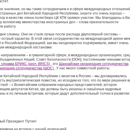
астёт.
ое значение, но мы также сотрудничаем и в сфере международных отношений
остранных дел Китайской Народной Республики, знаете это очень хорошо –
пор в качестве члена политбюро ЦК КПК прямое участие. Мы благодарны и Ва
у коллективу министерства иностранных дел – слова признательности
ую работу.
ня сложны. Они не стали лучше после распада двуполярной системы –
 острый характер. В этой связи сотрудничество на международной арене ме
 и Российской Федерацией, как мы неоднократно подчёркивали, имеет очень
ции международной обстановки.
 направлениям – в гуманитарной сфере, в международных организациях, сре
Объединённых Наций, Совет Безопасности [ООН], постоянными членами кото
 справка БРИКС (англ. BRICS)
, это
Шанхайская организация сотрудничества
ганизация сотрудничества (ШОС)
. У нас много совместной работы.
я Китайской Народной Республики с визитом в Россию – мы договаривались
сть внутриполитическая повестка, но исходим из того, что по мере решения в
есткой – с Всекитайским собранием народных представителей, которое
ующим депутатов Китая, где должны быть решены и серьёзные кадровые
ны и по личным встречам, которые дадут дополнительный толчок в развитии
ый Президент Путин!
ремени на встречу с нашей делегацией.