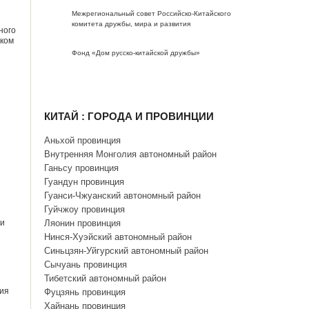
Межрегиональный совет Российско-Китайского
комитета дружбы, мира и развития
ного
иком
Фонд «Дом русско-китайской дружбы»
КИТАЙ : ГОРОДА И ПРОВИНЦИИ
Аньхой провинция
Внутренняя Монголия автономный район
Ганьсу провинция
Гуандун провинция
Гуанси-Чжуанский автономный район
Гуйчжоу провинция
ми
Ляонин провинция
Нинся-Хуэйский автономный район
Синьцзян-Уйгурский автономный район
Сычуань провинция
Тибетский автономный район
ния
Фуцзянь провинция
Хайнань провинция