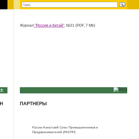
Журнал
"Россия и Китай",
№31 (PDF, 7 Mb)
中文
АН
ПАРТНЕРЫ
Русско-Азиатский Союз Промышленников и
Предпринимателей (РАСПП)