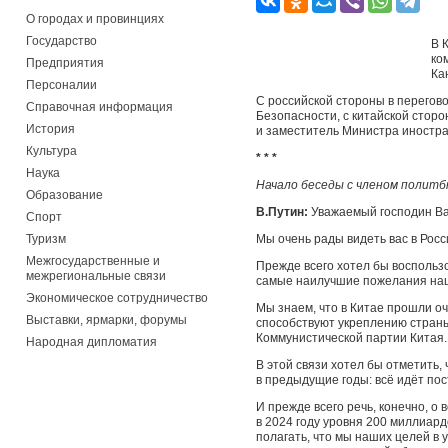
О городах и провинциях
Государство
В 
ко
Предприятия
Ка
Персоналии
С российской стороны в перегов
Справочная информация
Безопасности, с китайской стор
История
и заместитель Министра иностра
Культура
* * *
Наука
Начало беседы с членом полит
Образование
В.Путин:
Уважаемый господин Ван
Спорт
Туризм
Мы очень рады видеть вас в Росси
Межгосударственные и
Прежде всего хотел бы воспользо
межрегиональные связи
самые наилучшие пожелания наш
Экономическое сотрудничество
Мы знаем, что в Китае прошли о
Выставки, ярмарки, форумы
способствуют укреплению страны
Коммунистической партии Китая.
Народная дипломатия
В этой связи хотел бы отметить,
в предыдущие годы: всё идёт пос
И прежде всего речь, конечно, о
в 2024 году уровня 200 миллиард
полагать, что мы наших целей в 