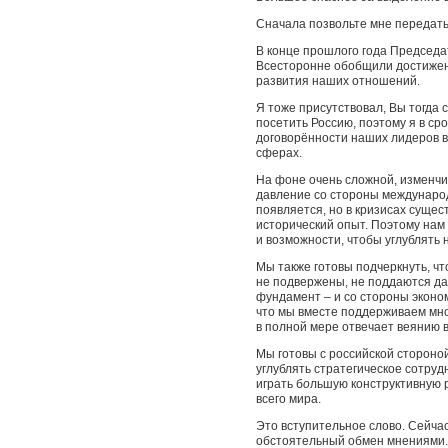
Сначала позвольте мне передать
В конце прошлого года Председ
Всесторонне обобщили достижен
развития наших отношений.
Я тоже присутствовал, Вы тогда 
посетить Россию, поэтому я в ср
договорённости наших лидеров в
сферах.
На фоне очень сложной, изменч
давление со стороны международ
появляется, но в кризисах сущес
исторический опыт. Поэтому нам 
и возможности, чтобы углублять 
Мы также готовы подчеркнуть, чт
не подвержены, не поддаются дав
фундамент – и со стороны экономи
что мы вместе поддерживаем мн
в полной мере отвечает веянию 
Мы готовы с российской стороно
углублять стратегическое сотруд
играть б
о
льшую конструктивную р
всего мира.
Это вступительное слово. Сейчас
обстоятельный обмен мнениями.